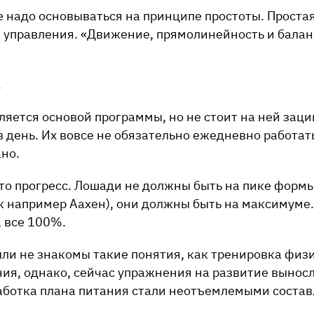
 надо основываться на принципе простоты. Простая
 управления. «Движение, прямолинейность и балан
.
ляется основой программы, но не стоит на ней зац
в день. Их вовсе не обязательно ежедневно работать
но.
то прогресс. Лошади не должны быть на пике формы
к например Аахен), они должны быть на максимуме
а все 100%.
ыли не знакомы такие понятия, как тренировка фи
ия, однако, сейчас упражнения на развитие вынос
аботка плана питания стали неотъемлемыми соста