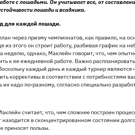
работе с лошадьми. Он учитывает все, от составлен
устойчивости лошади и всадника.
од для каждой лошади.
лан через призму чемпионатов, как правило, на ос
я из этого он строит работу, разбивая график на н
на неделю, однако, Маклейн
говор
ит, что, чем опыт
ить к ее ежедневной работе. Важно распланироват
Поскольку каждый день и каждый турнир являются 
ить коррективы в соответствии с потребностями в
ь их надо по-разному, согласно специально разраб
Маклейн считает, что, чем сложнее построен процес
ут находится в сконцентрированном состоянии долг
е приносят пользы.