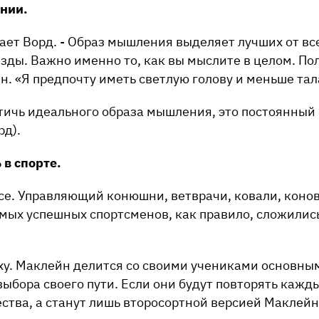
янии.
тает Ворд. - Образ мышления выделяет лучших от все
 езды. Важно именно то, как вы мыслите в целом. По
. «Я предпочту иметь светлую голову и меньше тал
стичь идеального образа мышления, это постоянный
рд).
 в спорте.
се. Управляющий конюшни, ветврачи, ковали, конов
амых успешных спортсменов, как правило, сложили
пеху. Маклейн делится со своими учениками основн
выбора своего пути. Если они будут повторять кажды
ства, а станут лишь второсортной версией Маклейн