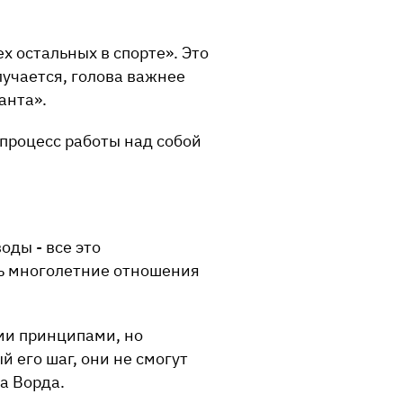
х остальных в спорте». Это
лучается, голова важнее
анта».
 процесс работы над собой
оды - все это
сь многолетние отношения
ыми принципами, но
й его шаг, они не смогут
а Ворда.