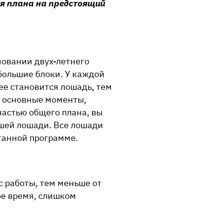
ия плана на предстоящий
новании двух-летнего
ебольшие блоки. У каждой
нее становится лошадь, тем
ь основные моменты,
частью общего плана, вы
ашей лошади.
Все лошади
отанной программе.
с работы, тем меньше от
ое время, слишком