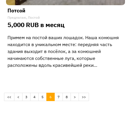
Потсой
Предлагаю, Постой
5,000 RUB в месяц
Примем на постой ваших лошадок. Наша конюшня
находится в уникальном месте: передняя часть
здания выходит в посёлок, а за конюшней
начинаются собственные луга, которые
расположены вдоль красивейшей реки…
(current)
<<
<
3
4
5
6
7
8
>
>>