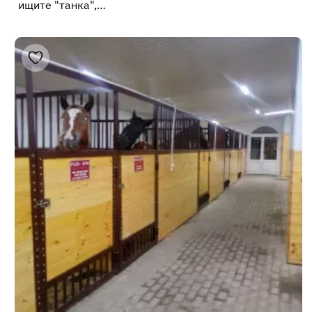
ищите "танка",…