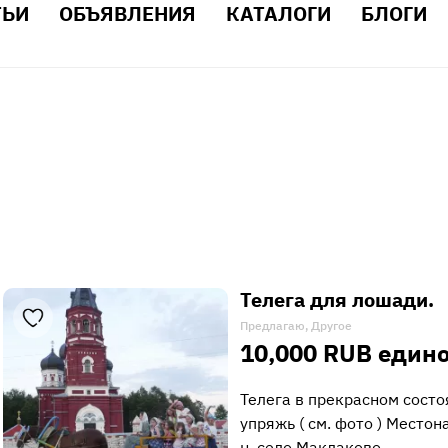
ТЬИ
ОБЪЯВЛЕНИЯ
КАТАЛОГИ
БЛОГИ
Телега для лошади.
Предлагаю, Другое
10,000 RUB един
Телега в прекрасном состо
упряжь ( см. фото ) Место
н, село Маклаково