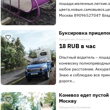
лошади.железные.легкие.з
цвета.новые.самовывоз.це
Москва 89096527047 Вла
Буксировка прицепо
Предлагаю, Коневозы
18 RUB в час
Опытный водитель – лошад
коневозку полноприводны
любое расстояние. Аккурат
Знаю и соблюдаю все прин
дороге…
Коневоз едет пустой
Москву
Предлагаю, Коневозы