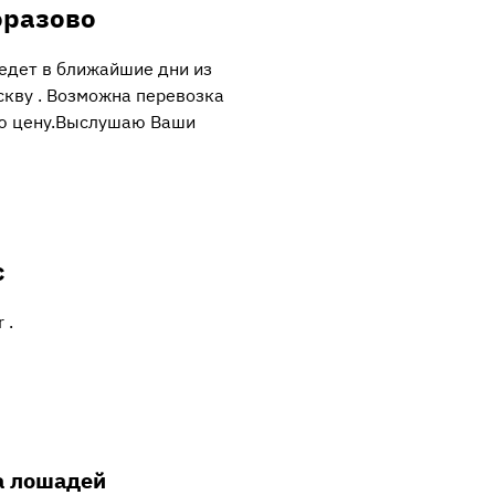
оразово
едет в ближайшие дни из
скву . Возможна перевозка
ю цену.Выслушаю Ваши
с
 .
а лошадей