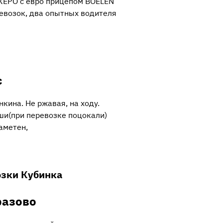
РО с евро прицепом BOELEN
евозок, два опытных водителя
с
кина. Не ржавая, на ходу.
и(при перевозке поцокали)
аметен,
озки Кубинка
разово