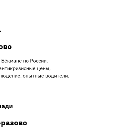
.
ово
 Бёкмане по России.
антикризисные цены,
людение, опытные водители.
шади
оразово