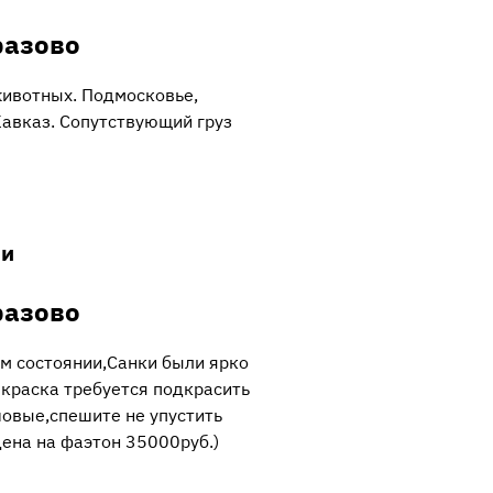
разово
животных. Подмосковье,
Кавказ. Сопутствующий груз
ни
разово
м состоянии,Санки были ярко
 краска требуется подкрасить
шовые,спешите не упустить
цена на фаэтон 35000руб.)