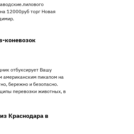
аводские.лилового
на 12000руб торг Новая
димир.
в-коневозок
ник отбуксирует Вашу
м американским пикапом на
но, бережно и безопасно.
ципы перевозки животных, в
 из Краснодара в