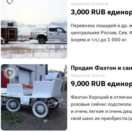
Предлагаю, Коневозы
3,000 RUB едино
Перевозка лошадей и др. 
центральная Россия, Сев. 
(корма и т.п.) до 1 000 кг.
Продам Фаэтон и са
Предлагаю, Кареты
9,000 RUB едино
Фаэтон Хороший в отлично
розовые сейчас подслезла
и очень легкие и очень де
свой шанс их приобрести.(