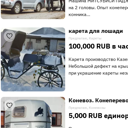
Машина МИТСУБИСИ ПАДЖЕ
на 2 головы. Опыт конепер
конника…
карета для лошади
Предлагаю, Кареты
100,000 RUB в ча
Карета производство Казен
Небольшой дефект на крыш
при украшение кареты нез
Коневоз. Конеперев
Предлагаю, Коневозы
5,000 RUB едино