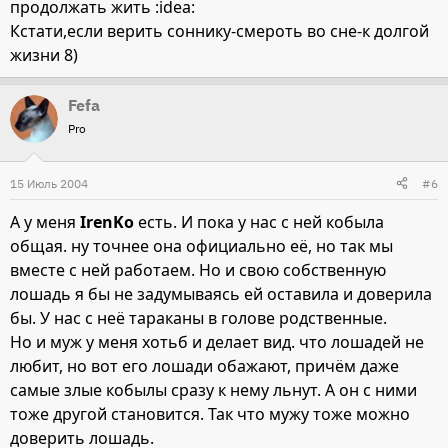
продолжать жить :idea:
Кстати,если верить соннику-смероть во сне-к долгой
жизни 8)
Fefa
Pro
15 Июль 2004
#6
А у меня
IrenKo
есть. И пока у нас с ней кобыла
общая. ну точнее она официально её, но так мы
вместе с ней работаем. Но и свою собственную
лошадь я бы не задумываясь ей оставила и доверила
бы. У нас с неё тараканы в голове родственные.
Но и муж у меня хотьб и делает вид. что лошадей не
любит, но вот его лошади обажают, причём даже
самые злые кобылы сразу к нему льнут. А он с ними
тоже другой становится. Так что мужу тоже можно
доверить лошадь.