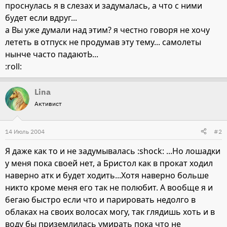
проснулась я в слезах и задумалась, а что с ними
будет если вдруг...
а Вы уже думали над этим? я честно говоря не хочу
лететь в отпуск не продумав эту тему... самолеты
нынче часто падаютЬ...
:roll:
Lina
Активист
14 Июль 2004
#2
Я даже как то и не задумывалась :shock: ...Но лошадки
у меня пока своей нет, а Бристол как в прокат ходил
наверно атк и будет ходить...Хотя наверно больше
никто кроме меня его так не полюбит. А вообще я и
бегаю быстро если что и парировать недолго в
облаках на своих волосах могу, так глядишь хоть и в
воду бы приземлилась умирать пока что не