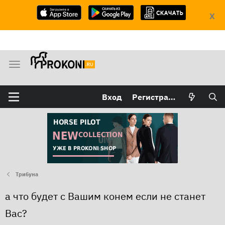
X
М
е
н
Вход
Регистрация
ю
Трибуна
а что будет с Вашим конем если не станет
Вас?