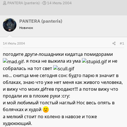
А
Д
PANTERA (panteris)
14 Июль 2004
в
а
т
т
PANTERA (panteris)
о
а
Новичок
р
н
т
а
14 Июль 2004
е
ч
#1
м
а
погодите други-лошадники кидатца помидорами
ы
л
. я пока не выжила из ума
и не
а
собралась на тот свет
но... снитца мне сегодня сон: будто парю я значит в
облаках, знаю что уже нет меня как живого человека,
и вижу что моих дИтев продают!!! а потом вижу что
продали их в плохие руки :cry:
и мой любимый толстый наглый Нос весь опять в
болячках и худой
а мелкий стоит по колено в навозе и тоже
худююющий.