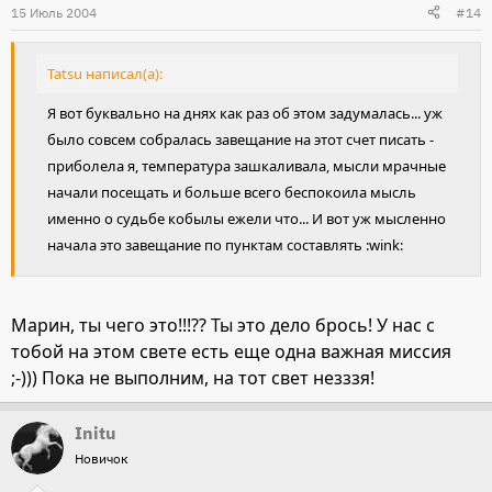
15 Июль 2004
#14
Tatsu написал(а):
Я вот буквально на днях как раз об этом задумалась... уж
было совсем собралась завещание на этот счет писать -
приболела я, температура зашкаливала, мысли мрачные
начали посещать и больше всего беспокоила мысль
именно о судьбе кобылы ежели что... И вот уж мысленно
начала это завещание по пунктам составлять :wink:
Марин, ты чего это!!!?? Ты это дело брось! У нас с
тобой на этом свете есть еще одна важная миссия
;-))) Пока не выполним, на тот свет незззя!
Initu
Новичок