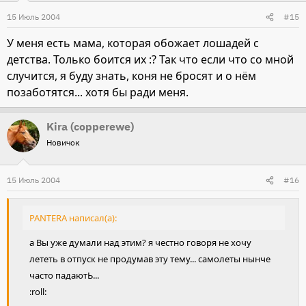
15 Июль 2004
#15
У меня есть мама, которая обожает лошадей с
детства. Только боится их :? Так что если что со мной
случится, я буду знать, коня не бросят и о нём
позаботятся... хотя бы ради меня.
Kira (copperewe)
Новичок
15 Июль 2004
#16
PANTERA написал(а):
а Вы уже думали над этим? я честно говоря не хочу
лететь в отпуск не продумав эту тему... самолеты нынче
часто падаютЬ...
:roll: