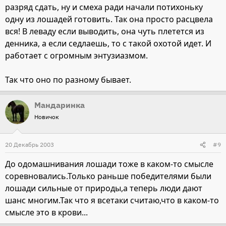
разряд сдать, ну и смеха ради начали потихоньку
одну из лошадей готовить. Так она просто расцвела
вся! В леваду если выводить, она чуть плетется из
денника, а если седлаешь, то с такой охотой идет. И
работает с огромным энтузиазмом.
Так что оно по разному бывает.
Мандаринка
Новичок
20 Декабрь 2003
#9
До одомашнивания лошади тоже в каком-то смысле
соревновались.Только раньше победителями были
лошади сильные от природы,а теперь люди дают
шанс многим.Так что я всетаки считаю,что в каком-то
смысле это в крови...