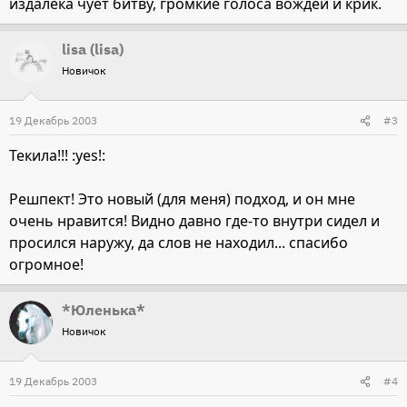
издалека чует битву, громкие голоса вождей и крик.
lisa (lisa)
Новичок
19 Декабрь 2003
#3
Текила!!! :yes!:
Решпект! Это новый (для меня) подход, и он мне
очень нравится! Видно давно где-то внутри сидел и
просился наружу, да слов не находил... спасибо
огромное!
*Юленька*
Новичок
19 Декабрь 2003
#4