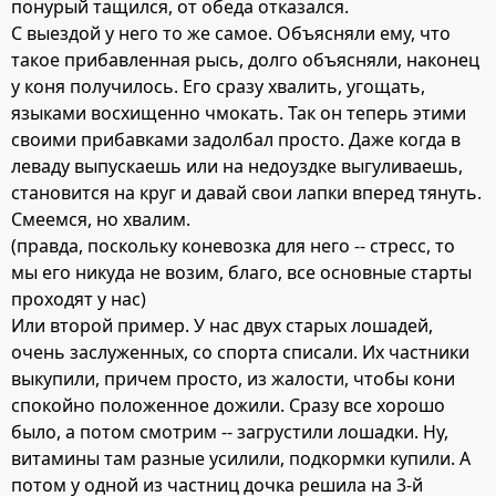
понурый тащился, от обеда отказался.
С выездой у него то же самое. Объясняли ему, что
такое прибавленная рысь, долго объясняли, наконец
у коня получилось. Его сразу хвалить, угощать,
языками восхищенно чмокать. Так он теперь этими
своими прибавками задолбал просто. Даже когда в
леваду выпускаешь или на недоуздке выгуливаешь,
становится на круг и давай свои лапки вперед тянуть.
Смеемся, но хвалим.
(правда, поскольку коневозка для него -- стресс, то
мы его никуда не возим, благо, все основные старты
проходят у нас)
Или второй пример. У нас двух старых лошадей,
очень заслуженных, со спорта списали. Их частники
выкупили, причем просто, из жалости, чтобы кони
спокойно положенное дожили. Сразу все хорошо
было, а потом смотрим -- загрустили лошадки. Ну,
витамины там разные усилили, подкормки купили. А
потом у одной из частниц дочка решила на 3-й