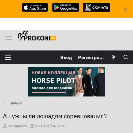
X
М
е
н
Вход
Регистрация
ю
Трибуна
А нужны ли лошадям соревнования?
А
Д
Каравелла
19 Декабрь 2003
в
а