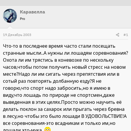
т
т
Каравелла
о
а
Pro
р
н
т
а
19 Декабрь 2003
е
ч
#1
м
а
Что-то в последнее время часто стали посещать
ы
л
странные мысли..А нужны ли лошадям соревнования?
а
Охота ли им трястись в коневозке по нескольку
часов,чтобы потом получить новый стресс на новом
месте?Надо ли им сигать через препятствия или в
сотый раз повторять долбанную езду?Я не
говорю,что спорт надо забросить,но я имею в
виду,что лошадь по природе не спортсмен,даже
выведенная в этих целях.Просто можно научить её
делать поклон за сахарок или прыгать через бревна
в лесу,но чтобы это было лошади В УДОВОЛЬСТВИЕ!А
все соревнования-это всадникам и только им,но
лошади это-мука.