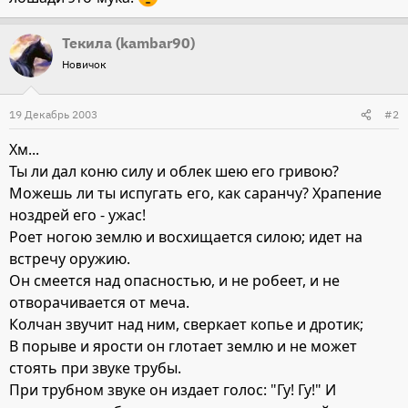
Текила (kambar90)
Новичок
19 Декабрь 2003
#2
Хм...
Ты ли дал коню силу и облек шею его гривою?
Можешь ли ты испугать его, как саранчу? Храпение
ноздрей его - ужас!
Роет ногою землю и восхищается силою; идет на
встречу оружию.
Он смеется над опасностью, и не робеет, и не
отворачивается от меча.
Колчан звучит над ним, сверкает копье и дротик;
В порыве и ярости он глотает землю и не может
стоять при звуке трубы.
При трубном звуке он издает голос: "Гу! Гу!" И