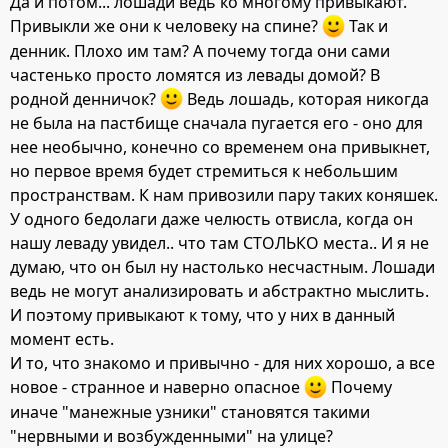
Да и потом... лошади ведь ко многому привыкают.
Привыкли же они к человеку на спине?
Так и
денник. Плохо им там? А почему тогда они сами
частенько просто ломятся из левады домой? В
родной денничок?
Ведь лошадь, которая никогда
не была на пастбище сначала пугается его - оно для
нее необычно, конечно со временем она привыкнет,
но первое время будет стремиться к небольшим
пространствам. К нам привозили пару таких коняшек.
У одного бедолаги даже челюсть отвисла, когда он
нашу леваду увидел.. что там СТОЛЬКО места.. И я не
думаю, что он был ну настолько несчастным. Лошади
ведь не могут анализировать и абстрактно мыслить.
И поэтому привыкают к тому, что у них в данный
момент есть.
И то, что знакомо и привычно - для них хорошо, а все
новое - странное и наверно опасное
Почему
иначе "манежные узники" становятся такими
"нервными и возбужденными" на улице?