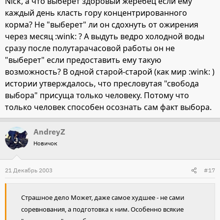
Nick, а что выберет здоровый жеребец если ему
каждый день класть гору концентрированного
корма? Не "выберет" ли он сдохнуть от ожирения
через месяц :wink: ? А выдуть ведро холодной воды
сразу после полутарачасовой работы он не
"выберет" если предоставить ему такую
возможность? В одной старой-старой (как мир :wink: )
истории утверждалось, что пресловутая "свобода
выбора" присуща только человеку. Потому что
только человек способен осознать сам факт выбора.
AndreyZ
Новичок
21 Декабрь 2003
#17
Страшное дело Может, даже самое худшее - не сами
соревнования, а подготовка к ним. Особенно всякие