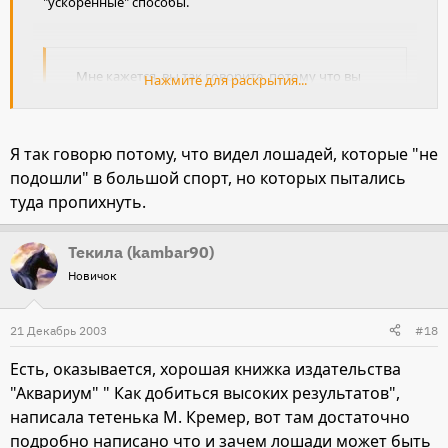
"ускоренные" способы.
Мне кажется, вы так говорите, потому что вы
Нажмите для раскрытия...
таких лошадей не видели. Я видела. В
большом спорте нужны не только мышцы и
возможность, но и желание
Нажмите для раскрытия...
Я так говорю потому, что видел лошадей, которые "не
подошли" в большой спорт, но которых пытались
туда пропихнуть.
Текила (kambar90)
Новичок
21 Декабрь 2003
#18
Есть, оказывается, хорошая книжка издательства
"Аквариум" " Как добиться высоких результатов",
написала тетенька М. Кремер, вот там достаточно
подробно написано что и зачем лошади может быть