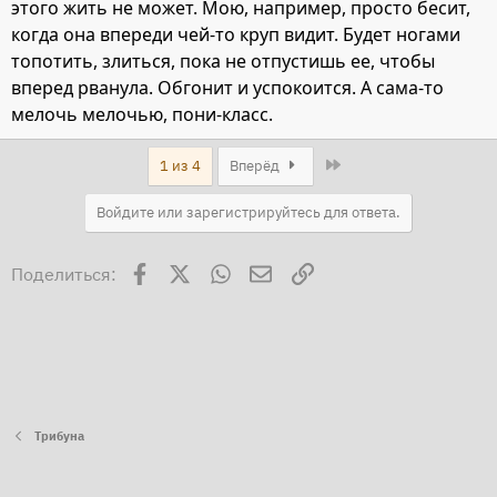
этого жить не может. Мою, например, просто бесит,
когда она впереди чей-то круп видит. Будет ногами
топотить, злиться, пока не отпустишь ее, чтобы
вперед рванула. Обгонит и успокоится. А сама-то
мелочь мелочью, пони-класс.
Last
1 из 4
Вперёд
Войдите или зарегистрируйтесь для ответа.
Facebook
X
WhatsApp
Электронная почта
Ссылка
Поделиться:
Трибуна