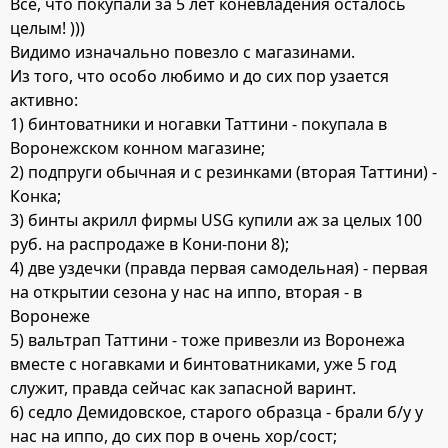
Все, что покупали за 5 лет коневладения осталось
целым! )))
Видимо изначально повезло с магазинами.
Из того, что особо любимо и до сих пор узается
активно:
1) бинтоватники и ногавки Таттини - покупала в
Воронежском конном магазине;
2) подпруги обычная и с резинками (вторая Таттини) -
Конка;
3) бинты акрилл фирмы USG купили аж за целых 100
руб. на распродаже в Кони-пони 8);
4) две уздечки (правда первая самодельная) - первая
на открытии сезона у нас на иппо, вторая - в
Воронеже
5) вальтрап Таттини - тоже привезли из Воронежа
вместе с ногавками и бинтоватниками, уже 5 год
служит, правда сейчас как запасной варинт.
6) седло Демидовское, старого образца - брали б/у у
нас на иппо, до сих пор в очень хор/сост;