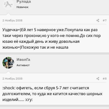
Рулада
Новичок
2 Ноябрь 2008
#7
Уздечка=)Ей лет 5 наверное уже.Покупала как раз
таки через прокони,но у кого-не помню.До сих пор
юзаю её каждый день и живу довольная
жизнью=)Похожую так и не нашла
ИволГа
Активист
2 Ноябрь 2008
#8
:shock: офигеть, если сбруя 5-7 лет считается
долгожителем, то куда же катится качество шорных
изделий...... :cry: