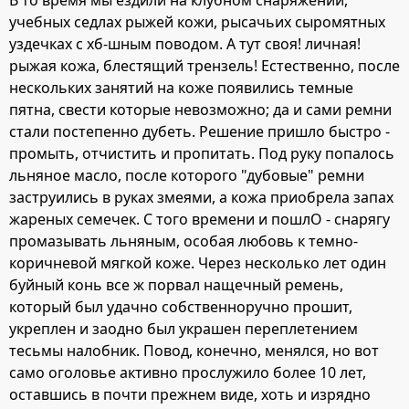
В то время мы ездили на клубном снаряжении,
учебных седлах рыжей кожи, рысачьих сыромятных
уздечках с хб-шным поводом. А тут своя! личная!
рыжая кожа, блестящий трензель! Естественно, после
нескольких занятий на коже появились темные
пятна, свести которые невозможно; да и сами ремни
стали постепенно дубеть. Решение пришло быстро -
промыть, отчистить и пропитать. Под руку попалось
льняное масло, после которого "дубовые" ремни
заструились в руках змеями, а кожа приобрела запах
жареных семечек. С того времени и пошлО - снарягу
промазывать льняным, особая любовь к темно-
коричневой мягкой коже. Через несколько лет один
буйный конь все ж порвал нащечный ремень,
который был удачно собственноручно прошит,
укреплен и заодно был украшен переплетением
тесьмы налобник. Повод, конечно, менялся, но вот
само оголовье активно прослужило более 10 лет,
оставшись в почти прежнем виде, хоть и изрядно