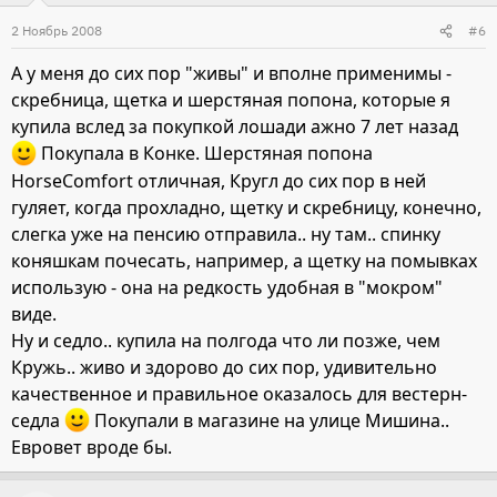
2 Ноябрь 2008
#6
А у меня до сих пор "живы" и вполне применимы -
скребница, щетка и шерстяная попона, которые я
купила вслед за покупкой лошади ажно 7 лет назад
Покупала в Конке. Шерстяная попона
HorseComfort отличная, Кругл до сих пор в ней
гуляет, когда прохладно, щетку и скребницу, конечно,
слегка уже на пенсию отправила.. ну там.. спинку
коняшкам почесать, например, а щетку на помывках
использую - она на редкость удобная в "мокром"
виде.
Ну и седло.. купила на полгода что ли позже, чем
Кружь.. живо и здорово до сих пор, удивительно
качественное и правильное оказалось для вестерн-
седла
Покупали в магазине на улице Мишина..
Евровет вроде бы.