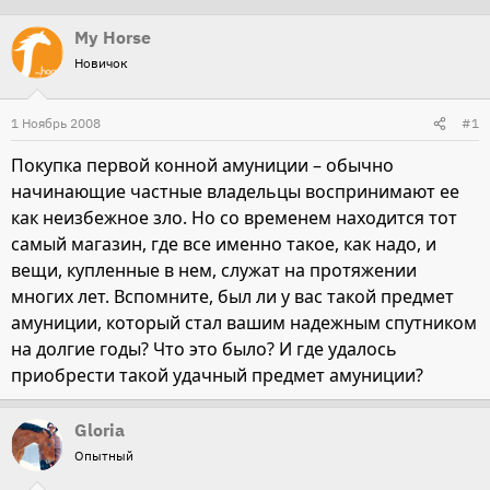
т
т
My Horse
о
а
Новичок
р
н
т
а
1 Ноябрь 2008
#1
е
ч
м
а
Покупка первой конной амуниции – обычно
ы
л
начинающие частные владельцы воспринимают ее
а
как неизбежное зло. Но со временем находится тот
самый магазин, где все именно такое, как надо, и
вещи, купленные в нем, служат на протяжении
многих лет. Вспомните, был ли у вас такой предмет
амуниции, который стал вашим надежным спутником
на долгие годы? Что это было? И где удалось
приобрести такой удачный предмет амуниции?
Gloria
Опытный