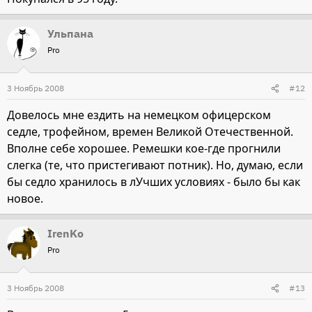
Ульпана
Pro
3 Ноябрь 2008
#12
Довелось мне ездить на немецком офицерском
седле, трофейном, времен Великой Отечественной.
Вполне себе хорошее. Ремешки кое-где прогнили
слегка (те, что пристегивают потник). Но, думаю, если
бы седло хранилось в лУчших условиях - было бы как
новое.
IrenKo
Pro
3 Ноябрь 2008
#13