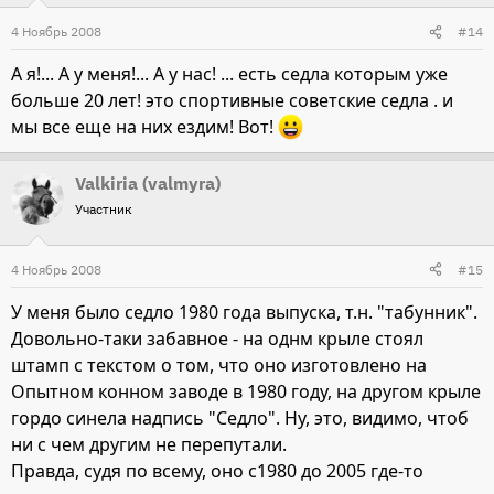
4 Ноябрь 2008
#14
А я!... А у меня!... А у нас! ... есть седла которым уже
больше 20 лет! это спортивные советские седла . и
мы все еще на них ездим! Вот!
Valkiria (valmyra)
Участник
4 Ноябрь 2008
#15
У меня было седло 1980 года выпуска, т.н. "табунник".
Довольно-таки забавное - на однм крыле стоял
штамп с текстом о том, что оно изготовлено на
Опытном конном заводе в 1980 году, на другом крыле
гордо синела надпись "Седло". Ну, это, видимо, чтоб
ни с чем другим не перепутали.
Правда, судя по всему, оно с1980 до 2005 где-то