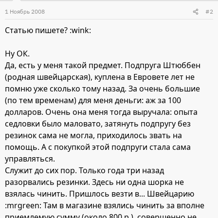
1 Ноябрь 2008
#2
Статью пишете? :wink:
Ну ОК.
Да, есть у меня такой предмет. Подпруга Штюббен
(родная швейцарская), куплена в Евровете лет не
помню уже сколько тому назад. За очень большие
(по тем временам) для меня деньги: аж за 100
долларов. Очень она меня тогда выручала: опыта
седловки было маловато, затянуть подпругу без
резинок сама не могла, приходилось звать на
помощь. А с покупкой этой подпруги стала сама
управляться.
Служит до сих пор. Только года три назад
разорвались резинки. Здесь ни одна шорка не
взялась чинить. Пришлось везти в... Швейцарию
:mrgreen: Там в магазине взялись чинить за вполне
приемлемую сумму (около 800 р.), совершенно не