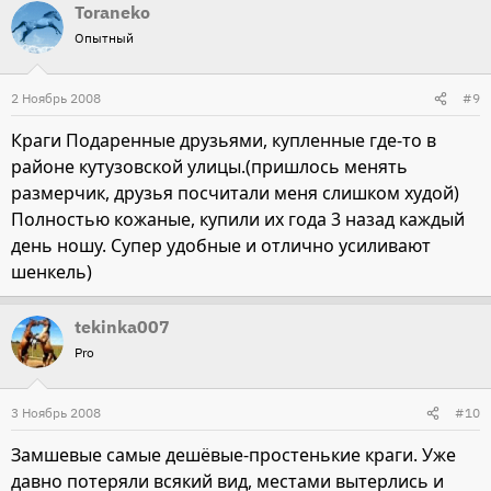
Toraneko
Опытный
2 Ноябрь 2008
#9
Краги Подаренные друзьями, купленные где-то в
районе кутузовской улицы.(пришлось менять
размерчик, друзья посчитали меня слишком худой)
Полностью кожаные, купили их года 3 назад каждый
день ношу. Супер удобные и отлично усиливают
шенкель)
tekinka007
Pro
3 Ноябрь 2008
#10
Замшевые самые дешёвые-простенькие краги. Уже
давно потеряли всякий вид, местами вытерлись и