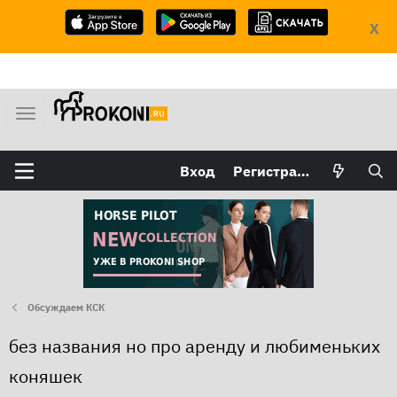
X
М
е
н
Вход
Регистрация
ю
Обсуждаем КСК
без названия но про аренду и любименьких
коняшек