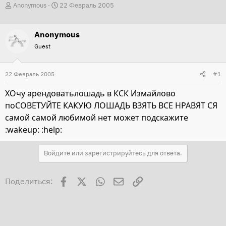
А
Д
Anonymous
22 Февраль 2005
в
а
т
т
Anonymous
о
а
Guest
р
н
т
а
22 Февраль 2005
#1
е
ч
м
а
ХОчу арендоватьлошадь в КСК Измайлово
ы
л
поСОВЕТУЙТЕ КАКУЮ ЛОШАДЬ ВЗЯТЬ ВСЕ НРАВЯТ СЯ
а
самой самой любимой нет может подскажите
:wakeup: :help:
Войдите или зарегистрируйтесь для ответа.
Facebook
X
WhatsApp
Электронная почта
Ссылка
Поделиться: