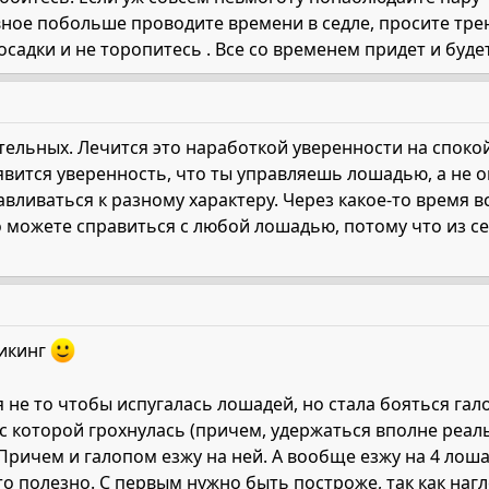
авное побольше проводите времени в седле, просите тре
садки и не торопитесь . Все со временем придет и буде
ательных. Лечится это наработкой уверенности на спок
явится уверенность, что ты управляешь лошадью, а не 
авливаться к разному характеру. Через какое-то время вс
 можете справиться с любой лошадью, потому что из се
Викинг
 я не то чтобы испугалась лошадей, но стала бояться га
с которой грохнулась (причем, удержаться вполне реаль
Причем и галопом езжу на ней. А вообще езжу на 4 лошад
то полезно. С первым нужно быть построже, так как наг