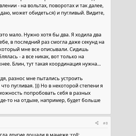
лении - на вольтах, поворотах и так далее,
аю, может обидеться) и пугливый. Видите,
 это мало. Нужно хотя бы два. Я ходила два
ебе, в последний раз смогла даже секунд на
, который мне все описывали. Сидишь
лялась - а все никак, вот только на
ее. Блин, тут такая координация нужна...
судя, разнос мне пытались устроить
что пугливая. ))) Но в некоторой степени я
озможность попробовать себя в разных
где-то на отдыхе, например, будет больше
#8
да другие лошади в манеже :roll: