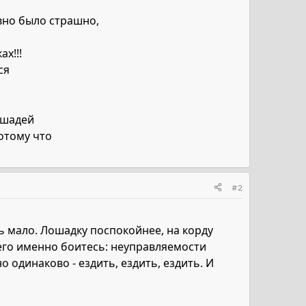
вно было страшно,
х!!!
ся
ошадей
потому что
#2
ень мало. Лошадку поспокойнее, на корду
его именно боитесь: неуправляемости
 одинаково - ездить, ездить, ездить. И