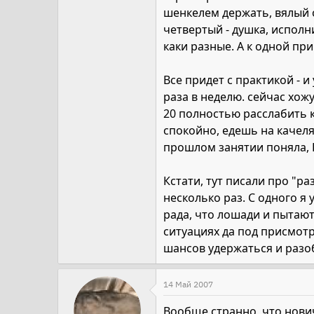
шенкелем держать, вялый он
четвертый - душка, испол
каки разные. А к одной пр
Все придет с практикой - и
раза в неделю. сейчас хож
20 полностью расслабить к
спокойно, едешь на качелях
прошлом занятии поняла, К
Кстати, тут писали про "ра
несколько раз. С одного я 
рада, что лошади и пытают
ситуациях да под присмотр
шансов удержаться и разоб
14 Май 2007
Вообще странно, что нович