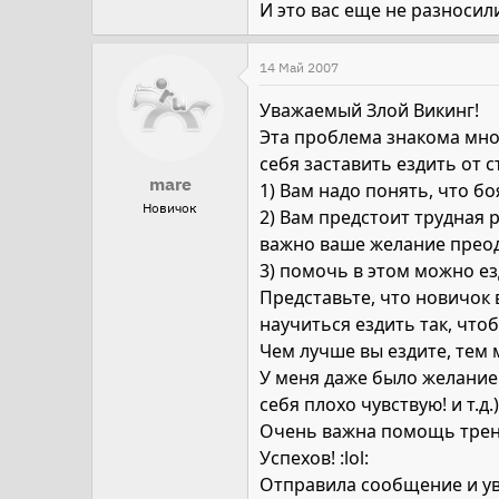
И это вас еще не разносили :r
14 Май 2007
Уважаемый Злой Викинг!
Эта проблема знакома многи
себя заставить ездить от с
mare
1) Вам надо понять, что б
Новичок
2) Вам предстоит трудная 
важно ваше желание преод
3) помочь в этом можно ез
Представьте, что новичок 
научиться ездить так, что
Чем лучше вы ездите, тем 
У меня даже было желание 
себя плохо чувствую! и т.д.
Очень важна помощь трене
Успехов! :lol:
Отправила сообщение и уви