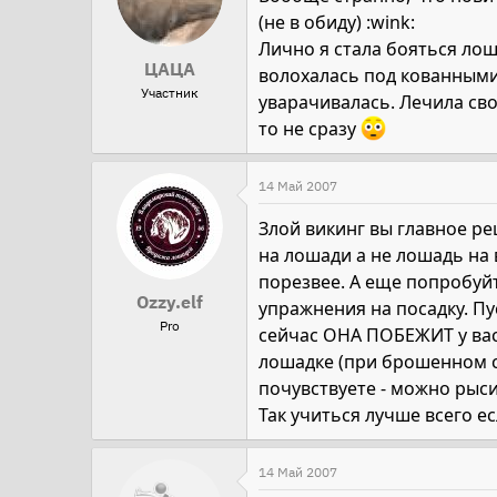
(не в обиду) :wink:
Лично я стала бояться лош
ЦАЦА
волохалась под кованными 
Участник
уварачивалась. Лечила сво
то не сразу
14 Май 2007
Злой викинг вы главное реш
на лошади а не лошадь на
порезвее. А еще попробуйт
Ozzy.elf
упражнения на посадку. Пу
Pro
сейчас ОНА ПОБЕЖИТ у вас 
лошадке (при брошенном ст
почувствуете - можно рыси
Так учиться лучше всего ес
14 Май 2007