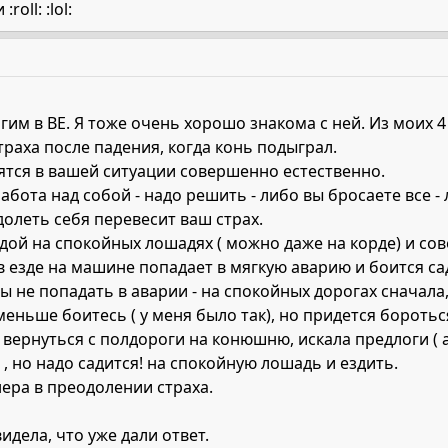
oll: :lol:
м в ВЕ. Я тоже очень хорошо знакома с ней. Из моих 4 л
траха после падения, когда конь подыграл.
оятся в вашей ситуации совершенно естественно.
работа над собой - надо решить - либо вы бросаете все 
олеть себя перевесит ваш страх.
дой на спокойных лошадях ( можно даже на корде) и сов
в езде на машине попадает в мягкую аварию и боится са
бы не попадать в аварии - на спокойных дорогах сначал
меньше боитесь ( у меня было так), но придется боротьс
вернуться с полдороги на конюшню, искала предлоги ( а
) , но надо садится! на спокойную лошадь и ездить.
ра в преодолении страха.
дела, что уже дали ответ.