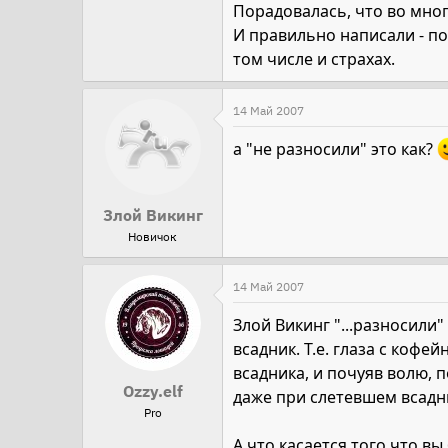
Порадовалась, что во мно
И правильно написали - по
том числе и страхах.
14 Май 2007
а "не разносили" это как?
Злой Викинг
Новичок
14 Май 2007
Злой Викинг "...разносили"
всадник. Т.е. глаза с коф
всадника, и почуяв волю, 
Ozzy.elf
даже при слетевшем всадни
Pro
А что касается того что в