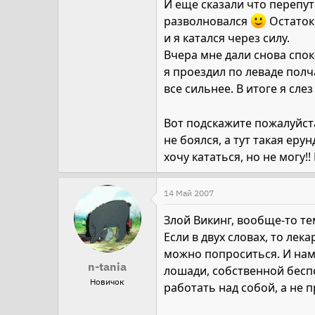
И еще сказали что перепута
разволновался
Остаток
и я катался через силу.
Вчера мне дали снова спок
я проездил по леваде пол
все сильнее. В итоге я сле
Вот подскажите пожалуйста
не боялся, а тут такая еру
хочу кататься, но не могу!
14 Май 2007
Злой Викинг, вообще-то те
Если в двух словах, то лек
можно попроситься. И на
n-tania
лошади, собственной беспо
Новичок
работать над собой, а не п