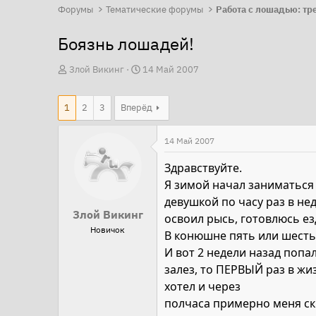
Форумы
Тематические форумы
Боязнь лошадей!
А
Д
Злой Викинг
14 Май 2007
в
а
т
т
1
2
3
Вперёд
о
а
р
н
14 Май 2007
т
а
Здравствуйте.
е
ч
Я зимой начал заниматься 
м
а
девушкой по часу раз в не
ы
л
Злой Викинг
освоил рысь, готовлюсь е
а
Новичок
В конюшне пять или шесть 
И вот 2 недели назад попа
залез, то ПЕРВЫЙ раз в жи
хотел и через
полчаса примерно меня ски