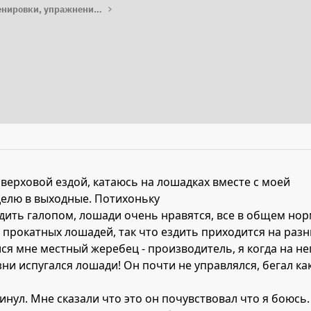
Работа с лошадью: тренировки, упражнения, лайфхаки
верховой ездой, катаюсь на лошадках вместе с моей
делю в выходные. Потихоньку
здить галопом, лошади очень нравятся, все в общем но
прокатных лошадей, так что ездить приходится на разн
лся мне местный жеребец - производитель, я когда на не
зни испугался лошади! Он почти не управлялся, бегал ка
нул. Мне сказали что это он почувствовал что я боюсь.