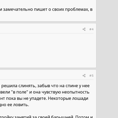
и замечательно пишет о своих проблемах, в
#4
#5
ь решила слинять, забыв что на спине у нее
вывели "в поле" и она чувствую неопытность
иант пока вы не упадете. Некоторые лошади
но ее ловить.
-тройку занятий за своей барышней. Потом и