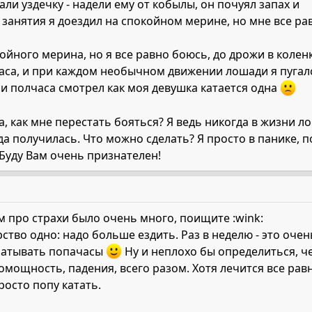
ли уздечку - надели ему от кобылы, он почуял запах и
 занятия я доездил на спокойном мерине, но мне все ра
ойного мерина, но я все равно боюсь, до дрожи в коленка
часа, и при каждом необычном движении лошади я пугал
з и полчаса смотрел как моя девушка катается одна
, как мне перестать бояться? Я ведь никогда в жизни л
нда получилась. Что можно сделать? Я просто в панике, 
! Буду Вам очень признателен!
м про страхи было очень много, поищите :wink:
арство одно: надо больше ездить. Раз в неделю - это оч
матывать попачасы
Ну и неплохо бы определиться, ч
мощность, падения, всего разом. Хотя лечится все равно
росто попу катать.