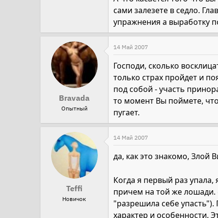
сами залезете в седло. Гл
упражнения а выработку по
14 Май 2007
Господи, сколько восклиц
только страх пройдет и по
под собой - участь принор
Bravada
то момент Вы поймете, что
Опытный
пугает.
14 Май 2007
да, как это знакомо, Злой 
Когда я первый раз упала,
Teffi
причем на той же лошади. 
Новичок
"разрешила себе упасть"). 
характер и особенности. Э