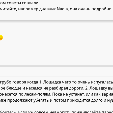
гом советы совпали.
читайте, например дневник Nadja, она очень подробно 
 грубо говоря когда 1. Лошадка чего то очень испугалас
ейное блюдце и несемся не разбирая дороги. 2. Лошадку 
понесется по лесам-полям. Пока не устанет, или как вар
ке продолжают убегать и потом приходится долго и нуд
ы боитесь. Если уж совсем невмоготу понаблюдайте пару