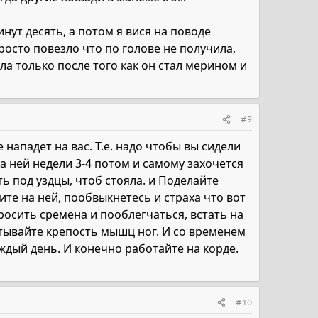
нут десять, а потом я вися на поводе
росто повезло что по голове не получила,
ла только после того как он стал мерином и
#9
 нападет на вас. Т.е. надо чтобы вы сидели
 ней недели 3-4 потом и самому захочется
ь под уздцы, чтоб стояла. и Поделайте
ите на ней, пообвыкнетесь и страха что вот
бросить сремена и пооблегчаться, встать на
атывайте крепость мышц ног. И со временем
аждый день. И конечно работайте на корде.
#10