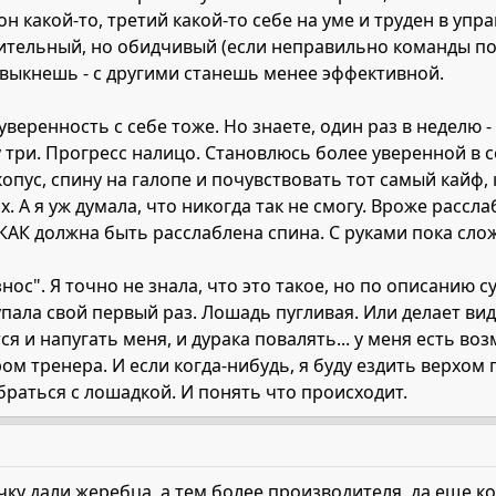
 какой-то, третий какой-то себе на уме и труден в управ
нительный, но обидчивый (если неправильно команды под
ивыкнешь - с другими станешь менее эффективной.
 уверенность с себе тоже. Но знаете, один раз в неделю -
у три. Прогресс налицо. Становлюсь более уверенной в с
опус, спину на галопе и почувствовать тот самый кайф
. А я уж думала, что никогда так не смогу. Вроже расслаб
АК должна быть расслаблена спина. С руками пока сложн
знос". Я точно не знала, что это такое, но по описанию 
упала свой первый раз. Лошадь пугливая. Или делает вид 
ся и напугать меня, и дурака повалять... у меня есть в
ом тренера. И если когда-нибудь, я буду ездить верхом 
раться с лошадкой. И понять что происходит.
ку дали жеребца, а тем более производителя, да еще ког