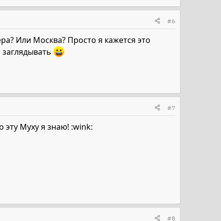
#6
ера? Или Москва? Просто я кажется это
 заглядывать
#7
эту Муху я знаю! :wink:
#8