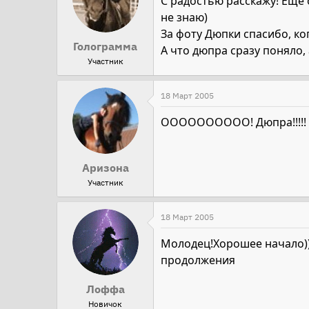
С радостью расскажу! Еще 
не знаю)
За фоту Дюпки спасибо, ко
Голограмма
А что дюпра сразу поняло, 
Участник
18 Март 2005
ОООООООООО! Дюпра!!!!! Ты
Аризона
Участник
18 Март 2005
Молодец!Хорошее начало)))У
продолжения
Лоффа
Новичок