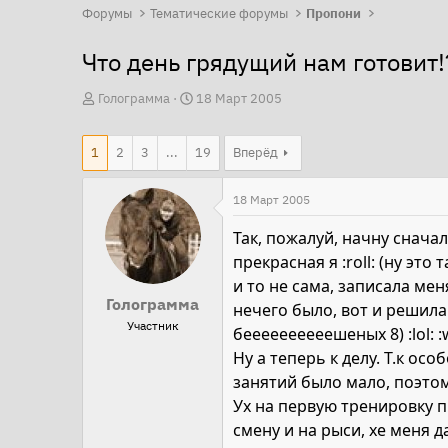
Форумы
Тематические форумы
Пропони
Что день грядущий нам готовит!?
А
Д
Голограмма
18 Март 2005
в
а
т
т
1
2
3
...
19
Вперёд
о
а
р
н
18 Март 2005
т
а
Так, пожалуй, начну сначал
е
ч
прекрасная я :roll: (ну э
м
а
и то не сама, записала мен
ы
л
Голограмма
нечего было, вот и решила 
а
Участник
беееееееееешеных 8) :lol: :
Ну а теперь к делу. Т.к ос
занятий было мало, поэтом
Ух на первую тренировку пр
смену и на рыси, хе меня д