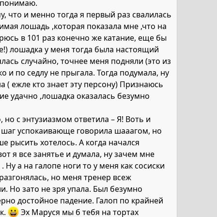
я понимаю.
у, что и менно тогда я первый раз свалилась
имая лошадь ,которая показала мне ,что на
торюсь в 101 раз конечно же катание, еще бы
опе!) лошадка у меня тогда была настоящий
лась случайно, точнее меня подняли (это из
о и по седлу не прыгала. Тогда подумала, ну
а ( ежле кто знает эту персону) Признаюсь
ние удачно ,лошадка оказалась безумно
 но с энтузиазмом ответила – Я! Воть и
сь шаг успокаивающе говорила шааагом, но
ше рысить хотелось. А когда начался
от я все занятье и думала, ну зачем мне
 Ну а на галопе ноги то у меня как сосиски
 разгонялась, но меня тренер всеж
и. Но зато не зря упала. Был безумно
верно достойное падение. Галоп по крайней
к.
Эх Маруся мы б тебя на тортах