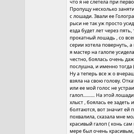
что я не слетела при перв
Пропущу несколько занятий
с лошади. Звали ее Гологр
рыси не так уж просто усид
езда будет лет через пять,
прокатный лошадь , со все
серии хотела повернуть, а 
я мастер на галопе усидел
честно, боялась очень даж
послушна, и именно тогда 
Ну а теперь все ж о вчераш
взяла на свою голову. Отк
или ее мой голос не устра
галоп……… На этой лошади н
хлыст , боялась ее задеть 
болтаются, вот значит ей 
похвалила, сказала мне мо
красивый галоп ( конь сам
мере был очень красивым, 