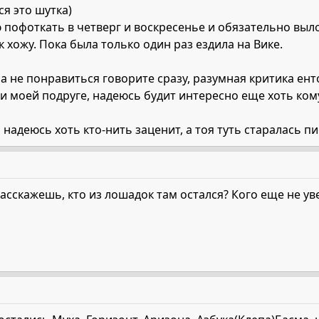
ся это шутка)
ю пофоткать в четверг и воскресенье и обязательно выл
к хожу. Пока была только один раз ездила на Вике.
а не понравиться говорите сразу, разумная критика ент
и моей подруге, надеюсь будит интересно еще хоть кому-
надеюсь хоть кто-нить заценит, а тоя туть старалась писа
расскажешь, кто из лошадок там остался? Кого еще не ув