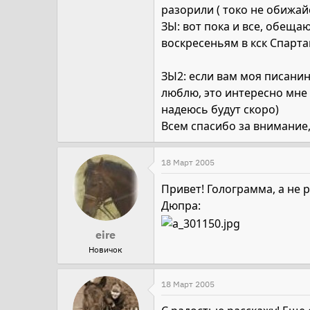
разорили ( токо не обижай
ЗЫ: вот пока и все, обеща
воскресеньям в кск Спарта
ЗЫ2: если вам моя писанин
люблю, это интересно мне 
надеюсь будут скоро)
Всем спасибо за внимание, 
18 Март 2005
Привет! Голограмма, а не 
Дюпра:
eire
Новичок
18 Март 2005