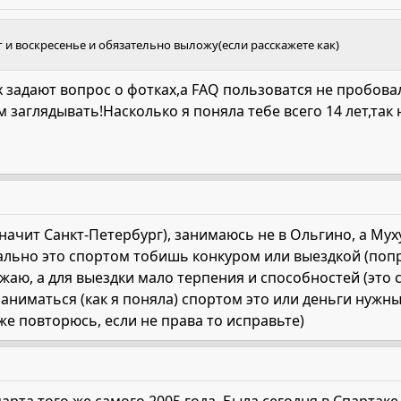
 и воскресенье и обязательно выложу(если расскажете как)
х задают вопрос о фотках,а FAQ пользоватся не пробовал
 заглядывать!Насколько я поняла тебе всего 14 лет,так 
значит Санкт-Петербург), занимаюсь не в Ольгино, а Муху
ьно это спортом тобишь конкуром или выездкой (поправ
аю, а для выездки мало терпения и способностей (это 
заниматься (как я поняла) спортом это или деньги нужны
 же повторюсь, если не права то исправьте)
марта того же самого 2005 года. Была сегодня в Спартаке