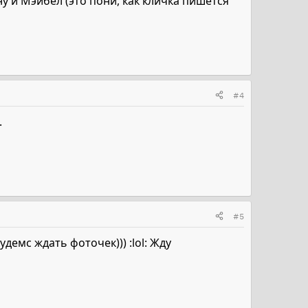
ну и Мэйбел (это пони, как кличка пишется
#4
.
#5
демс ждать фоточек))) :lol: Жду