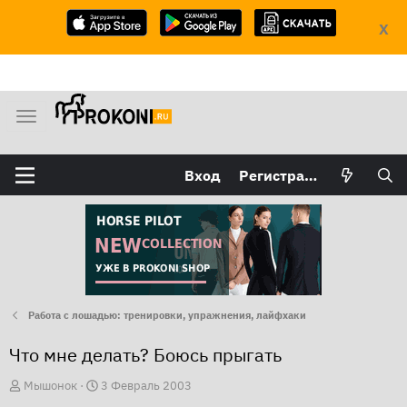
X
М
е
н
Вход
Регистрация
ю
Работа с лошадью: тренировки, упражнения, лайфхаки
Что мне делать? Боюсь прыгать
А
Д
Мышонок
3 Февраль 2003
в
а