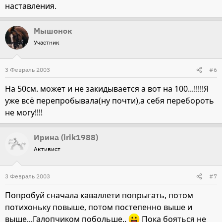
наставления.
Мышонок
Участник
3 Февраль 2003
#6
На 50см. может и не закидывается а вот на 100...!!!!!Я
уже всё перепробывала(ну почти),а себя перебороть
не могу!!!!
Ирина (irik1988)
Активист
3 Февраль 2003
#7
Попробуй сначала каваллети попрыгать, потом
потихоньку повыше, потом постепенно выше и
выше...Галопчиком побольше..
Пока бояться не