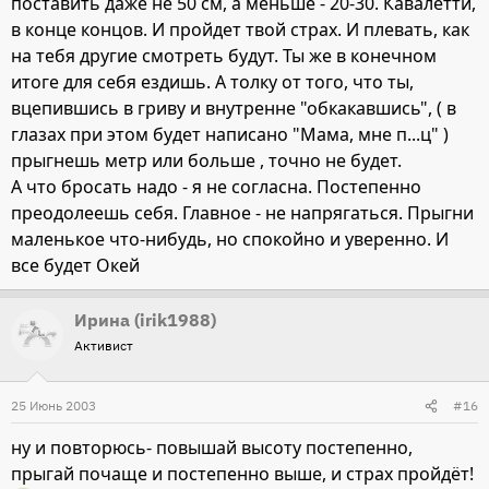
поставить даже не 50 см, а меньше - 20-30. Кавалетти,
в конце концов. И пройдет твой страх. И плевать, как
на тебя другие смотреть будут. Ты же в конечном
итоге для себя ездишь. А толку от того, что ты,
вцепившись в гриву и внутренне "обкакавшись", ( в
глазах при этом будет написано "Мама, мне п...ц" )
прыгнешь метр или больше , точно не будет.
А что бросать надо - я не согласна. Постепенно
преодолеешь себя. Главное - не напрягаться. Прыгни
маленькое что-нибудь, но спокойно и уверенно. И
все будет Окей
Ирина (irik1988)
Активист
25 Июнь 2003
#16
ну и повторюсь- повышай высоту постепенно,
прыгай почаще и постепенно выше, и страх пройдёт!