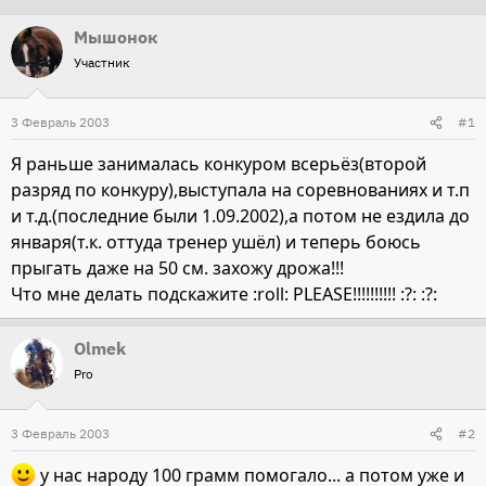
т
т
Мышонок
о
а
Участник
р
н
т
а
3 Февраль 2003
#1
е
ч
м
а
Я раньше занималась конкуром всерьёз(второй
ы
л
разряд по конкуру),выступала на соревнованиях и т.п
а
и т.д.(последние были 1.09.2002),а потом не ездила до
января(т.к. оттуда тренер ушёл) и теперь боюсь
прыгать даже на 50 см. захожу дрожа!!!
Что мне делать подскажите :roll: PLEASE!!!!!!!!!! :?: :?:
Olmek
Pro
3 Февраль 2003
#2
у нас народу 100 грамм помогало... а потом уже и