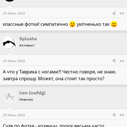
29 Июль 2002
#3
классные фотки! симпатично
уютненько так
Splusha
Активист
29 Июль 2002
#4
А что у Таврика с ногами?! Честно говоря, не знаю.
завтра спрошу. Может, она стоит так просто?
iren (nwfdg)
Новичок
29 Июль 2002
#5
Судя по фотке - козинцы, порок весьма часто