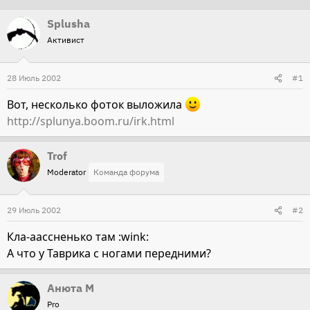
т
т
Splusha
о
а
Активист
р
н
т
а
28 Июль 2002
#1
е
ч
м
а
Вот, несколько фоток выложила
ы
л
http://splunya.boom.ru/irk.html
а
Trof
Moderator
Команда форума
29 Июль 2002
#2
Кла-аассненько там :wink:
А что у Таврика с ногами передними?
Анюта М
Pro