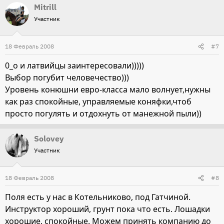
Mitrill
Участник
18 Февраль 2008
#7
0_о и латвийцы заинтересовали)))))
Выбор погубит человечество)))
Уровень конюшни евро-класса мало волнует,нужны
как раз спокойные, управляемые коняфки,чтоб
просто погулять и отдохнуть от манежной пыли))
Solovey
Участник
18 Февраль 2008
#8
Поля есть у нас в Котельниково, под Гатчиной.
Инструктор хороший, грунт пока что есть. Лошадки
хорошие, спокойные. Можем принять компанию до