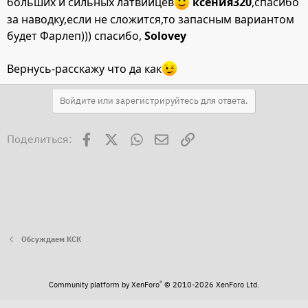
больших и сильных латвийцев
ксения320
,спасибо
за наводку,если не сложится,то запасным вариантом
будет Фарлеп))) спасибо,
Solovey
Вернусь-расскажу что да как
Войдите или зарегистрируйтесь для ответа.
Facebook
X
WhatsApp
Электронная почта
Ссылка
Поделиться:
Обсуждаем КСК
®
Community platform by XenForo
© 2010-2026 XenForo Ltd.