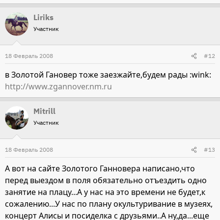
Liriks
Участник
18 Февраль 2008
#12
в Золотой Гановер тоже заезжайте,будем рады :wink:
http://www.zgannover.nm.ru
Mitrill
Участник
18 Февраль 2008
#13
А вот на сайте Золотого Ганновера написано,что
перед выездом в поля обязательно отъездить одно
занятие на плацу...А у нас на это времени не будет,к
сожалению...У нас по плану окультуривание в музеях,
концерт Алисы и посиделка с друзьями..А ну,да...еще