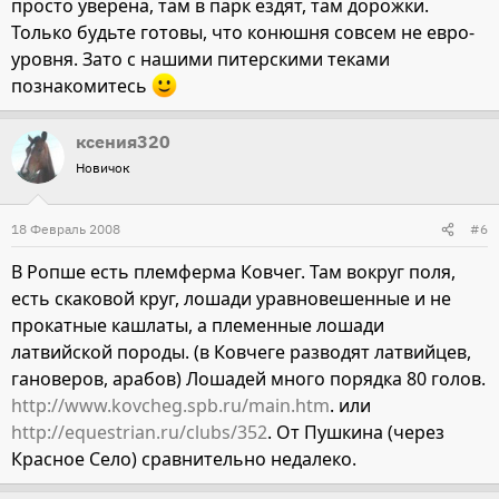
просто уверена, там в парк ездят, там дорожки.
Только будьте готовы, что конюшня совсем не евро-
уровня. Зато с нашими питерскими теками
познакомитесь
ксения320
Новичок
18 Февраль 2008
#6
В Ропше есть племферма Ковчег. Там вокруг поля,
есть скаковой круг, лошади уравновешенные и не
прокатные кашлаты, а племенные лошади
латвийской породы. (в Ковчеге разводят латвийцев,
гановеров, арабов) Лошадей много порядка 80 голов.
http://www.kovcheg.spb.ru/main.htm
. или
http://equestrian.ru/clubs/352
. От Пушкина (через
Красное Село) сравнительно недалеко.