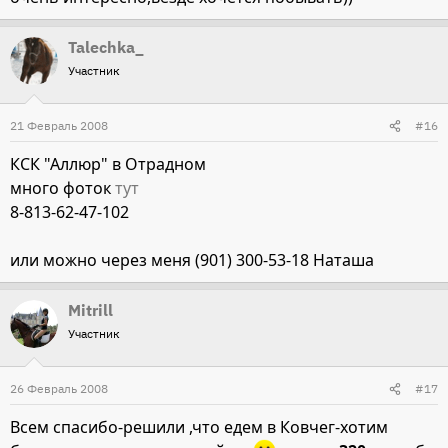
Talechka_
Участник
21 Февраль 2008
#16
КСК "Аллюр" в Отрадном
много фоток
тут
8-813-62-47-102
или можно через меня (901) 300-53-18 Наташа
Mitrill
Участник
26 Февраль 2008
#17
Всем спасибо-решили ,что едем в Ковчег-хотим