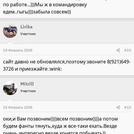
по работе...)))Мы ж в командировку
едем..гыгы)))забыла совсем))
Liriks
Участник
18 Февраль 2008
#14
сайт давно не обновлялся,поэтому звоните 8(921)649-
3726 и приезжайте :wink:
Mitrill
Участник
18 Февраль 2008
#15
оки,и Вам позвоним))))всем позвоним))))а потом
будем фанты тянуть,куда ж все-таки ехать.Везде
очень интересно,везде хочется побывать))