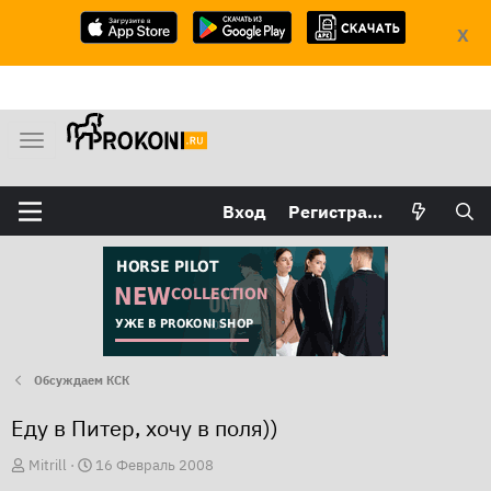
X
М
е
н
Вход
Регистрация
ю
Обсуждаем КСК
Еду в Питер, хочу в поля))
А
Д
Mitrill
16 Февраль 2008
в
а