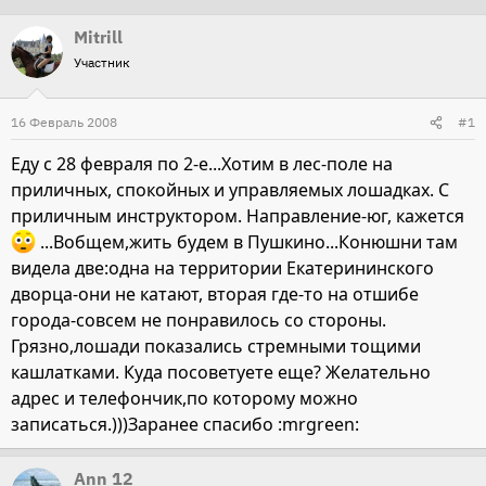
т
т
Mitrill
о
а
Участник
р
н
т
а
16 Февраль 2008
#1
е
ч
м
а
Еду с 28 февраля по 2-е...Хотим в лес-поле на
ы
л
приличных, спокойных и управляемых лошадках. С
а
приличным инструктором. Направление-юг, кажется
...Вобщем,жить будем в Пушкино...Конюшни там
видела две:одна на территории Екатерининского
дворца-они не катают, вторая где-то на отшибе
города-совсем не понравилось со стороны.
Грязно,лошади показались стремными тощими
кашлатками. Куда посоветуете еще? Желательно
адрес и телефончик,по которому можно
записаться.)))Заранее спасибо :mrgreen:
Ann 12