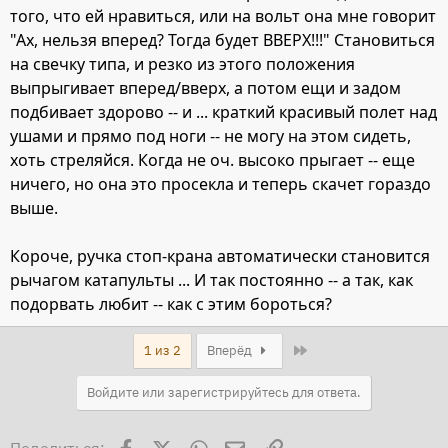
того, что ей нравиться, или на вольт она мне говорит
"Ах, нельзя вперед? Тогда будет ВВЕРХ!!!" Становиться
на свечку типа, и резко из этого положения
выпрыгивает вперед/вверх, а потом ещи и задом
подбивает здорово -- и ... краткий красивый полет над
ушами и прямо под ноги -- не могу на этом сидеть,
хоть стреляйся. Когда не оч. высоко прыгает -- еще
ничего, но она это просекла и теперь скачет гораздо
выше.
Короче, ручка стоп-крана автоматически становится
рычагом катапульты ... И так постоянно -- а так, как
подорвать любит -- как с этим бороться?
Last
1 из 2
Вперёд
Войдите или зарегистрируйтесь для ответа.
Facebook
X
WhatsApp
Электронная почта
Ссылка