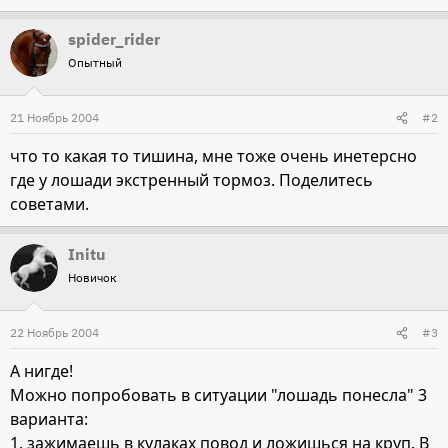
spider_rider
Опытный
21 Ноябрь 2004
#2
что то какая то тишина, мне тоже очень инетерсно
где у лошади экстренный тормоз. Поделитесь
советами.
Initu
Новичок
22 Ноябрь 2004
#3
А нигде!
Можно попробовать в ситуации "лошадь понесла" 3
варианта:
1. зажимаешь в кулаках повод и ложишься на круп. В