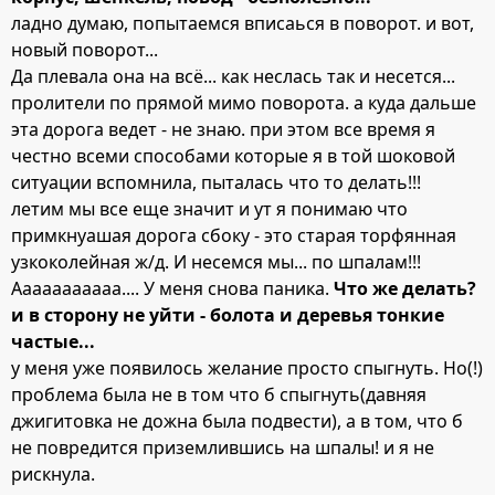
ладно думаю, попытаемся вписаься в поворот. и вот,
новый поворот...
Да плевала она на всё... как неслась так и несется...
пролители по прямой мимо поворота. а куда дальше
эта дорога ведет - не знаю. при этом все время я
честно всеми способами которые я в той шоковой
ситуации вспомнила, пыталась что то делать!!!
летим мы все еще значит и ут я понимаю что
примкнуашая дорога сбоку - это старая торфянная
узкоколейная ж/д. И несемся мы... по шпалам!!!
Ааааааааааа.... У меня снова паника.
Что же делать?
и в сторону не уйти - болота и деревья тонкие
частые...
у меня уже появилось желание просто спыгнуть. Но(!)
проблема была не в том что б спыгнуть(давняя
джигитовка не дожна была подвести), а в том, что б
не повредится приземлившись на шпалы! и я не
рискнула.