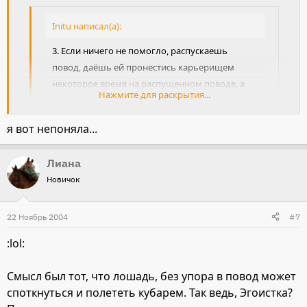
Initu написал(а):
3. Если ничего не помогло, распускаешь
повод, даёшь ей пронестись карьерищем
некоторое время на распущенном поводе, а
Нажмите для раскрытия...
потом резко тормозишь (см. пункт 1 и 2)
Нажмите для раскрытия...
я вот непоняла...
Все советы хорошие, но вот распускать повод допустимо
в том случае, если вероятность того, что лошадь
Лиана
споткнется и не сможет сама выправиться, достаточно
Новичок
мала. Т.е. если велика вероятность, что ей не
понадобится поддержка поводом. Коряво выразилась,
да
?
22 Ноябрь 2004
#7
:lol:
Смысл был тот, что лошадь, без упора в повод может
споткнуться и полететь кубарем. Так ведь, Эгоистка?