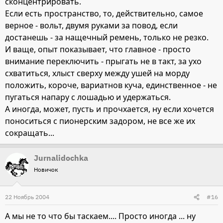
сконцентрировать.
Если есть пространство, то, действительно, самое
верное - вольт, двумя руками за повод, если
достанешь - за нащечный ремень, только не резко.
И ваще, опыт показывает, что главное - просто
внимание переключить - прыгать не в такт, за ухо
схватиться, хлыст сверху между ушей на морду
положить, короче, вариатнов куча, единственное - не
пугаться напару с лошадью и удержаться.
А иногда, может, пусть и прочхается, ну если хочется
поноситься с пионерским задором, не все же их
сокращать...
Jurnalidochka
Новичок
22 Ноябрь 2004
#16
А мы не то что бы таскаем.... Просто иногда ... ну