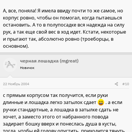
А, все, поняла! Я имела ввиду почти то же самое, но
корпус ровно, чтобы он помогал, когда пытаешься
остановить. А то в полупосадке вся надежда на силу
рук, а так еще свой вес в ход идет. Кстати, некоторые
и прыгают так, абсолютно ровно (троеборцы, в
основном).
черная лошадка (mgreat)
Новичок
22 Ноябрь 2004
#10
с прямым корпусом так получится, если руки
длинные и лошадка легко затылок сдает
. а если
ручки стандартные, а лошадка в затылке сдать не
хочет, а заместо этого от набранного повода
задирает бошку вверх и понеслась душа в кусты,
тогда, чтобы ей голову опустить, приходится тянуть