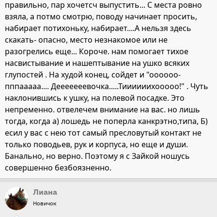
правильно, пар хочетсч выпустить... С места ровно
взяла, а потмо смотрю, поводу начинает просить,
набирает потихоньку, набирает....А нельзя здесь
скакать- опасно, место незнакомое или не
разогрелись еще... Короче. нам помогает тихое
насвистывание и нашептывание на ушко всяких
глупостей . На худой конец, сойдет и "оооооо-
пппааааа.... Дееееееевочка.....Тиииииихооооо!" . Чуть
наклонившись к ушку, на полевой посадке. Это
непременно. отвелечем внимание на вас. но лишь
тогда, когда а) лошедь не поперла канкрэтно,типа, Б)
есил у вас с нею тот самый пресловутый контакт не
только поводьев, рук и корпуса, но еще и души.
Банально, но верно. Поэтому я с Зайкой ношусь
совершенно безбоязненно.
Лиана
Новичок