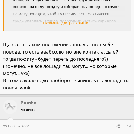
встаешь на полупосадку и собираешь лошадь по самое
не могу поводом, чтобы у нее челюсть фактически в
грудь уперлась. в таком положении нестись карьером
Нажмите для раскрытия...
она не сможет, перейдет на манежный галоп.
Щаззз... в таком положении лошадь совсем без
повода, то есть ааабсолютно вне контакта, да ей
тогда пофигу - будет переть до последнего?)
(Конечно, не все лошади так могут... но которые
могут... ухх)
В этом случае надо наоборот выпинывать лошадь на
повод :wink:
Pumba
Новичок
22 Ноябрь 2004
#14