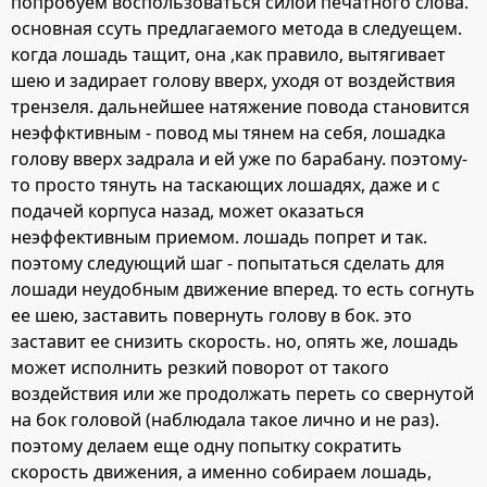
попробуем воспользоваться силой печатного слова.
основная ссуть предлагаемого метода в следуещем.
когда лошадь тащит, она ,как правило, вытягивает
шею и задирает голову вверх, уходя от воздействия
трензеля. дальнейшее натяжение повода становится
неэффктивным - повод мы тянем на себя, лошадка
голову вверх задрала и ей уже по барабану. поэтому-
то просто тянуть на таскающих лошадях, даже и с
подачей корпуса назад, может оказаться
неэффективным приемом. лошадь попрет и так.
поэтому следующий шаг - попытаться сделать для
лошади неудобным движение вперед. то есть согнуть
ее шею, заставить повернуть голову в бок. это
заставит ее снизить скорость. но, опять же, лошадь
может исполнить резкий поворот от такого
воздействия или же продолжать переть со свернутой
на бок головой (наблюдала такое лично и не раз).
поэтому делаем еще одну попытку сократить
скорость движения, а именно собираем лошадь,