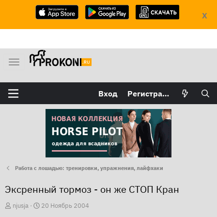
X
М
е
н
Вход
Регистрация
ю
Работа с лошадью: тренировки, упражнения, лайфхаки
Эксренный тормоз - он же СТОП Кран
А
Д
njusja
20 Ноябрь 2004
в
а