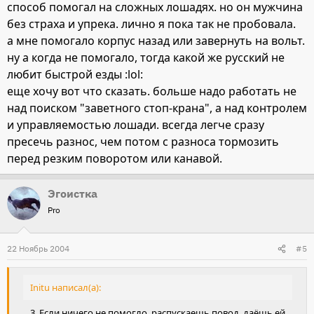
способ помогал на сложных лошадях. но он мужчина
без страха и упрека. лично я пока так не пробовала.
а мне помогало корпус назад или завернуть на вольт.
ну а когда не помогало, тогда какой же русский не
любит быстрой езды :lol:
еще хочу вот что сказать. больше надо работать не
над поиском "заветного стоп-крана", а над контролем
и управляемостью лошади. всегда легче сразу
пресечь разнос, чем потом с разноса тормозить
перед резким поворотом или канавой.
Эгоистка
Pro
22 Ноябрь 2004
#5
Initu написал(а):
3. Если ничего не помогло, распускаешь повод, даёшь ей