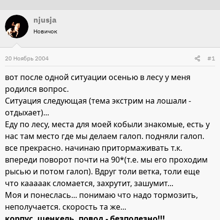
т
т
njusja
о
а
Новичок
р
н
т
а
20 Ноябрь 2004
е
ч
#1
м
а
вот после одной ситуации осенью в лесу у меня
ы
л
родился вопрос.
а
Ситуация следующая (тема экстрим на лошали -
отдыхает)...
Еду по лесу, места для моей кобыли знакомые, есть у
нас там место где мы делаем галоп. подняли галоп.
все прекрасно. начинаю притормаживать т.к.
впереди поворот почти на 90*(т.е. мы его проходим
рысью и потом галоп). Вдруг толи ветка, толи еще
что кааааак сломается, захрутит, зашумит...
Моя и понеслась... понимаю что надо тормозить,
неполучается. скорость та же...
корпус, шенкель, повод - безполезно!!!