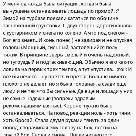
У меня однажды была ситуация, когда я была
вынуждена останавливать лошадь по прямой. :?
Зимой на турбазе поехали кататься по обочине
заснеженной грунтовки. С двух сторон дороги канавы
с кустарником и снега по колено. А что под снегом –
Бог его знает…И конь понес ( не задирая и не опуская
головы).Мощный, сильный, застоявшийся полу
тяжик. В принципе зверь смелый и очень надежный,
но тугоуздый и подтаскивающий. Обычно я его как-то
ловила на первых трех темпах, а тут упустила... :roll: И
все бы нечего – ну прется и прется, больше ничего
плохого не делает, но я была головная, а сзади еще
люди и не так что бы сильные. Да еще и лошади у них
не самые надежные (вопреки здравым
рекомендациям взятые). Короче, нужно было
останавливаться. На повод реакции ноль - хоть тяни,
хоть бросай. Стала двумя руками тянуть за один
повод, сворачивая ему голову на бок, потом на
другой бок. Снова и снова…После четвертого