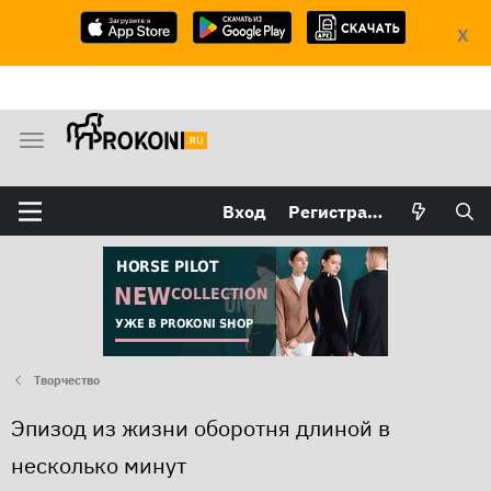
X
М
е
н
Вход
Регистрация
ю
Творчество
Эпизод из жизни оборотня длиной в
несколько минут