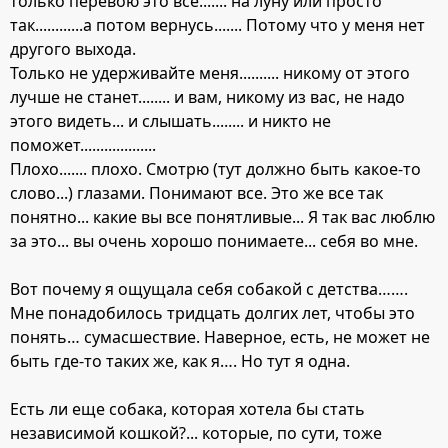
только перевою это всё....... на луну или просто
так............а потом вернусь....... Потому что у меня нет
другого выхода.
Только не удерживайте меня.......... никому от этого
лучше не станет........ и вам, никому из вас, не надо
этого видеть... и слышать........ и никто не
поможет...................
Плохо....... плохо. Смотрю (тут должно быть какое-то
слово...) глазами. Понимают все. Это же все так
понятно... какие вы все понятливые... Я так вас люблю
за это... вы очень хорошо понимаете... себя во мне.
Вот почему я ощущала себя собакой с детства…….
Мне понадобилось тридцать долгих лет, чтобы это
понять… сумасшествие. Наверное, есть, не может не
быть где-то таких же, как я…. Но тут я одна.
Есть ли еще собака, которая хотела бы стать
независимой кошкой?... которые, по сути, тоже