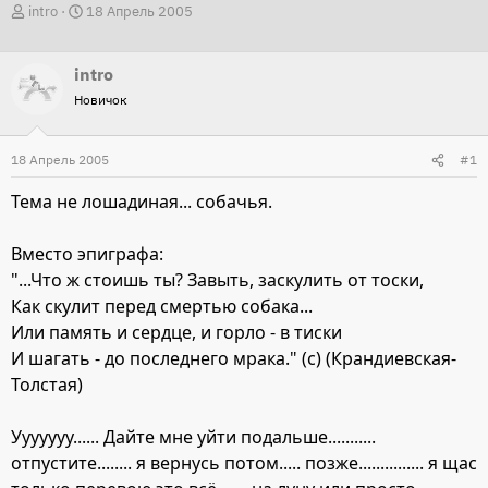
А
Д
intro
18 Апрель 2005
в
а
т
т
intro
о
а
Новичок
р
н
т
а
18 Апрель 2005
#1
е
ч
м
а
Тема не лошадиная... собачья.
ы
л
а
Вместо эпиграфа:
"...Что ж стоишь ты? Завыть, заскулить от тоски,
Как скулит перед смертью собака...
Или память и сердце, и горло - в тиски
И шагать - до последнего мрака." (с) (Крандиевская-
Толстая)
Ууууууу...... Дайте мне уйти подальше...........
отпустите........ я вернусь потом..... позже............... я щас