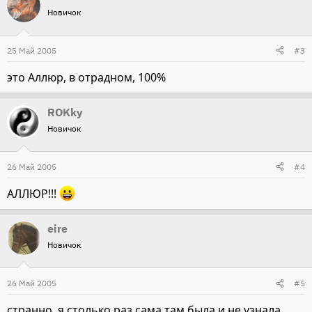
Новичок
25 Май 2005
#3
это Аллюр, в отрадном, 100%
ROKky
Новичок
26 Май 2005
#4
АЛЛЮР!!!
eire
Новичок
26 Май 2005
#5
странно, я столько раз сама там была и не узнала...