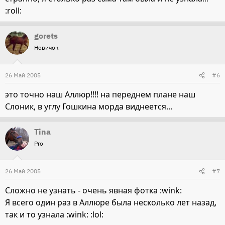
:roll:
gorets
Новичок
26 Май 2005
#6
это точно наш Аллюр!!!! на переднем плане наш
Слоник, в углу Гошкина морда виднеется...
Tina
Pro
26 Май 2005
#7
Сложно не узнать - очень явная фотка :wink:
Я всего один раз в Аллюре была несколько лет назад,
так и то узнала :wink: :lol: