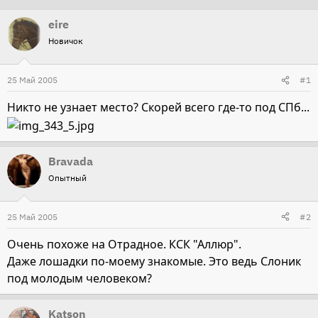
т
т
eire
о
а
Новичок
р
н
т
а
25 Май 2005
#1
е
ч
м
а
Никто не узнает место? Скорей всего где-то под СПб...
ы
л
а
Bravada
Опытный
25 Май 2005
#2
Очень похоже на Отрадное. КСК "Аллюр".
Даже лошадки по-моему знакомые. Это ведь Слоник
под молодым человеком?
Katson