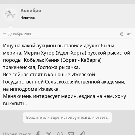
т
т
Колибри
о
а
Новичок
р
н
т
а
25 Декабрь 2008
#1
е
ч
м
а
Ищу на какой аукцион выставили двух кобыл и
ы
л
мерина. Мерин Хутор (Удел -Хорта) русской рысистой
а
породы. Кобылы: Кения (Ефрат - Кабарга)
тракененская, Госпожа рысачка.
Все сейчас стоят в конюшне Ижевской
Государственной Сельскохозяйственной академии,
на ипподроме Ижевска.
Меня очень интересует мерин, ездила на нем, хочу
выкупить.
Войдите или зарегистрируйтесь для ответа.
Facebook
X
WhatsApp
Электронная почта
Ссылка
Поделиться: