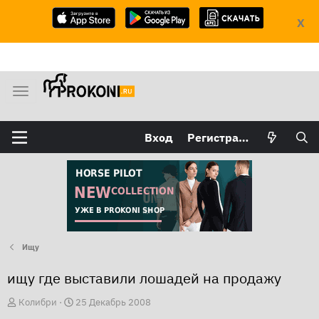
X
М
е
н
Вход
Регистрация
ю
Ищу
ищу где выставили лошадей на продажу
А
Д
Колибри
25 Декабрь 2008
в
а