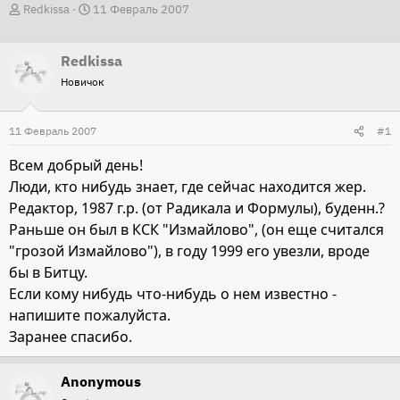
А
Д
Redkissa
11 Февраль 2007
в
а
т
т
Redkissa
о
а
Новичок
р
н
т
а
11 Февраль 2007
#1
е
ч
м
а
Всем добрый день!
ы
л
Люди, кто нибудь знает, где сейчас находится жер.
а
Редактор, 1987 г.р. (от Радикала и Формулы), буденн.?
Раньше он был в КСК "Измайлово", (он еще считался
"грозой Измайлово"), в году 1999 его увезли, вроде
бы в Битцу.
Если кому нибудь что-нибудь о нем известно -
напишите пожалуйста.
Заранее спасибо.
Anonymous