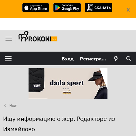
X
М
е
н
Вход
Регистрация
ю
Ищу
Ищу информацию о жер. Редакторе из
Измайлово