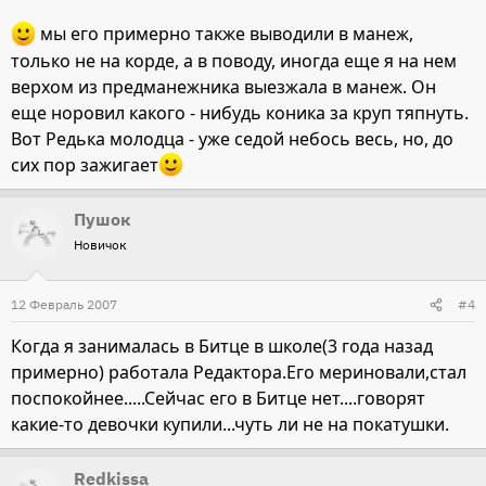
мы его примерно также выводили в манеж,
только не на корде, а в поводу, иногда еще я на нем
верхом из предманежника выезжала в манеж. Он
еще норовил какого - нибудь коника за круп тяпнуть.
Вот Редька молодца - уже седой небось весь, но, до
сих пор зажигает
Пушок
Новичок
12 Февраль 2007
#4
Когда я занималась в Битце в школе(3 года назад
примерно) работала Редактора.Его мериновали,стал
поспокойнее.....Сейчас его в Битце нет....говорят
какие-то девочки купили...чуть ли не на покатушки.
Redkissa