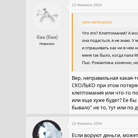
23 Февраль 2004
vera написал(а):
Что это? Клиптомания? А мож
lisa (lisa)
она подасться, я не знаю. У 
Новичок
и спрашивать как ни в чем не
меня так было, когда пала 
Пыс. Романтика. конечно, н
Вер, неправильная какая-то
СКОЛЬКО при этом потеряет
клептомания или что-то по
или еще хуже будет? Ее бы 
бывало" не то, тут или по 
23 Февраль 2004
Если воруют деньги, может 