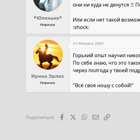
они ни куда не денутся :!: 
*Юленька*
Или если нет такой возмож
Новичок
:shock:
24 Февраль 2004
Горький опыт научил никог
По себе знаю, что это та
через полгода у твоей под
Ирина Эрлих
Новичок
"Всё свое ношу с собой!"
Facebook
X
WhatsApp
Электронная поч
Ссылка
Поделиться: