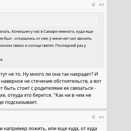
#3
делать. Конюшен у нас в Самаре немного, куда еще
ее был - отказались от нее. у меня нет сил звонить
а окном свежо и солнце светит. Последний раз у
е.
тут не то. Ну много ли она так накрадет? И
 наверное не стечение обстоятельств, а вот
 быть стоит с родителями ее связаться -
е, откуда это берется. "Как ни в чем не
це подсказывает.
#4
нии например ложить, или еще куда, от куда