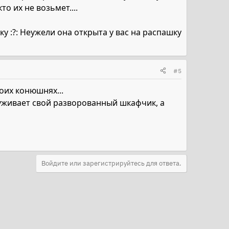
то их не возьмет....
у :?: Неужели она открыта у вас на распашку
#5
оих конюшнях...
руживает свой разворованный шкафчик, а
Войдите или зарегистрируйтесь для ответа.