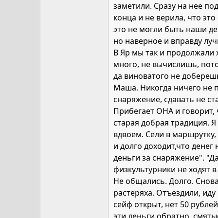
заметили. Сразу на нее под
конца и не верила, что это
это не могли быть наши де
но наверное и вправду луч
В Яр мы так и продолжали 
много, не вычислишь, пото
да виноватого не доберешь
Маша. Никогда ничего не п
снаряжение, сдавать не ст
Прибегает ОНА и говорит, 
старая добрая традиция. Я
вдвоем. Сели в маршрутку,
и долго доходит,что денег
деньги за снаряжение". "Д
физкультурники не ходят в 
Не общались. Долго. Снова
растеряха. Отъездили, иду 
сейф открыт, нет 50 рубле
эти деньги обратно, смятые