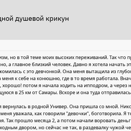
едной душевой крикун
оизм, но в той теме моих высоких переживаний. Так что 
но, а главное близкий человек. Давно я хотела начать эт
комилась с это девчонкой. Она меня вытащила из глубок
меня к себе на конюшню, где в то время работала. Внача
га, хорошо! потом я начала ходить на ипподром, а чере
юся в 25 км от Самары. Вскоре и она туда отправилась,
я вернулась в родной Универ. Она пришла со мной. Нико
 меня уважала, как говорили "девочки", боготворила. Я 
ря. Так прошло месяца 2, а потом начали воровать деньг
ходным двором, но сейчас не так, в раздевалку чужой че