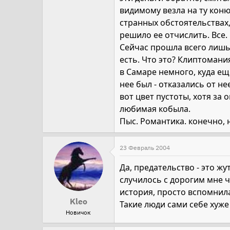
видимому везла на ту коню
странных обстоятельствах,
решило ее отчислить. Все.
Сейчас прошла всего лишь 
есть. Что это? Клиптомани
в Самаре немного, куда еще
нее был - отказались от не
вот цвет пустоты, хотя за 
любимая кобыла.
Пыс. Романтика. конечно, 
23 Февраль 2004
Да, предательство - это жу
случилось с дорогим мне ч
история, просто вспомнила 
Kleo
Такие люди сами себе хуже 
Новичок