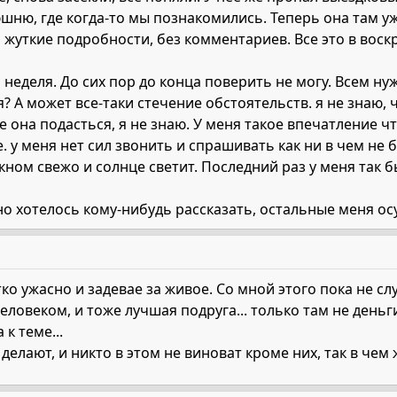
шню, где когда-то мы познакомились. Теперь она там уж
 жуткие подробности, без комментариев. Все это в вос
неделя. До сих пор до конца поверить не могу. Всем нуж
я? А может все-таки стечение обстоятельств. я не знаю, 
 она подасться, я не знаю. У меня такое впечатление что
е. у меня нет сил звонить и спрашивать как ни в чем не б
окном свежо и солнце светит. Последний раз у меня так 
но хотелось кому-нибудь рассказать, остальные меня ос
тко ужасно и задевае за живое. Со мной этого пока не слу
еловеком, и тоже лучшая подруга... только там не деньг
к теме...
делают, и никто в этом не виноват кроме них, так в чем 