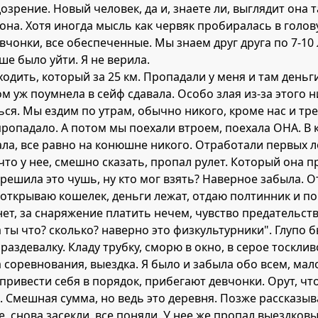
озрение. Новый человек, да и, знаете ли, выглядит она т
 она. Хотя иногда мысль как червяк пробиралась в голову
вчонки, все обеспеченные. Мы знаем друг друга по 7-10 
ше было уйти. Я не верила.
ходить, который за 25 км. Пропадали у меня и там день
м уж поумнела в сейф сдавала. Особо злая из-за этого ни
ся. Мы ездим по утрам, обычно никого, кроме нас и тре
ропадало. А потом мы поехали втроем, поехала ОНА. В к
ала, все равно на конюшне никого. Отработали первых 
что у нее, смешно сказать, пропал рулет. Который она п
 решила это чушь, ну кто мог взять? Наверное забыла. 
 открываю кошелек, деньги лежат, отдаю полтинник и п
 нет, за снаряжение платить нечем, чувство предательст
а ты что? сколько? наверно это физкультурники". Глупо 
раздевалку. Кладу трубку, сморю в окно, в серое тоскли
 соревнования, выездка. Я было и забыла обо всем, мал
привести себя в порядок, прибегают девчонки. Орут, что
й. Смешная сумма, но ведь это деревня. Позже рассказыв
, снова засекли, все поняли. У нее же пропал выездковы