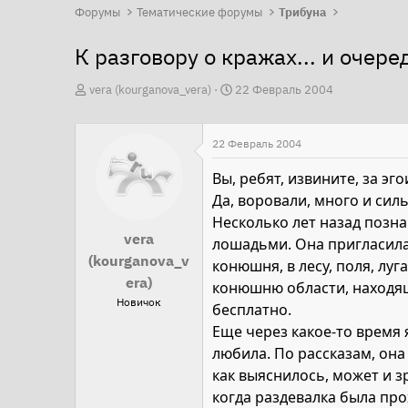
Форумы
Тематические форумы
Трибуна
К разговору о кражах... и очер
А
Д
vera (kourganova_vera)
22 Февраль 2004
в
а
т
т
22 Февраль 2004
о
а
р
Вы, ребят, извините, за эг
н
т
Да, воровали, много и силь
а
е
Несколько лет назад позна
ч
vera
м
лошадьми. Она пригласила 
а
(kourganova_v
ы
конюшня, в лесу, поля, лу
л
era)
конюшню области, находящу
а
Новичок
бесплатно.
Еще через какое-то время 
любила. По рассказам, она
как выяснилось, может и з
когда раздевалка была про