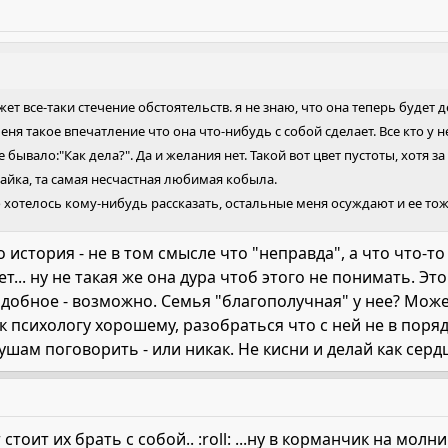
ет все-таки стечение обстоятельств. я не знаю, что она теперь будет 
меня такое впечатление что она что-нибудь с собой сделает. Все кто у н
 бывало:"Как дела?". Да и желания нет. Такой вот цвет пустоты, хотя з
Майка, та самая несчастная любимая кобыла.
о хотелось кому-нибудь рассказать, остальные меня осуждают и ее тож
 история - не в том смысле что "неправда", а что что-то 
... ну не такая же она дура чтоб этого не понимать. Это
добное - возможно. Семья "благополучная" у нее? Может
к психологу хорошему, разобраться что с ней не в порядк
душам поговорить - или никак. Не кисни и делай как серд
стоит их брать с собой.. :roll: ...ну в корманчик на мол