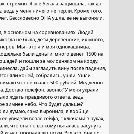
ак, стремно. Я все бегала защищала, так до
, ведь у меня ничего не перли. Кроме того,
лет. Бессловесно ОНА ушла, ее не выгоняли,
ги, в основном на соревнованиях. Людей
когда не была, дети деревенские, их много,
неров. Мы - это я и моя однокашница,
ошельке были деньги, много денег, 1500 на
лошадей и пошли за молодняком на корду.
ринесла, дабы загладить вину после падения,
Отгоняли коней, собрались, ушли. Ушли
онимаю что не хваает 500 рублей. Медленно
ва. Достаю телефон, звоню:"У меня украли
было ждать правдивого ответа, ведь
вое зимнее небо. Что будет дальше?
о ли думаю, сама выронила, я вообще
 ее увидели возле сейфа, с ключами в руках,
али, что она по всякому пыталась засунуть
й хлыст, пропадали щетки. Все это, она по