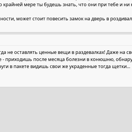
По крайней мере ты будешь знать, что они при тебе и ни к
ности, может стоит повесить замок на дверь в роздивалк
да не оставлять ценные вещи в раздевалках! Даже на св
кое - приходишь после месяца болезни в конюшню, обна
руги в пакете видишь свои же украденные тогда щетки...
та