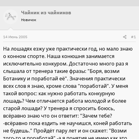
т
т
Чайник из чайников
о
а
Новичок
р
н
т
а
14 Июнь 2005
е
ч
#1
м
а
На лошадях езжу уже практически год, но мало знаю
ы
л
о конном спорте. Наша конюшня занимается
а
исключительно конкуром. Достаточно много раз я
слышала от тренера такие фразы: "Боря, возми
Ботанику и поработай её". Значения практически
всех слов я знаю, кроме слова "поработай". У меня
такой вопрос: как нужно работать конкурную
лошадь? Чем отличается работа молодой и более
старой лошади? У тренера я спросить боюсь,
всёравно знаю что он ответит: "Зачем тебе?
-всёравно пока ездить не научишся, коней работать
не будешь." Пройдёт пару лет и он скажет: "Возми
того-то и поработай" -а я понятия не имею как это