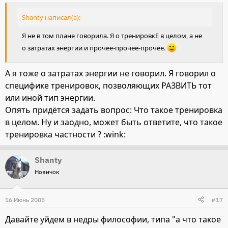
выступления (а оно поболе времени прохождения
конкурного маршрута) поддерживать необходимый
Shanty написал(а):
импульс.
Я не в том плане говорила. Я о тренировкЕ в целом, а не
И "разработка" этих видов энергии достигается разными
о затратах энергии и прочее-прочее-прочее.
для лошадей специальными тренировками.
А я тоже о затратах энергии не говорил. Я говорил о
специфике тренировок, позволяющих РАЗВИТЬ тот
или иной тип энергии.
Опять придётся задать вопрос: Что такое тренировка
в целом. Ну и заодно, может быть ответите, что такое
тренировка частности ? :wink:
Shanty
Новичок
16 Июнь 2005
#17
Давайте уйдем в недры философии, типа "а что такое