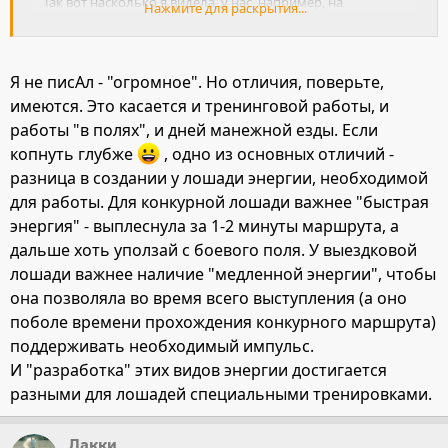
Так вот насколько я видела, у нас, например, на
Нажмите для раскрытия...
конюшне, а также, за границей. Особым тренировка
конкурной лошади не отличается. Разве что-она
прыгает. И прыгает больше, чем другие. В дни,
Я не писАл - "огромное". Но отличия, поверьте,
спциально отведенные для этого.
имеются. Это касается и тренинговой работы, и
работы "в полях", и дней манежной езды. Если
копнуть глубже
, одно из основных отличий -
разница в создании у лошади энергии, необходимой
для работы. Для конкурной лошади важнее "быстрая
энергия" - выплеснула за 1-2 минуты маршрута, а
дальше хоть уползай с боевого поля. У выездковой
лошади важнее наличие "медленной энергии", чтобы
она позволяла во время всего выступления (а оно
поболе времени прохождения конкурного маршрута)
поддерживать необходимый импульс.
И "разработка" этих видов энергии достигается
разными для лошадей специальными тренировками.
Лакки