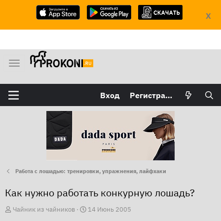
X
М
е
н
Вход
Регистрация
ю
Работа с лошадью: тренировки, упражнения, лайфхаки
Как нужно работать конкурную лошадь?
А
Д
Чайник из чайников
14 Июнь 2005
в
а