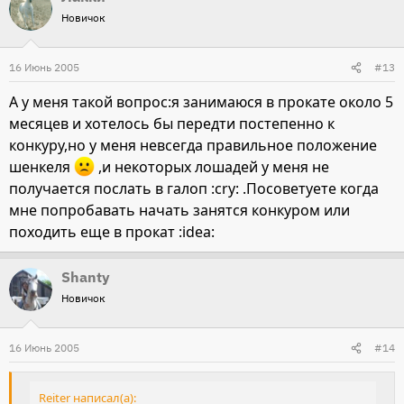
Новичок
16 Июнь 2005
#13
А у меня такой вопрос:я занимаюся в прокате около 5
месяцев и хотелось бы передти постепенно к
конкуру,но у меня невсегда правильное положение
шенкеля
,и некоторых лошадей у меня не
получается послать в галоп :cry: .Посоветуете когда
мне попробавать начать занятся конкуром или
походить еще в прокат :idea:
Shanty
Новичок
16 Июнь 2005
#14
Reiter написал(а):