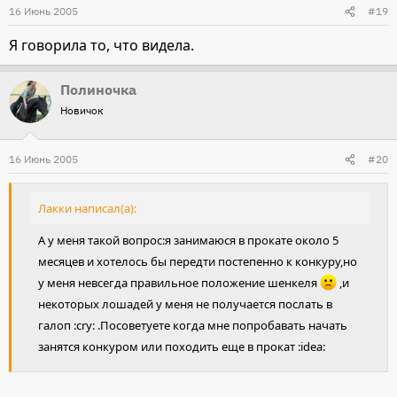
16 Июнь 2005
#19
Я говорила то, что видела.
Полиночка
Новичок
16 Июнь 2005
#20
Лакки написал(а):
А у меня такой вопрос:я занимаюся в прокате около 5
месяцев и хотелось бы передти постепенно к конкуру,но
у меня невсегда правильное положение шенкеля
,и
некоторых лошадей у меня не получается послать в
галоп :cry: .Посоветуете когда мне попробавать начать
занятся конкуром или походить еще в прокат :idea: