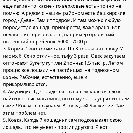
еще какие - то; какие - то верховые есть - точно не
помню. А рядом с нашим районом есть башкирские
город - Дуван. Там ипподром. И там можно любую
породистую лошадь приобрести, даже араба. Вот
недавно интересовалась, например орловский
нынешний жеребенок: 6000 - 7000 р.
3. Корма. Сено косим сами. По 3 тонны на голову. У
нас их 6. Сено отличное, тьфу 3 раза. Овес закупаем
оптом: вот Букету купили 2 тонны: 1,5 тыс. р. Летом
проще: все лошади на пастбищах, на подножном
корму. Рабочие, естественно, еще и
прикармливаются.
4. Амуниция. Где придется... в нашем крае оч сложно
найти конные магазины, поэтому часть упряжи шьем
сами ! Кое что покупаем. В соседней Башкирии. Там с
этим проблем нет.
5. Ковка. Каждый лошадник сам подковывает свою
лошадь. Кто не умеет - просит другого. Я вот,