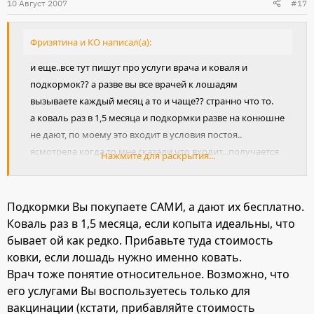
10 Август 2007
#17
Фризятина и КО написал(а):
и еще..все тут пишут про услуги врача и коваля и
подкормок?? а разве вы все врачей к лошадям
вызываете каждый месяц а то и чаще?? странно что то.
а коваль раз в 1,5 месяца и подкормки разве на конюшне
не дают, по моему это входит в условия постоя..
ясмотрела когда то мне сказали что входит...получается
Нажмите для раскрытия...
в месяц траттся только за постой + берейтор ( если надо)
и коваль. Кстати, ковль нужен строго раз в плтора
месяца? по моему у каждой лошади все
Подкормки Вы покупаете САМИ, а дают их бесплатно.
индивидуально...
Коваль раз в 1,5 месяца, если копыта идеальны, что
бывает ой как редко. Прибавьте туда стоимость
ковки, если лошадь нужно именно ковать.
Врач тоже понятие относительное. Возможно, что
его услугами Вы воспользуетесь только для
вакцинации (кстати, прибавляйте стоимость