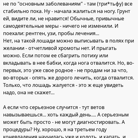
не по "основным заболеваниям" - там (три*тьфу) все
стабильно пока. Ну - начала жалиться на ногу. Грунт
ей, видите ли, не нравится! Обычные, привычные
самодеятельные меры - ничего не изменили. И
поехали: рентген, узи, пробы лечения...
Нет, на такой лошади можно выписывать в полях при
желании - отчетливой хромоты нет. И прыгать
можно. Если потом ее сбагрить потиху или
вкладывать в нее бабки, когда нога отвалится. Но, во-
первых, это уже свое родное - не продам ни за что,
во-вторых - опять же дорого лечить, когда отвалится.
Только, что лошадь жалуется - это ж еще увидеть
надо, она не скажет...
А если что серьезное случится - тут ветов
навызываешься... хоть каждый день.... А серьезным
может быть просто - не могут диагностировать. А
процедуры? Ну, хорошо, я на третьем году
коневладения научилась уже и колоть, и капать, и