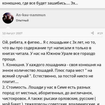
конюшню, где все будет зашибись.... Эх...
An-ksu-nammun
Опытный
10 Август 2007
#19
Ой, ребята, я фигею... Я с лошадьми с 3х лет, но то,
что вы про содержание тут написали я только в
книгах читала. У нас на Южном Урале все гораздо
проще.
1. Конюшня. У каждого лошадника - своя конюшня на
энное количество лошадей. Плюс пара мест " на
всякий случай ". Естественно, за постой никто не
платит....
2. Стоимость. Лошади у нас в Симе есть разных
пород: от местных, аборигенных, до англичанок,
чистокровок. А также: рысаки орловские, русские (
мой Букет ), тяжеловозы советские, владимирские, и