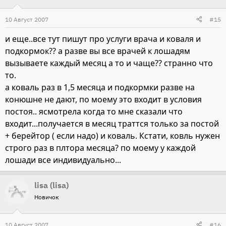
10 Август 2007
#15
и еще..все тут пишут про услуги врача и коваля и
подкормок?? а разве вы все врачей к лошадям
вызываете каждый месяц а то и чаще?? странно что
то.
а коваль раз в 1,5 месяца и подкормки разве на
конюшне не дают, по моему это входит в условия
постоя.. ясмотрела когда то мне сказали что
входит...получается в месяц траттся только за постой
+ берейтор ( если надо) и коваль. Кстати, ковль нужен
строго раз в плтора месяца? по моему у каждой
лошади все индивидуально...
lisa (lisa)
Новичок
10 Август 2007
#16