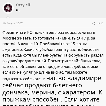
Ozzy.elf
Pro
10 Август 2007
#11
Фризятина и КО поиск и еще раз поиск. если вы в
Москве живете, то готовьте как мин. тысяч 7 р. за
постой. А лучше 10. Прибавляйте от 15 т.р. на
амуницию. Какие клубы/конюшни у вас поблизости
есть? Куда хотя бы планируете? На форуме сть раздел
о купле/продаже коней. Посмотрите сайт Эквихелпа,
там есть объявления о продаже лошадей, которые
если их не купят, уйдут на вискас, там можете
нас во владимире
подыскать себе коня.
У
сейчас продают 6-летнего
дончака, мерина, с харатером. К
прыжкам способен. Если хотите