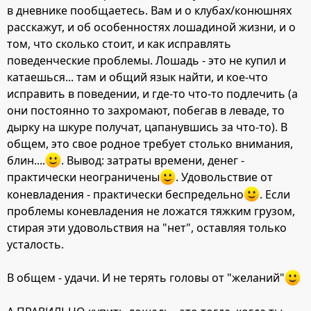
в дневнике пообщаетесь. Вам и о клубах/конюшнях
расскажут, и об особенностях лошадиной жизни, и о
том, что сколько стоит, и как исправлять
поведенческие проблемы. Лошадь - это не купил и
катаешься... там и общий язык найти, и кое-что
исправить в поведении, и где-то что-то подлечить (а
они постоянно то захромают, побегав в леваде, то
дырку на шкуре получат, цапанувшись за что-то). В
общем, это свое родное требует столько внимания,
блин....
. Вывод: затраты времени, денег -
практически неограничены
. Удовольствие от
коневладения - практически беспредельно
. Если
проблемы коневладения не ложатся тяжким грузом,
стирая эти удовольствия на "нет", оставляя только
усталость.
В общем - удачи. И не терять головы от "желаний"