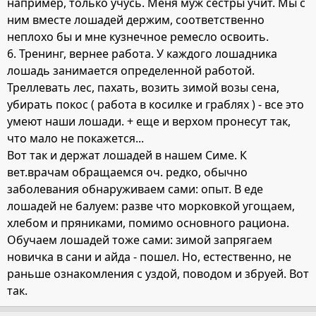
например, только учусь. Меня муж сестры учит. Мы с
ним вместе лошадей держим, соответственно
неплохо бы и мне кузнечное ремесло освоить.
6. Тренинг, вернее работа. У каждого лошадника
лошадь занимается определенной работой.
Треллевать лес, пахать, возить зимой возы сена,
убирать покос ( работа в косилке и граблях ) - все это
умеют наши лошади. + еще и верхом пронесут так,
что мало не покажется...
Вот так и держат лошадей в нашем Симе. К
вет.врачам обращаемся оч. редко, обычно
заболевания обнаруживаем сами: опыт. В еде
лошадей не балуем: разве что морковкой угощаем,
хлебом и пряниками, помимо основного рациона.
Обучаем лошадей тоже сами: зимой запрягаем
новичка в сани и айда - пошел. Но, естественно, не
раньше ознакомления с уздой, поводом и збруей. Вот
так.