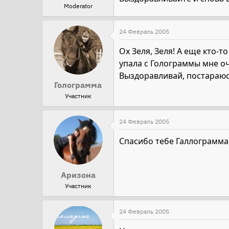
Moderator
24 Февраль 2005
Ох Зеля, Зеля! А еще кто-т
упала с Голограммы мне о
Выздоравливай, постараюсь
Голограмма
Участник
24 Февраль 2005
Спасибо тебе Галлограмма.
Аризона
Участник
24 Февраль 2005