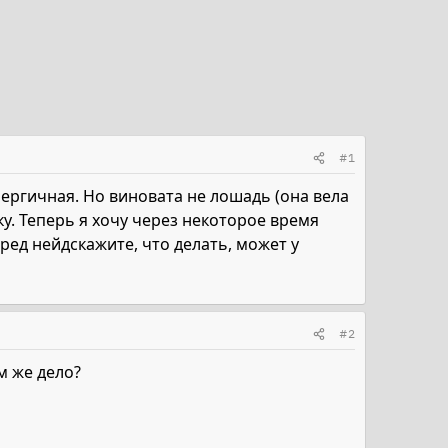
#1
нергичная. Но виновата не лошадь (она вела
уку. Теперь я хочу через некоторое время
еред нейдскажите, что делать, может у
#2
м же дело?