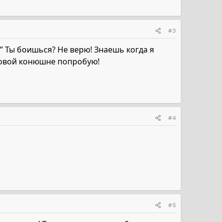
#3
!” Ты боишься? Не верю! Знаешь когда я
 новой конюшне попробую!
#4
#5