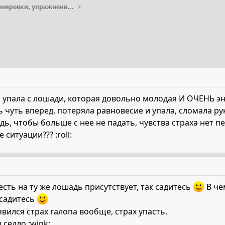
Работа с лошадью: тренировки, упражнения, лайфхаки
 я упала с лошади, которая довольно молодая И ОЧЕНЬ э
ась чуть вперед, потеряла равновесие и упала, сломала р
дь, чтобы больше с нее не падать, чувства страха нет п
ситуации??? :roll:
есть на ту же лошадь присутствует, так садитесь
В че
е садитесь
явился страх галопа вообще, страх упасть.
 седло :wink: