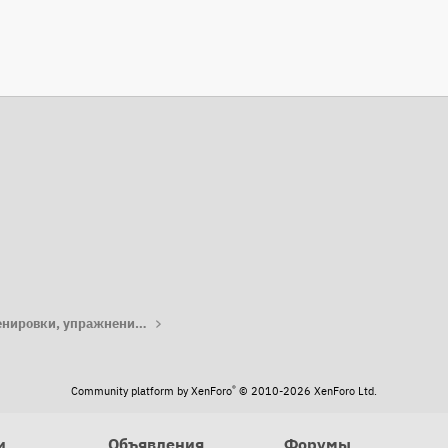
та
Работа с лошадью: тренировки, упражнения, лайфхаки
®
Community platform by XenForo
© 2010-2026 XenForo Ltd.
и
Объявления
Форумы