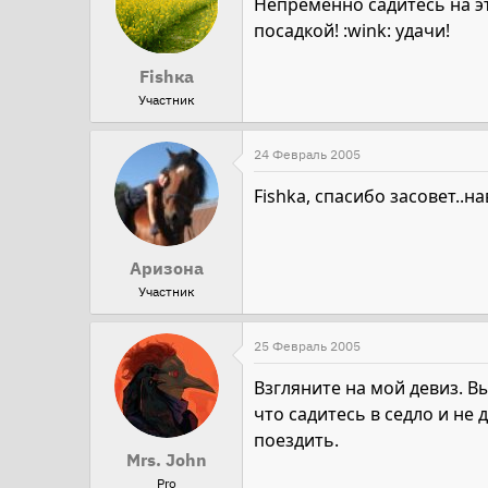
Непременно садитесь на эт
посадкой! :wink: удачи!
Fishка
Участник
24 Февраль 2005
Fishka, спасибо засовет..на
Аризона
Участник
25 Февраль 2005
Взгляните на мой девиз. Вы
что садитесь в седло и не 
поездить.
Mrs. John
Pro