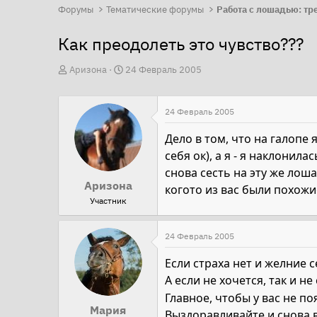
Форумы
Тематические форумы
Как преодолеть это чувство???
А
Д
Аризона
24 Февраль 2005
в
а
т
т
24 Февраль 2005
о
а
р
н
Дело в том, что на галопе
т
а
себя ок), а я - я наклонил
е
ч
снова сесть на эту же лоша
Аризона
м
а
когото из вас были похожие 
Участник
ы
л
а
24 Февраль 2005
Если страха нет и желние с
А если не хочется, так и н
Главное, чтобы у вас не по
Мария
Выздоравливайте и снова в