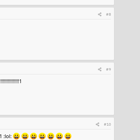
#8
#9
!!!!!!!!!1
#10
 :lol: