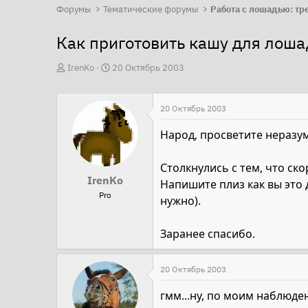
Форумы
Тематические форумы
Как приготовить кашу для лоша
А
Д
IrenKo
20 Октябрь 2003
в
а
т
т
20 Октябрь 2003
о
а
р
н
Народ, просветите неразум
т
а
е
ч
Столкнулись с тем, что ско
IrenKo
м
а
Напишите плиз как вы это 
Pro
ы
л
нужно).
а
Заранее спасибо.
20 Октябрь 2003
гмм...ну, по моим наблюде