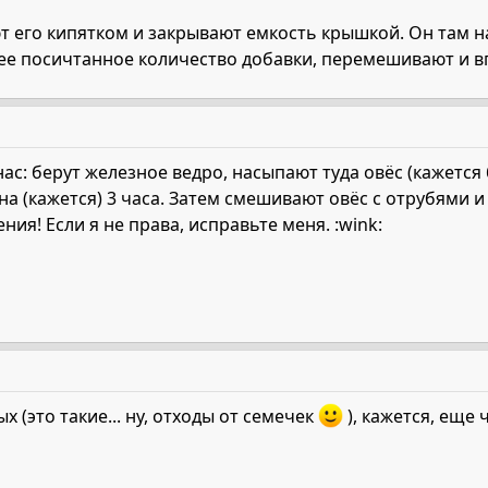
т его кипятком и закрывают емкость крышкой. Он там на
е посичтанное количество добавки, перемешивают и впер
у нас: берут железное ведро, насыпают туда овёс (кажет
 на (кажется) 3 часа. Затем смешивают овёс с отрубями 
ия! Если я не права, исправьте меня. :wink:
х (это такие... ну, отходы от семечек
), кажется, еще 