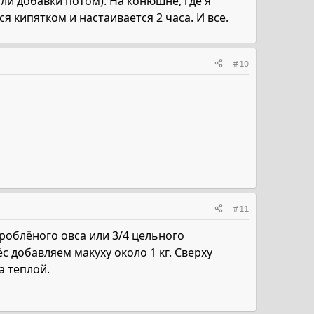
или добавки потом). На конюшне, где я
ся кипятком и настаивается 2 часа. И все.
#10
#11
дроблёного овса или 3/4 цельного
с добавляем макуху около 1 кг. Сверху
а теплой.