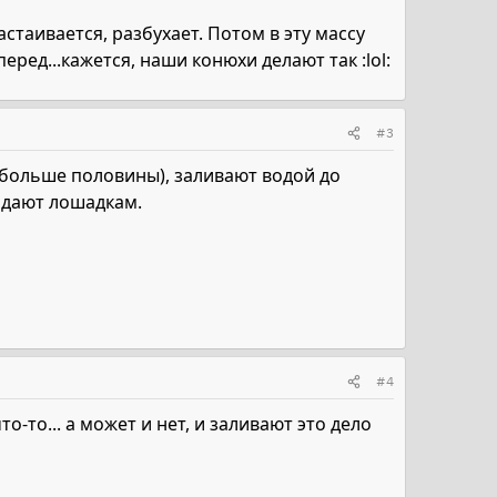
стаивается, разбухает. Потом в эту массу
ед...кажется, наши конюхи делают так :lol:
#3
ся больше половины), заливают водой до
и дают лошадкам.
#4
что-то... а может и нет, и заливают это дело