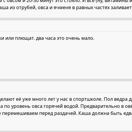
с овсом и 20-30 минут это стояло. И все (ну, витамины 
каша из отрубей, овса и ячменя в равных частях заливает
и или плющат. два часа это очень мало.
делают её уже много лет у нас в спортшколе. Пол ведра 
ра по уровень овса горячей водой. Предварительно в овё
се перемешиваем перед раздачей. Каша должна быть едв