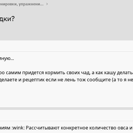
Работа с лошадью: тренировки, упражнения, лайфхаки
дки?
ную...
ро самим придется кормить своих чад, а как кашу делать
делаете и рецептик если не лень тож сообщите (а то я н
ниям :wink: Рассчитывают конкретное количество овса и