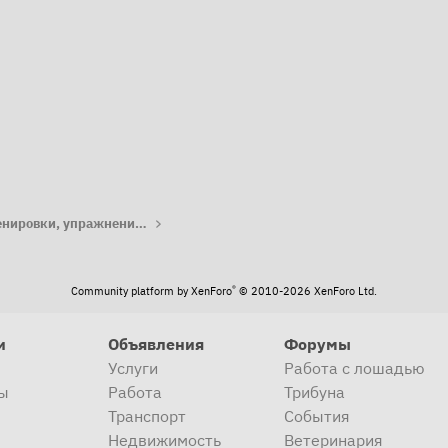
та
Работа с лошадью: тренировки, упражнения, лайфхаки
®
Community platform by XenForo
© 2010-2026 XenForo Ltd.
и
Объявления
Форумы
Услуги
Работа с лошадью
ы
Работа
Трибуна
Транспорт
События
Недвижимость
Ветеринария