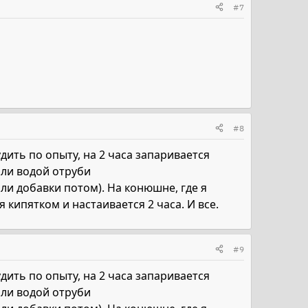
#7
#8
удить по опыту, на 2 часа запаривается
али водой отруби
или добавки потом). На конюшне, где я
я кипятком и настаивается 2 часа. И все.
#9
удить по опыту, на 2 часа запаривается
али водой отруби