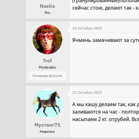
(гранулированные)пополам 
Nastia
сейчас стою, делают так - 
Pro
24 Октябрь 2003
Ячмень замачивают за сутк
Trof
Moderator
Команда форума
31 Октябрь 2003
А мы кашу делаем так, как 
заливаются на час - полто
насыпаем 2 кг. отрубей. В
Мустанг71
Новичок