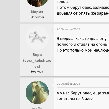
голов.
Потом берут овес, заливаю
Мария
добавляют опять же заране
Moderator
20 Октябрь 2003
Я видела, как это делают 
полного и ставят на огонь
Но это только мои наблюден
Вера
(vera_koksharo
va)
Новичок
20 Октябрь 2003
А у нас берут овес, еще жмы
кипятком на 3 часа.