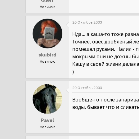
Фэйт
Новичок
20 Октябрь 2003
Нда... а каша-то тоже разн
Точнее, овес дробленый ле
помешал руками. Налил - п
skubird
мокрыми они не дожны быть
Новичок
Кашу в своей жизни делала 
)
20 Октябрь 2003
Вообще-то после запариван
воды, бывает что и сливать
Pavel
Новичок