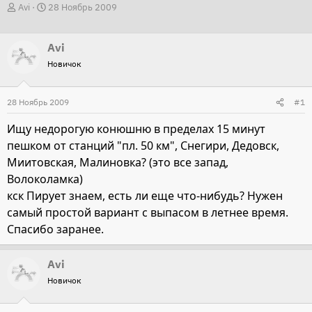
А
Д
Avi
28 Ноябрь 2009
в
а
т
т
Avi
о
а
Новичок
р
н
т
а
28 Ноябрь 2009
#1
е
ч
м
а
Ищу недорогую конюшню в пределах 15 минут
ы
л
пешком от станций "пл. 50 км", Снегири, Дедовск,
а
Миитовская, Малиновка? (это все запад,
Волоколамка)
кск Пирует знаем, есть ли еще что-нибудь? Нужен
самый простой вариант с выпасом в летнее время.
Спасибо заранее.
Avi
Новичок