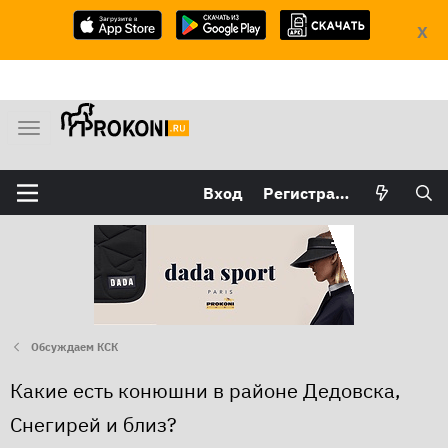
X
М
е
н
Вход
Регистрация
ю
Обсуждаем КСК
Какие есть конюшни в районе Дедовска,
Снегирей и близ?