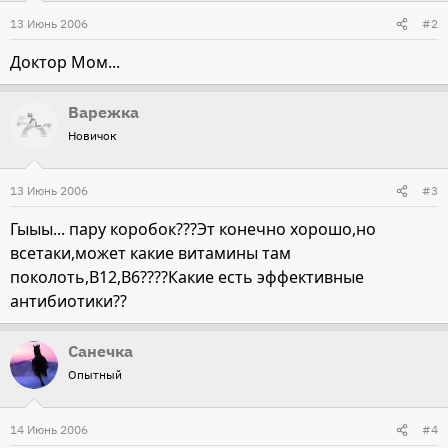
13 Июнь 2006
#2
Доктор Мом...
Варежка
Новичок
13 Июнь 2006
#3
Гыыы... пару коробок???Эт конечно хорошо,но
всетаки,может какие витамины там
поколоть,В12,В6????Какие есть эффективные
антибиотики??
Санечка
Опытный
14 Июнь 2006
#4