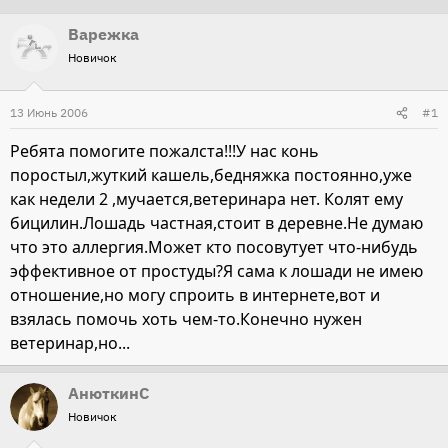
т
т
Варежка
о
а
Новичок
р
н
т
а
13 Июнь 2006
#1
е
ч
м
а
Ребята помогите пожалста!!!У нас конь
ы
л
поростыл,жуткий кашель,бедняжка постоянно,уже
а
как недели 2 ,мучается,ветеринара нет. Колят ему
бицилин.Лошадь частная,стоит в деревне.Не думаю
что это аллергия.Может кто посовутует что-нибудь
эффективное от простуды?Я сама к лошади не имею
отношение,но могу спроить в интернете,вот и
взялась помочь хоть чем-то.Конечно нужен
ветеринар,но...
АнюткинС
Новичок