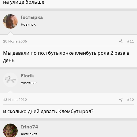
на улице больше.
Гостырка
Новичок
28 Июль 2006
#11
Мы давали по пол бутылочке кленбутырола 2 раза в
день
Florik
Участник
13 Июнь 2012
#12
и сколько дней давать Клембутырол?
Irina74
Активист