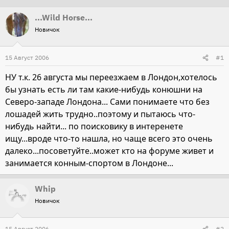
т
т
...Wild Horse...
о
а
Новичок
р
н
т
а
15 Август 2006
#1
е
ч
м
а
НУ т.к. 26 августа мы переезжаем в Лондон,хотелось
ы
л
бы узнать есть ли там какие-нибудь конюшни на
а
Северо-западе Лондона... Сами понимаете что без
лошадей жить трудно..поэтому и пытаюсь что-
нибудь найти... по поисковику в интеренете
ищу...вроде что-то нашла, но чаще всего это очень
далеко...посоветуйте..может кто на форуме живет и
занимается конным-спортом в Лондоне...
Whip
Новичок
15 Август 2006
#2