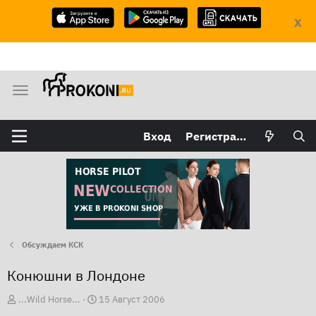
X
М
е
н
Вход
Регистрация
ю
Обсуждаем КСК
Конюшни в Лондоне
А
Д
...Wild Horse...
15 Август 2006
в
а