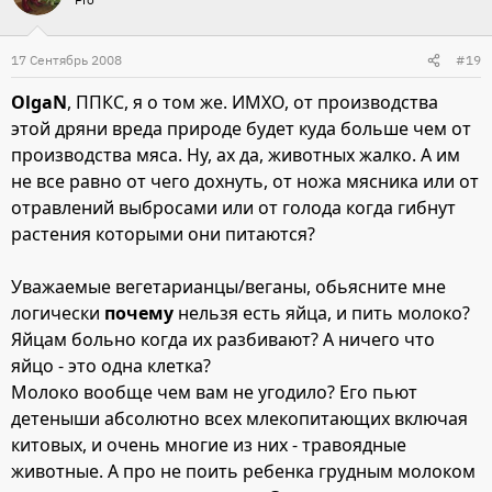
17 Сентябрь 2008
#19
OlgaN
, ППКС, я о том же. ИМХО, от производства
этой дряни вреда природе будет куда больше чем от
производства мяса. Ну, ах да, животных жалко. А им
не все равно от чего дохнуть, от ножа мясника или от
отравлений выбросами или от голода когда гибнут
растения которыми они питаются?
Уважаемые вегетарианцы/веганы, обьясните мне
логически
почему
нельзя есть яйца, и пить молоко?
Яйцам больно когда их разбивают? А ничего что
яйцо - это одна клетка?
Молоко вообще чем вам не угодило? Его пьют
детеныши абсолютно всех млекопитающих включая
китовых, и очень многие из них - травоядные
животные. А про не поить ребенка грудным молоком