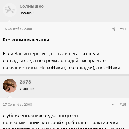
Солнышко
Новичок
16 Сентябрь 2008
#14
Re: коники-веганы
Если Вас интересует, есть ли веганы среди
лошадников, а не среди лошадей - исправьте
название темы. Не коНики (т.е.лошадки), а коННики!
2678
Участник
17 Сентябрь 2008
#15
я убежденная мясоедка :mrgreen:
но в коммпании, которой я работаю - практически