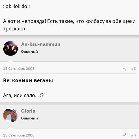
:lol: :lol: :lol:
А вот и неправда! Есть такие, что колбасу за обе щеки
трескают.
An-ksu-nammun
Опытный
15 Сентябрь 2008
#3
Re: коники-веганы
Ага, или сало... :?
Gloria
Опытный
15 Сентябрь 2008
#4