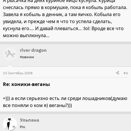
А рысачка на днях куриное яйцо куснула. Курица
снеслась прямо в кормушке, пока я кобыль работала.
Завела я кобыль в денник, а там яичко. Кобыла его
увидела, и прежде чем я что то успела сделать,
куснула его.... И давай плеваться... :lol: Вроде все что
можно выплюнула...
river dragon
Новичок
15 Сентябрь 2008
#6
Re: коники-веганы
=))) а если серьезно есть ли среди лошадников(думаю
все поняли о ком я) веганы?)))
Ульпана
Pro