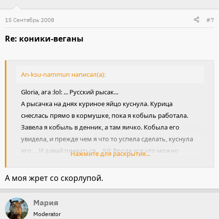
15 Сентябрь 2008
#7
Re: коники-веганы
An-ksu-nammun написал(а):
Gloria, ага :lol: ... Русский рысак...
А рысачка на днях куриное яйцо куснула. Курица
снеслась прямо в кормушке, пока я кобыль работала.
Завела я кобыль в денник, а там яичко. Кобыла его
увидела, и прежде чем я что то успела сделать, куснула
его.... И давай плеваться... :lol: Вроде все что можно
Нажмите для раскрытия...
выплюнула...
А моя жрет со скорлупой.
Мария
Moderator