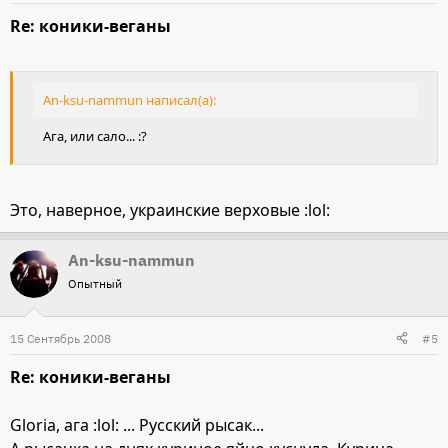
Re: коники-веганы
An-ksu-nammun написал(а):
Ага, или сало... :?
Это, наверное, украинские верховые :lol:
An-ksu-nammun
Опытный
15 Сентябрь 2008
#5
Re: коники-веганы
Gloria, ага :lol: ... Русский рысак...