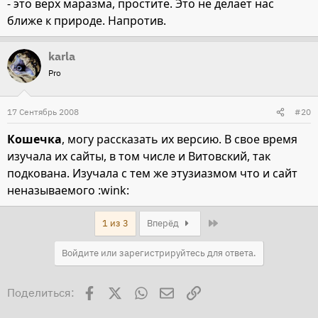
- это верх маразма, простите. Это не делает нас
ближе к природе. Напротив.
karla
Pro
17 Сентябрь 2008
#20
Кошечка
, могу рассказать их версию. В свое время
изучала их сайты, в том числе и Витовский, так
подкована. Изучала с тем же этузиазмом что и сайт
неназываемого :wink:
Last
1 из 3
Вперёд
Войдите или зарегистрируйтесь для ответа.
Facebook
X
WhatsApp
Электронная почта
Ссылка
Поделиться: