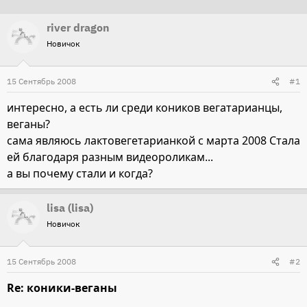
т
т
river dragon
о
а
Новичок
р
н
т
а
15 Сентябрь 2008
е
ч
#1
м
а
интересно, а есть ли среди коников вегатарианцы,
ы
л
веганы?
а
сама являюсь лактовегетарианкой с марта 2008 Стала
ей благодаря разным видеороликам...
а вы почему стали и когда?
lisa (lisa)
Новичок
15 Сентябрь 2008
#2
Re: коники-веганы