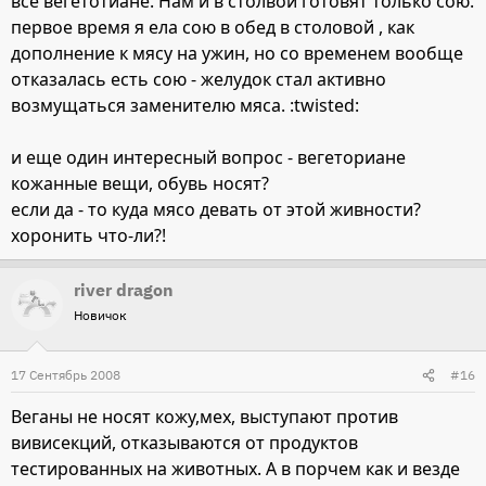
все вегетотиане. Нам и в столвой готовят только сою.
первое время я ела сою в обед в столовой , как
дополнение к мясу на ужин, но со временем вообще
отказалась есть сою - желудок стал активно
возмущаться заменителю мяса. :twisted:
и еще один интересный вопрос - вегеториане
кожанные вещи, обувь носят?
если да - то куда мясо девать от этой живности?
хоронить что-ли?!
river dragon
Новичок
17 Сентябрь 2008
#16
Веганы не носят кожу,мех, выступают против
вивисекций, отказываются от продуктов
тестированных на животных. А в порчем как и везде