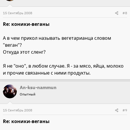
15 Сентябрь 2008
#8
Re: коники-веганы
А в чем прикол называть вегетарианца словом
"веган"?
Откуда этот сленг?
Я не "оно", в любом случае. Я - за мясо, яйца, молоко
и прочие связанные с ними продукты.
An-ksu-nammun
Опытный
15 Сентябрь 2008
#9
Re: коники-веганы