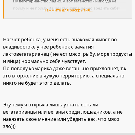
Ну вегетарианство ладно. А вот веганство - никогда не
пойму и не приму. Зачем так извращенно вредить себе?
Нажмите для раскрытия...
и во имя чего главное? Нет, могу понять мясо есть -
животных жалко, но молочные продукты и яйца чем не
угодили? А креветок тоже жалко? А комарик на руку сел -
его как, прихлопнем или пусть маленький, они ведь
Насчет ребенка, у меня есть знакомая живет во
тоже кушать хотят бедненькие?
владивостоке у неё ребенок с зачатия
лактовегатарианец ( не ест мясо, рыбу, морепродукты
и яйца) нормально себя чувствует.
Про ребенка - просто ппц! Как ребенок сможет выжить и
По поводу комарика даже веган...но прихлопнет, т.к.
вырасти так вообще?
это вторжение в чужую территорию, а специально
никто не будет этого делать.
Эту тему я открыла лишь узнать есть ли
вегатарианцы или веганы среди лошадников, а не
навязать свое мнение или убедить вас, что мясо
зло)))