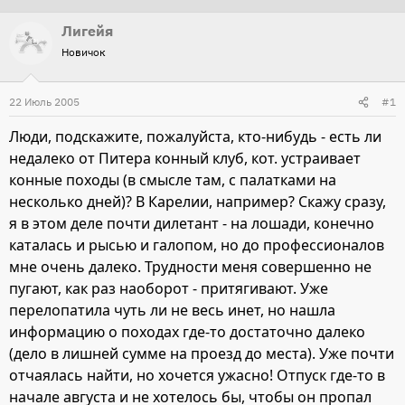
т
т
Лигейя
о
а
Новичок
р
н
т
а
22 Июль 2005
#1
е
ч
м
а
Люди, подскажите, пожалуйста, кто-нибудь - есть ли
ы
л
недалеко от Питера конный клуб, кот. устраивает
а
конные походы (в смысле там, с палатками на
несколько дней)? В Карелии, например? Скажу сразу,
я в этом деле почти дилетант - на лошади, конечно
каталась и рысью и галопом, но до профессионалов
мне очень далеко. Трудности меня совершенно не
пугают, как раз наоборот - притягивают. Уже
перелопатила чуть ли не весь инет, но нашла
информацию о походах где-то достаточно далеко
(дело в лишней сумме на проезд до места). Уже почти
отчаялась найти, но хочется ужасно! Отпуск где-то в
начале августа и не хотелось бы, чтобы он пропал