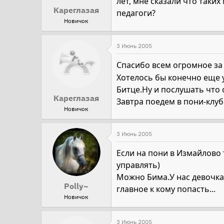
лет, мне сказали что таки
Кареглазая
педагоги?
Новичок
3 Июнь 2005
Спасибо всем огромное за
Хотелось бы конечно еще у
Битце.Ну и послушать что 
Кареглазая
Завтра поедем в пони-клуб
Новичок
3 Июнь 2005
Если на пони в Измайлово 
управлять)
Можно Бима.У нас девочка
Polly~
главное к кому попасть...
Новичок
3 Июнь 2005