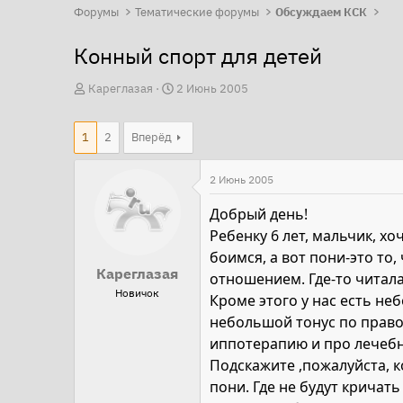
Форумы
Тематические форумы
Обсуждаем КСК
Конный спорт для детей
А
Д
Кареглазая
2 Июнь 2005
в
а
т
т
1
2
Вперёд
о
а
р
н
2 Июнь 2005
т
а
Добрый день!
е
ч
Ребенку 6 лет, мальчик, х
м
а
боимся, а вот пони-это то
ы
л
Кареглазая
отношением. Где-то читал
а
Новичок
Кроме этого у нас есть н
небольшой тонус по право
иппотерапию и про лечебное
Подскажите ,пожалуйста, 
пони. Где не будут кричат