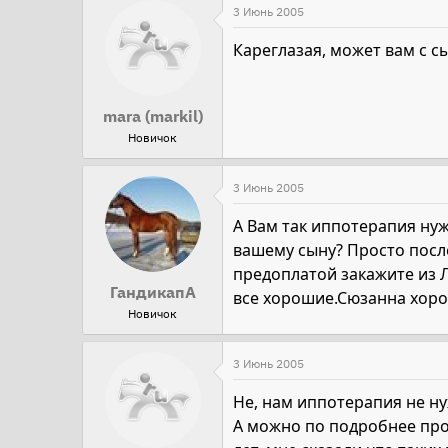
3 Июнь 2005
Кареглазая, может вам с 
mara (markil)
Новичок
3 Июнь 2005
А Вам так иппотерапия ну
вашему сыну? Просто посл
предоплатой закажите из Л
ГандикапА
все хорошие.Сюзанна хор
Новичок
3 Июнь 2005
Не, нам иппотерапия не ну
А можно по подробнее про