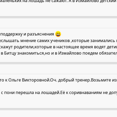
х маленьких на лошадь не сажают. А в Измайлово детски
 поддержку и разъяснения
слышать мнение самих учеников ,которые занимались ко
скажут родители,которые в настоящее время водят дети
 в Битцу знакомиться,но и в Измайлово поедем обязате
то к Ольге Викторовной.Оч. добрый тренер.Возьмите из
 с пони перешла на лошадей.Её к соривнаваниям не допу