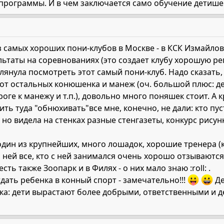
 программы. И в чем заключается само обучение детише
 самых хороших пони-клубов в Москве - в КСК Измайлов
таты на соревнованиях (это создает клубу хорошую реп
лянула посмотреть этот самый пони-клуб. Надо сказать
 от остальных конюшенка и манеж (оч. большой плюс: д
ге к манежу и т.п.), довольно много поняшек стоит. А к
ить туда "обнюхивать"все мне, конечно, не дали: кто пус
но видела на стенках разные стенгазеты, конкурс рисунка
 один из крупнейших, много лошадок, хорошие тренера (
 ней все, кто с ней занимался очень хорошо отзываются!
ть также Зоопарк и в Филях - о них мало знаю :roll: .
ать ребенка в конный спорт - замечательно!!!
Де
нка: дети вырастают более добрыми, ответственными и 