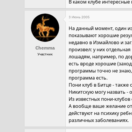
В каком клубе интересные
3 Июнь 2005
На данный момент, один из
показывают хорошие резуль
недавно в Измайлово и заг
Chemma
произвел: у них отдельная
Участник
лошадям, например, по доро
есть вроде хорошие (заход
программы точно не знаю, 
программа есть.
Пони клуб в Битце - также
Никитскую могу назвать - о
Из известных пони-клубов ес
А вообще ваше желание отд
действуют на психику реб
различных заболеваниях.