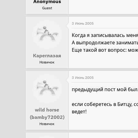
Anonymous
Guest
3 Июнь 2005
Когда я записывалась меня
А выпродолжаете занимать
Еще такой вот вопрос: мож
Кареглазая
Новичок
3 Июнь 2005
предыдущий пост мой был.
если соберетесь в Битцу, с
wild horse
ведет!
(bamby72002)
Новичок