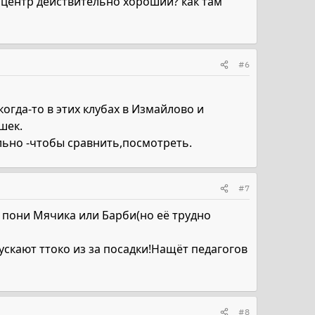
й центр действительно хороший? как там
#6
гда-то в этих клубах в Измайлово и
шек.
льно -чтобы сравнить,посмотреть.
#7
 пони Мячика или Барби(но её трудно
скают ттоко из за посадки!Нащёт педагогов
#8