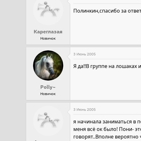
Полинкин,спасибо за ответ
Кареглазая
Новичок
3 Июнь 2005
Я да!!В группе на лошаках и
Polly~
Новичок
3 Июнь 2005
я начинала заниматься в п
меня всё ок было! Пони- э
говорят..Вполне вероятно 