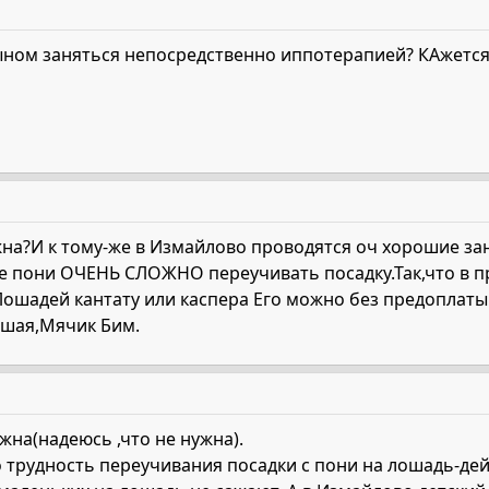
сыном заняться непосредственно иппотерапией? КАжется
жна?И к тому-же в Измайлово проводятся оч хорошие за
е пони ОЧЕНЬ СЛОЖНО переучивать посадку.Так,что в п
ошадей кантату или каспера Его можно без предоплаты.
ошая,Мячик Бим.
жна(надеюсь ,что не нужна).
 трудность переучивания посадки с пони на лошадь-дей