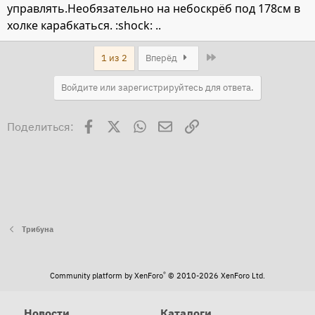
управлять.Необязательно на небоскрёб под 178см в
холке карабкаться. :shock: ..
Last
1 из 2
Вперёд
Войдите или зарегистрируйтесь для ответа.
Facebook
X
WhatsApp
Электронная почта
Ссылка
Поделиться:
Трибуна
®
Community platform by XenForo
© 2010-2026 XenForo Ltd.
Новости
Каталоги