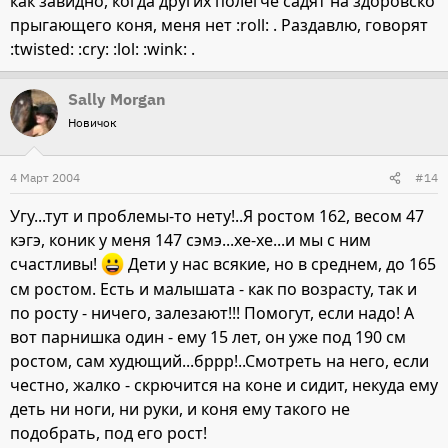
как завидно, когда других полегче садят на здоровско
прыгающего коня, меня нет :roll: . Раздавлю, говорят
:twisted: :cry: :lol: :wink: .
Sally Morgan
Новичок
4 Март 2004
#14
Угу...тут и проблемы-то нету!..Я ростом 162, весом 47
кэгэ, коник у меня 147 сэмэ...хе-хе...и мы с ним
счастливы!
Дети у нас всякие, но в среднем, до 165
см ростом. Есть и малышата - как по возрасту, так и
по росту - ничего, залезают!!! Помогут, если надо! А
вот парнишка один - ему 15 лет, он уже под 190 см
ростом, сам худющий...бррр!..Смотреть на него, если
честно, жалко - скрючится на коне и сидит, некуда ему
деть ни ноги, ни руки, и коня ему такого не
подобрать, под его рост!