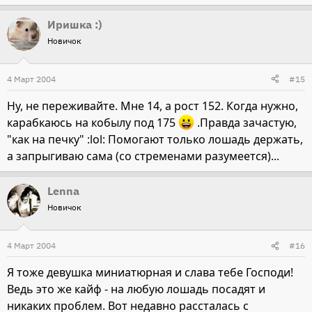
Иришка :)
Новичок
4 Март 2004
#15
Ну, не переживайте. Мне 14, а рост 152. Когда нужно,
карабкаюсь на кобылу под 175
.Правда зачастую,
"как на печку" :lol: Помогают только лошадь держать,
а запрыгиваю сама (со стременами разумеется)...
Lenna
Новичок
4 Март 2004
#16
Я тоже девушка миниатюрная и слава тебе Господи!
Ведь это же кайф - на любую лошадь посадят и
никаких проблем. Вот недавно рассталась с