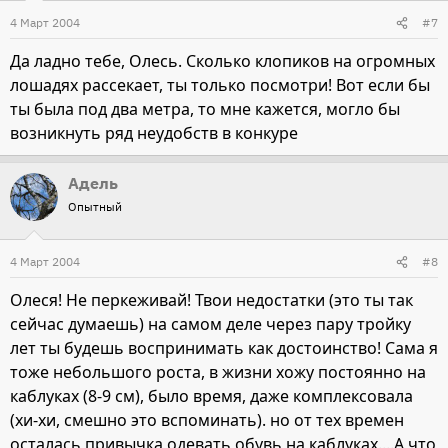
4 Март 2004
#7
Да ладно тебе, Олесь. Сколько клопиков на огромных
лошадях рассекает, ты только посмотри! Вот если бы
ты была под два метра, то мне кажется, могло бы
возникнуть ряд неудобств в конкуре
Адель
Опытный
4 Март 2004
#8
Олеся! Не перкеживай! Твои недостатки (это ты так
сейчас думаешь) на самом деле через пару тройку
лет ты будешь воспринимать как достоинство! Сама я
тоже небольшого роста, в жизни хожу постоянно на
каблуках (8-9 см), было время, даже комплексовала
(хи-хи, смешно это вспоминать). но от тех времен
осталась привычка одевать обувь на каблуках....А что