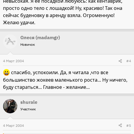
невысокая. Я ее посадкой любуюсь: как кентаврик,
просто одно тело с лошадкой! Ну, красиво! Так она
сейчас буденовку в аренду взяла. Огроменную!
Желаю удачи.
Олеся (madamgr)
Новичок
4 Март 2004
#4
спасибо, успокоили. Да, я читала ,что все
большинство жокеев маленького роста... Ну ничего,
буду стараться... Главное - желание...
shurale
Участник
4 Март 2004
#5