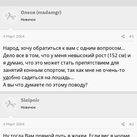
т
т
Олеся (madamgr)
о
а
Новичок
р
н
т
а
4 Март 2004
е
ч
#1
м
а
Народ, хочу обратиться к вам с одним вопросом...
ы
л
Дело все в том, что у меня невысокий рост (152 см) и
а
я думаю, что это может стать препятствием для
занятий конным спортом, так как мне не очень-то
удобно садиться на лошадь...
А вы что думаете по этому поводу?
Sleipnir
Новичок
4 Март 2004
#2
Ну тогда Вам прямой путь в жокеи. Если вес в норме.