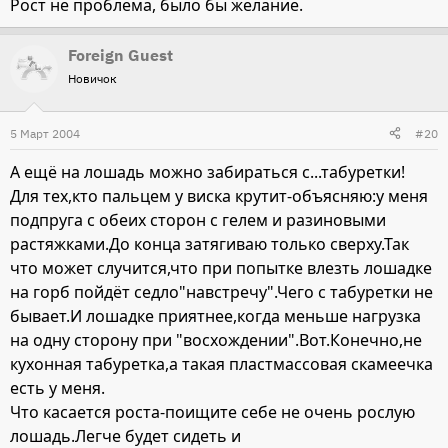
Рост не проблема, было бы желание.
Foreign Guest
Новичок
5 Март 2004
#20
А ещё на лошадь можно забираться с...табуретки!
Для тех,кто пальцем у виска крутит-объясняю:у меня
подпруга с обеих сторон с гелем и разиновыми
растяжками.До конца затягиваю только сверху.Так
что может случится,что при попытке влезть лошадке
на горб пойдёт седло"навстречу".Чего с табуретки не
бывает.И лошадке приятнее,когда меньше нагрузка
на одну сторону при "восхождении".Вот.Конечно,не
кухонная табуретка,а такая пластмассовая скамеечка
есть у меня.
Что касается роста-поищите себе не очень рослую
лошадь.Легче будет сидеть и