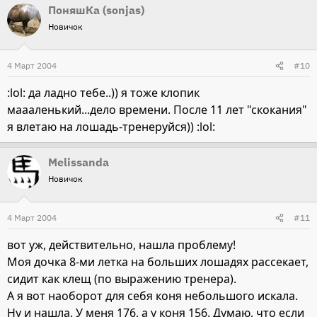
ПоняшКа (sonjas)
Новичок
4 Март 2004
#10
:lol: да ладно тебе..)) я тоже клопик
маааленький...дело времени. После 11 лет "скокания"
я влетаю на лошадь-тренеруйся)) :lol:
Melissanda
Новичок
4 Март 2004
#11
вот уж, действительно, нашла проблему!
Моя дочка 8-ми летка на больших лошадях рассекает,
сидит как клещ (по выражению тренера).
А я вот наоборот для себя коня небольшого искала.
Ну и нашла. У меня 176, а у коня 156. Думаю, что если