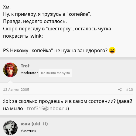
Хм.
Ну, к примеру, я тружусь в "копейке".
Правда, недолго осталось.
Скоро пересяду в "шестерку", осталось чутка
покрасить :wink:
PS Никому "копейка" не нужна занедорого?
Trof
Moderator
Команда форума
13 Август 2005
#10
:lol: за сколько продаешь и в каком состоянии? (давай
на мыло -
trof315@inbox.ru
)
юки (uki_ii)
Участник