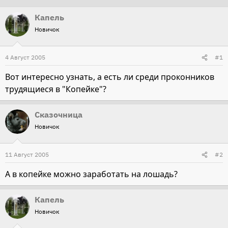
т
т
Капель
о
а
Новичок
р
н
т
а
4 Август 2005
#1
е
ч
м
а
Вот интересно узнать, а есть ли среди проконников
ы
л
трудящиеся в "Копейке"?
а
Сказочница
Новичок
11 Август 2005
#2
А в копейке можно заработать на лошадь?
Капель
Новичок