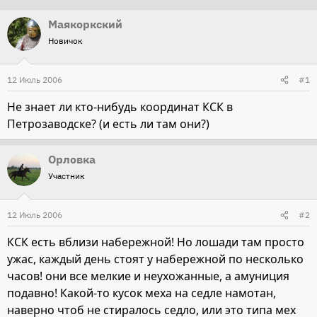
т
т
Маякоркский
о
а
Новичок
р
н
т
а
12 Июль 2006
#1
е
ч
м
а
Не знает ли кто-нибудь координат КСК в
ы
л
Петрозаводске? (и есть ли там они?)
а
Орловка
Участник
12 Июль 2006
#2
КСК есть вблизи набережной! Но лошади там просто
ужас, каждый день стоят у набережной по несколько
часов! они все мелкие и неухожанные, а амуниция
подавно! Какой-то кусок меха на седле намотан,
наверно чтоб не стиралось седло, или это типа мех