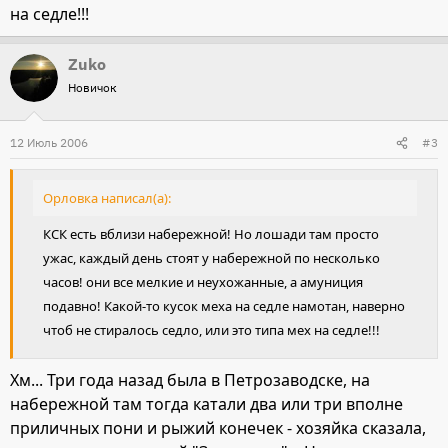
на седле!!!
Zuko
Новичок
12 Июль 2006
#3
Орловка написал(а):
КСК есть вблизи набережной! Но лошади там просто
ужас, каждый день стоят у набережной по несколько
часов! они все мелкие и неухожанные, а амуниция
подавно! Какой-то кусок меха на седле намотан, наверно
чтоб не стиралось седло, или это типа мех на седле!!!
Хм... Три года назад была в Петрозаводске, на
набережной там тогда катали два или три вполне
приличных пони и рыжий конечек - хозяйка сказала,