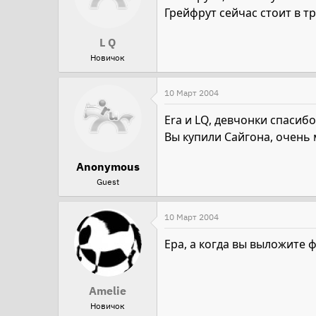
Грейфрут сейчас стоит в т
L Q
Новичок
10 Март 2004
Era и LQ, девчонки спасибо 
Вы купили Сайгона, очень
Anonymous
Guest
10 Март 2004
Ера, а когда вы выложите 
Amelie
Новичок