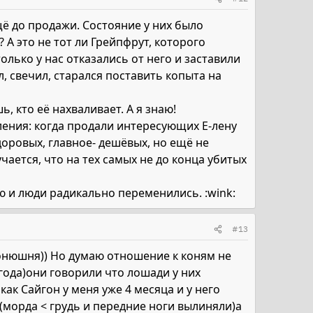
щё до продажи. Состояние у них было
 А это не тот ли Грейпфрут, которого
только у нас отказались от него и заставили
, свечил, старался поставить копыта на
, кто её нахваливает. А я знаю!
ления: когда продали интересующих Е-лену
оровых, главное- дешёвых, но ещё не
чается, что на тех самых не до конца убитых
ю и люди радикально переменились. :wink:
#13
конюшня)) Но думаю отношение к коням не
года)они говорили что лошади у них
ак Сайгон у меня уже 4 месяца и у него
 (морда < грудь и передние ноги вылиняли)а