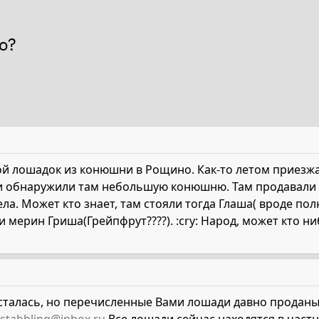
о?
й лошадок из конюшни в Рощино. Как-то летом приезжа
и обнаружили там небольшую конюшню. Там продавали ло
ела. Может кто знает, там стояли тогда Глаша( вроде пол
и мерин Гриша(Грейпфрут????). :cry: Народ, может кто ни
талась, но перечисленные Вами лошади давно проданы.