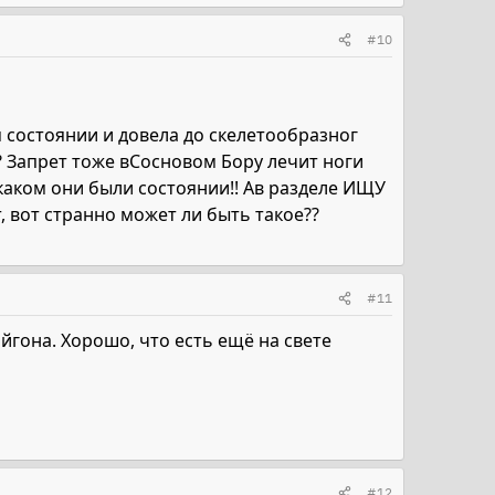
#10
м состоянии и довела до скелетообразног
ы?? Запрет тоже вСосновом Бору лечит ноги
в каком они были состоянии!! Ав разделе ИЩУ
вот странно может ли быть такое??
#11
йгона. Хорошо, что есть ещё на свете
#12