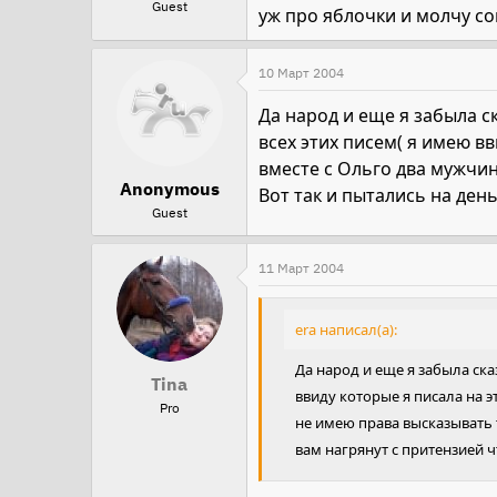
Guest
уж про яблочки и молчу со
10 Март 2004
Да народ и еще я забыла с
всех этих писем( я имею в
вместе с Ольго два мужчин
Anonymous
Вот так и пытались на день
Guest
11 Март 2004
era написал(а):
Да народ и еще я забыла ска
Tina
ввиду которые я писала на 
Pro
не имею права высказывать т
вам нагрянут с притензией 