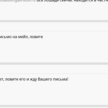
stabbling@inbox.ru
Все лошади сейчас находятся в частн
письмо на мейл, ловите
ет, ловите его и жду Вашего письма!