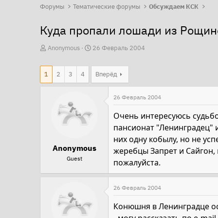
Форумы
Тематические форумы
Обсуждаем КСК
Куда пропали лошади из Рощин
А
Д
Anonymous
26 Февраль 2004
в
а
т
т
1
2
3
4
Вперёд
о
а
р
н
26 Февраль 2004
т
а
Очень интересуюсь судьбо
е
ч
пансионат "Ленинградец" 
м
а
них одну кобылу, но не усп
ы
л
Anonymous
жеребцы Запрет и Сайгон, 
а
Guest
пожалуйста.
26 Февраль 2004
Конюшня в Ленинградце ос