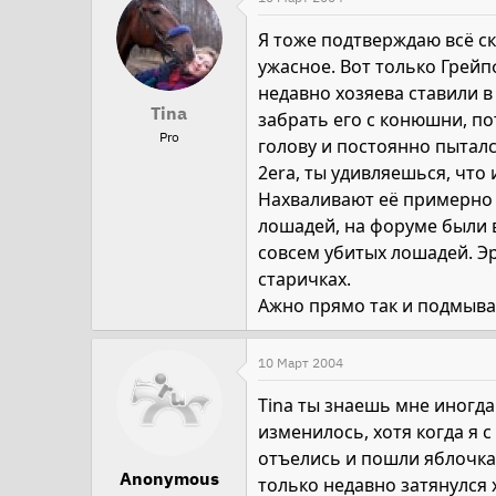
Я тоже подтверждаю всё ск
ужасное. Вот только Грейпф
недавно хозяева ставили в 
Tina
забрать его с конюшни, по
Pro
голову и постоянно пыталс
2era, ты удивляешься, что
Нахваливают её примерно 
лошадей, на форуме были 
совсем убитых лошадей. Эра
старичках.
Ажно прямо так и подмывае
10 Март 2004
Tina ты знаешь мне иногда
изменилось, хотя когда я 
отъелись и пошли яблочкам
Anonymous
только недавно затянулся 