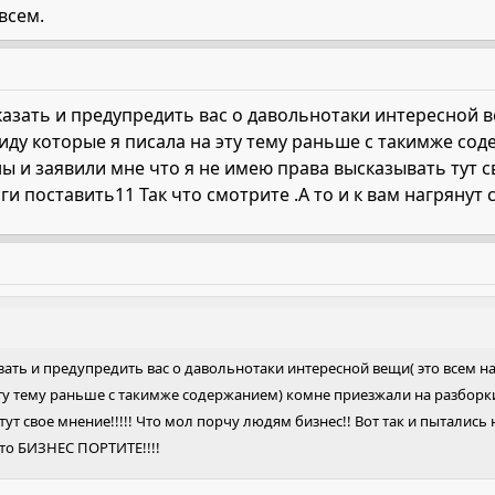
всем.
казать и предупредить вас о давольнотаки интересной ве
виду которые я писала на эту тему раньше с такимже с
ы и заявили мне что я не имею права высказывать тут св
ги поставить11 Так что смотрите .А то и к вам нагрянут
зать и предупредить вас о давольнотаки интересной вещи( это всем на 
эту тему раньше с такимже содержанием) комне приезжали на разборки
ут свое мнение!!!!! Что мол порчу людям бизнес!! Вот так и пытались н
что БИЗНЕС ПОРТИТЕ!!!!