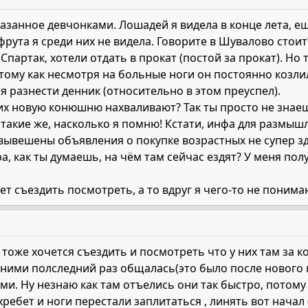
азанное девчонками. Лошадей я видела в конце лета, е
рута я среди них не видела. Говорите в Шувалово стоит?
Спартак, хотели отдать в прокат (постой за прокат). Но 
тому как несмотря на больные ноги он постоянно козлил
я разнести денник (относительно в этом преуспел).
 их новую конюшню нахваливают? Так ты просто не знаешь
такие же, насколько я помню! Кстати, инфа для размыш
вывешены объявления о покупке возрастных не супер зд
, как ты думаешь, на чём там сейчас ездят? У меня полу
т съездить посмотреть, а то вдруг я чего-то не понима
 тоже хочется съездить и посмотреть что у них там за 
с ними полследний раз общалась(это было после нового 
и. Ну незнаю как там отъелись они так быстро, потому к
хребет и ноги перестали заплитаться , линять вот начал