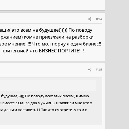
#14
щи( это всем на будущее)))))) По поводу
одержанием) комне приезжали на разборки
ое мнение!!!!! Что мол порчу людям бизнес!!
 с притензией что БИЗНЕС ПОРТИТЕ!!!!
#15
будущее)))))) По поводу всех этих писем( я имею
 вместе с Ольго два мужчины и заявили мне что я
а деньги поставить11 Так что смотрите .А то и к