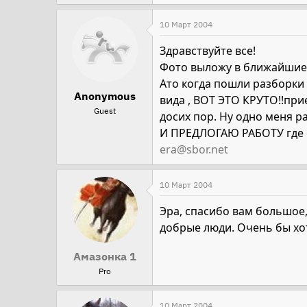
10 Март 2004
Здравствуйте все!
Фото выложу в ближайшие 2
Ато когда пошли разборки 
Anonymous
вида , ВОТ ЭТО КРУТО!!прие
Guest
досих пор. Ну одно меня р
И ПРЕДЛОГАЮ РАБОТУ где о
era@sbor.net
10 Март 2004
Эра, спасибо вам большое,
добрые люди. Очень бы хоте
Амазонка 1
Pro
10 Март 2004