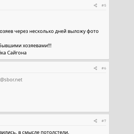
#5
 хозяев через несколько дней выложу фото
бывшими хозяевами!!!
йка Сайгона
#6
@sbor.net
#7
вились, в смысле потолстели.