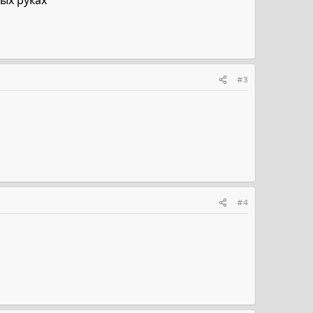
ых руках
#3
#4