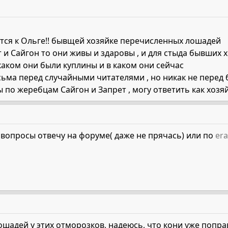
ится к Ольге!! бывщей хозяйке перечисленных лошадей
т и Сайгон то они живы и здаровы , и для стыда бывших
каком они были куплины и в каком они сейчас
сьма перед случайными читателями , но никак не перед 
ы по жеребцам Сайгон и Запрет , могу ответить как хозя
 вопросы отвечу на форуме( даже не прячась) или по
era
 лошадей у этих отморозков, надеюсь, что кони уже попра