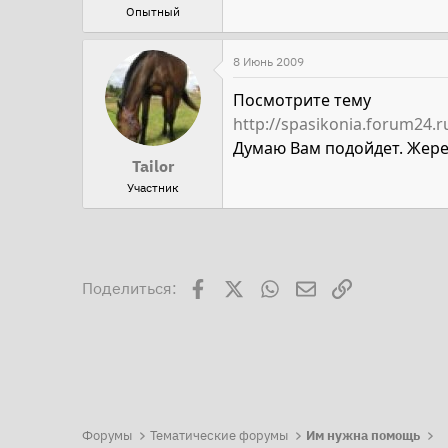
Опытный
8 Июнь 2009
Посмотрите тему
http://spasikonia.forum24.
Думаю Вам подойдет. Жер
Tailor
Участник
Facebook
X
WhatsApp
Электронная поч
Ссылка
Поделиться:
Форумы
Тематические форумы
Им нужна помощь