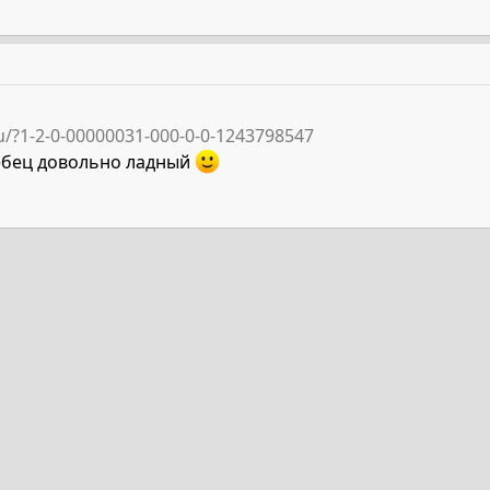
ru/?1-2-0-00000031-000-0-0-1243798547
ебец довольно ладный
та