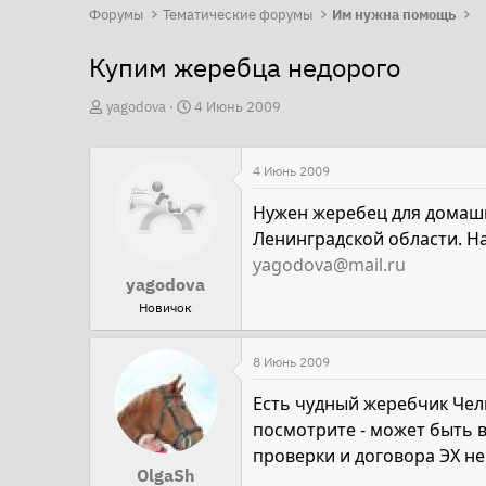
Форумы
Тематические форумы
Им нужна помощь
Купим жеребца недорого
А
Д
yagodova
4 Июнь 2009
в
а
т
т
4 Июнь 2009
о
а
р
н
Нужен жеребец для домашне
т
а
Ленинградской области. Н
е
ч
yagodova@mail.ru
yagodova
м
а
Новичок
ы
л
а
8 Июнь 2009
Есть чудный жеребчик Челн
посмотрите - может быть 
проверки и договора ЭХ не
OlgaSh