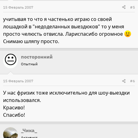
15 Февраль 2007
#5
учитывая то что я частенько играю со своей
лошадкой в "недоделанных выездюков" то у меня
просто челюсть отвисла. Лариспасибо огромное
Снимаю шляпу просто.
посторонний
Опытный
15 Февраль 2007
#6
У нас фризик тоже исключительно для шоу-выездки
использовался.
Красиво!
Спасибо!
_Чика_
Активист