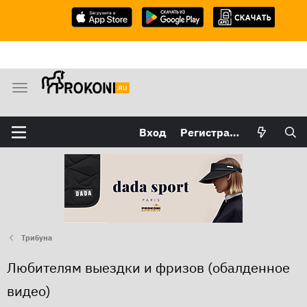
М
е
н
Вход
Регистрация
ю
Трибуна
Любителям выездки и фризов (обалденное
видео)