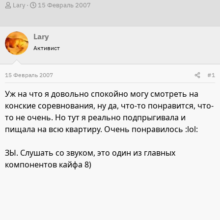
А
Д
Lary
15 Февраль 2007
в
а
т
т
Lary
о
а
Активист
р
н
т
а
15 Февраль 2007
е
ч
#1
м
а
Уж на что я довольно спокойно могу смотреть на
ы
л
конские соревнования, ну да, что-то понравится, что-
а
то не очень. Но тут я реально подпрыгивала и
пищала на всю квартиру. Очень понравилось :lol:
ЗЫ. Слушать со звуком, это один из главных
компонентов кайфа 8)