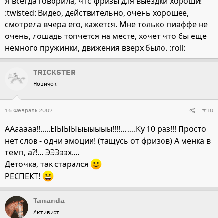
Я всегда говорила, что фризы для выездки хороши!
:twisted: Видео, действительно, очень хорошее,
смотрела вчера его, кажется. Мне только пиаффе не
очень, лошадь топчется на месте, хочет что бы еще
немного пружинки, движения вверх было. :roll:
TRICKSTER
Новичок
16 Февраль 2007
#10
ААааааа!!.....ЫЫЫЫыыыыыы!!!!........Ку 10 раз!!! Просто
нет слов - одни эмоции! (тащусь от фризов) А менка в
темп, а?!... ЭЭЭээх....
Деточка, так старался
РЕСПЕКТ!
Tananda
Активист