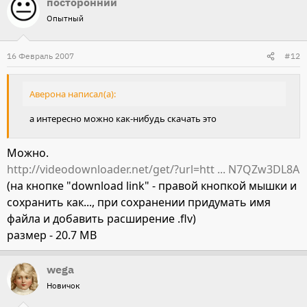
посторонний
Опытный
16 Февраль 2007
#12
Аверона написал(а):
а интересно можно как-нибудь скачать это
Можно.
http://videodownloader.net/get/?url=htt ... N7QZw3DL8A
(на кнопке "download link" - правой кнопкой мышки и
сохранить как..., при сохранении придумать имя
файла и добавить расширение .flv)
размер - 20.7 MB
wega
Новичок