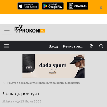
X
М
е
н
Вход
Регистрация
ю
Работа с лошадью: тренировки, упражнения, лайфхаки
Лошадь ревнует
А
Д
fakira
13 Июнь 2005
в
а