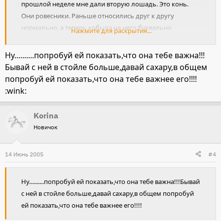
прошлой неделе мне дали вторую лошадь. Это конь.
Они ровесники. Раньше относились друг к другу
нормально, а теперь кобыла на него буквально
Нажмите для раскрытия...
бросается, если видит рядом. Кроме того, она перестала
отзываться на имя, подходить в леваде. Когда гуляет -
Ну..........попробуй ей показать,что она тебе важна!!!
дерется с другими лошадьми (раньше этого не было).
Бывай с ней в стойле больше,давай сахару,в общем
Конюхов кусает, на подпускает к себе. Подскажите, что
попробуй ей показать,что она тебе важнее его!!!!
делать?
:wink:
Korina
Новичок
14 Июнь 2005
#4
Ну..........попробуй ей показать,что она тебе важна!!!Бывай
с ней в стойле больше,давай сахару,в общем попробуй
ей показать,что она тебе важнее его!!!!