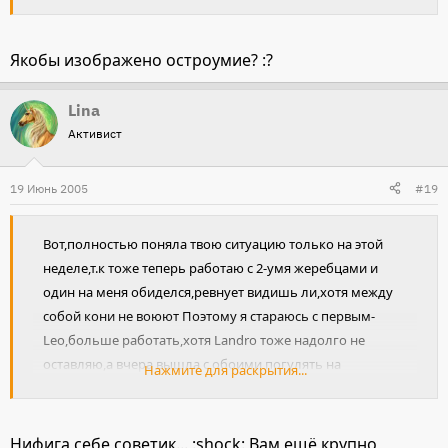
Якобы изображено остроумие? :?
Lina
Активист
19 Июнь 2005
#19
Вот,полностью поняла твою ситуацию только на этой
неделе,т.к тоже теперь работаю с 2-умя жеребцами и
один на меня обиделся,ревнует видишь ли,хотя между
собой кони не воюют Поэтому я стараюсь с первым-
Leo,больше работать,хотя Landro тоже надолго не
оставляю,а вчера вышла с обоими погулять на
Нажмите для раскрытия...
недоуздке одновременно,так Leo успокоился.Советую
тебе взять 2-ух коней и еще человека,и всем вместе
пойти в леваду,и "выяснить"отношения!!!!!!!!
Нифига себе советик... :shock: Вам ещё крупно