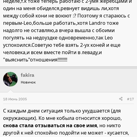
неделе,т.к тоже теперь работаю с 2-умя жеребцами и
один на меня обиделся,ревнует видишь ли,хотя
между собой кони не воюют :? Поэтому я стараюсь с
первым-Leo,больше работать,хотя Landro тоже
надолго не оставляю,а вчера вышла с обоими
погулять на недоуздке одновременно,так Leo
успокоился.Советую тебе взять 2-ух коней и еще
человека,и всем вместе пойти в леваду,и
"выяснить"отношения!!!!!!!!
fakira
Новичок
18 Июнь 2005
#17
С каждым днем ситуация только ухудшается (для
окружающих). Ко мне кобыла относится хорошо,
снова стала отзываться на свое имя
, но никто
другой к ней спокойно подойти не может - кусается,