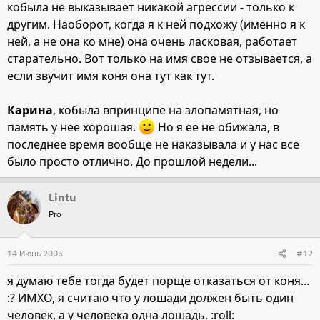
кобыла не выказывает никакой агрессии - только к
другим. Наоборот, когда я к ней подхожу (именно я к
ней, а не она ко мне) она очень ласковая, работает
старательно. Вот только на имя свое не отзывается, а
если звучит имя коня она тут как тут.
Карина
, кобыла впринципе на злопамятная, но
память у нее хорошая.
Но я ее не обижала, в
последнее время вообще не наказывала и у нас все
было просто отлично. До прошлой недели...
Lintu
Pro
14 Июнь 2005
#12
я думаю тебе тогда будет порще отказаться от коня...
:? ИМХО, я считаю что у лошади должен быть один
человек, а у человека одна лошадь. :roll: