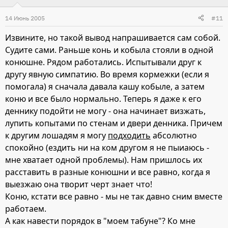
14 Июнь 2005
#11
Извините, но такой вывод напрашивается сам собой.
Судите сами. Раньше конь и кобыла стояли в одной
конюшне. Рядом работались. Испытывали друг к
другу явную симпатию. Во время кормежки (если я
помогала) я сначала давала кашу кобыле, а затем
коню и все было нормально. Теперь я даже к его
деннику подойти не могу - она начинает визжать,
лупить копытами по стенам и двери денника. Причем
к другим лошадям я могу
подходить
абсолютно
спокойно (ездить ни на ком другом я не пыиаюсь -
мне хватает одной проблемы). Нам пришлось их
расставить в разные конюшни и все равно, когда я
выезжаю она творит черт знает что!
Коню, кстати все равно - мы не так давно сним вместе
работаем.
А как навести порядок в "моем табуне"? Ко мне