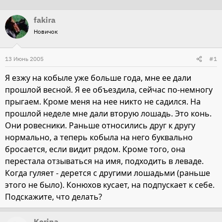
т
т
fakira
о
а
Новичок
р
н
т
а
13 Июнь 2005
е
ч
#1
м
а
Я езжу на кобыле уже больше года, мне ее дали
ы
л
прошлой весной. Я ее объездила, сейчас по-немногу
а
прыгаем. Кроме меня на нее никто не садился. На
прошлой неделе мне дали вторую лошадь. Это конь.
Они ровесники. Раньше относились друг к другу
нормально, а теперь кобыла на него буквально
бросается, если видит рядом. Кроме того, она
перестала отзываться на имя, подходить в леваде.
Когда гуляет - дерется с другими лошадьми (раньше
этого не было). Конюхов кусает, на подпускает к себе.
Подскажите, что делать?
Korina