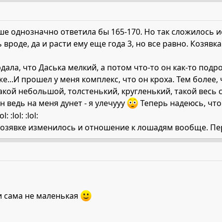
ше однозначно ответила бы 165-170. Но так сложилось 
 вроде, да и расти ему еще года 3, но все равно. Козявка
ардала, что Даська мелкий, а потом что-то он как-то подр
же...И прошел у меня комплекс, что он кроха. Тем более,
такой небольшой, толстенький, кругленький, такой весь
.он ведь на меня дунет - я улечууу
Теперь надеюсь, что 
 :lol: :lol:
козявке изменилось и отношение к лошадям вообще. Пе
 сама не маленькая