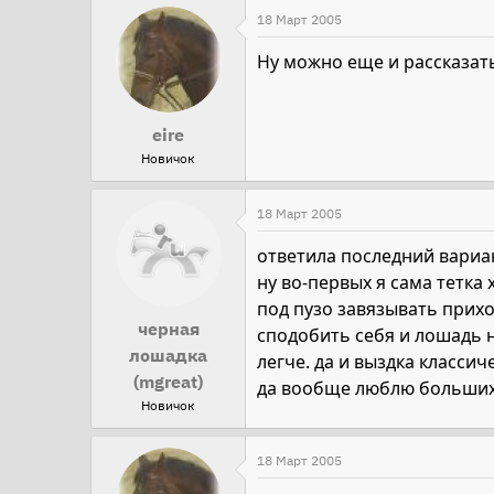
18 Март 2005
Ну можно еще и рассказать п
eire
Новичок
18 Март 2005
ответила последний вариа
ну во-первых я сама тетка 
под пузо завязывать приход
черная
сподобить себя и лошадь 
лошадка
легче. да и выздка класси
(mgreat)
да вообще люблю больши
Новичок
18 Март 2005