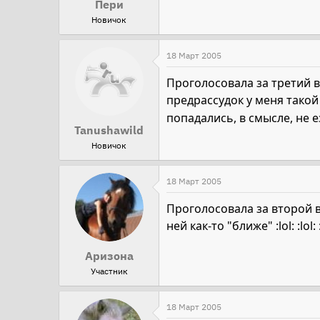
Пери
Новичок
18 Март 2005
Проголосовала за третий в
предрассудок у меня тако
попадались, в смысле, не е
Tanushawild
Новичок
18 Март 2005
Проголосовала за второй в
ней как-то "ближе" :lol: :lol: :
Аризона
Участник
18 Март 2005