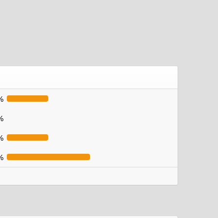
%
%
%
%