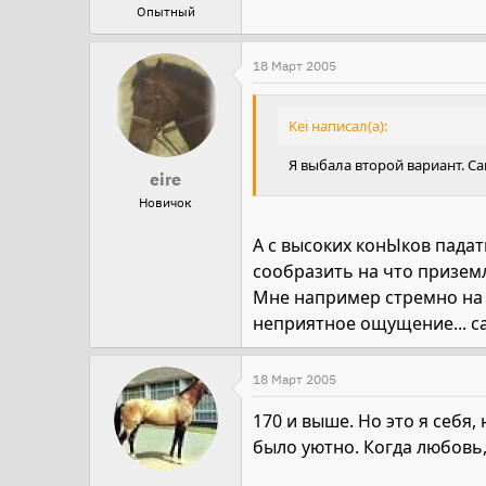
Опытный
18 Март 2005
Kei написал(а):
Я выбала второй вариант. Са
eire
Новичок
А с высоких конЫков падат
сообразить на что приземл
Мне например стремно на н
неприятное ощущение... сам
18 Март 2005
170 и выше. Но это я себя,
было уютно. Когда любовь,