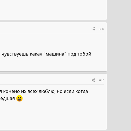
#6
то чувствуешь какая "машина" под тобой
#7
 конено их всех люблю, но если когда
мшедшая