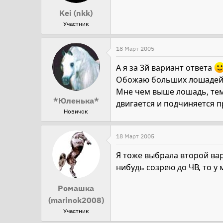
Kei (nkk)
Участник
18 Март 2005
А я за 3й вариант ответа
Обожаю больших лошадей..
Мне чем выше лошадь, тем 
*Юленька*
двигается и подчиняется 
Новичок
18 Март 2005
Я тоже выбрала второй ва
нибудь созрею до ЧВ, то у
Ромашка
(marinok2008)
Участник