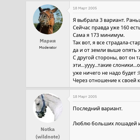
18 Март 2005
Я выбрала 3 вариант. Рань
Сейчас правда уже 160 есть
Сама я 173 минимум.
Мария
Так вот, я все страдала-ст
Moderator
да и от земли выше опять 
С другой стороны, вот он 
эти...уууу...такие слоники..
уже ничего не надо будет :lol:
Через отношение к своей 
18 Март 2005
Последний вариант.
Люблю больших лошадей и
Notka
(wildnote)