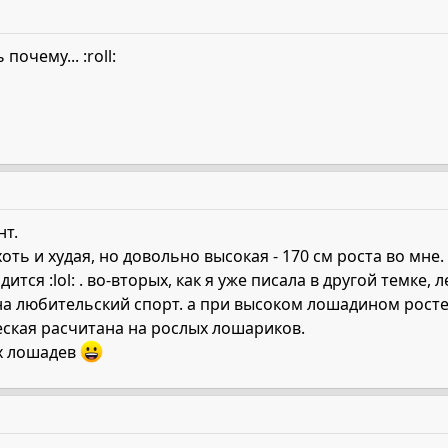
очему... :roll:
нт.
хоть и худая, но довольно высокая - 170 см роста во мне
ится :lol: . во-вторых, как я уже писала в другой темке,
на любительский спорт. а при высоком лошадином росте
ческая расчитана на рослых лошариков.
х лошадев