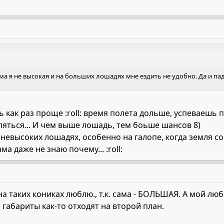
ма я не высокая и на больших лошадях мне ездить не удобно. Да и па
ь как раз проще :roll: время полета дольше, успеваешь 
яться... И чем выше лошадь, тем боьше шансов 8)
евысоких лошадях, особенно на галопе, когда земля со
а даже не знаю почему... :roll:
 на таких кониках люблю., т.к. сама - БОЛЬШАЯ. А мой л
 габариты как-то отходят на второй план.