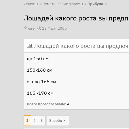
Форумы
Тематические форумы
Трибуна
Лошадей какого роста вы предп
А
Д
eire
18 Март 2005
в
а
т
т
Лошадей какого роста вы предпоч
о
а
р
н
до 150 см
т
а
150-160 см
е
ч
м
а
около 165 см
ы
л
а
165 -170 см
Всего проголосовало
4
1
2
3
Вперёд