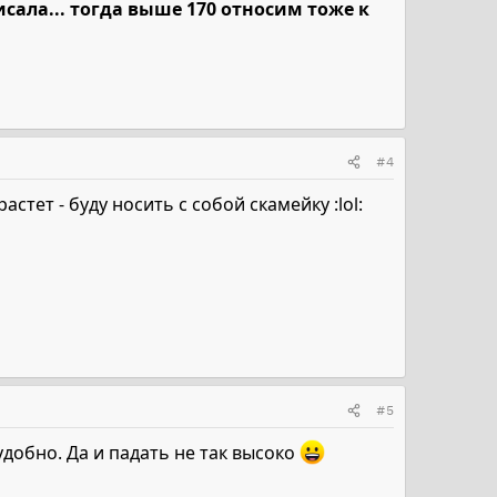
писала... тогда выше 170 относим тоже к
#4
стет - буду носить с собой скамейку :lol:
#5
удобно. Да и падать не так высоко