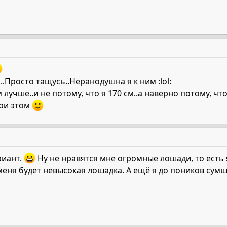
Просто тащусь..Неранодушна я к ним :lol:
лучше..и не потому, что я 170 см..а наверно потому, ч
при этом
риант.
Ну не нравятся мне огромные лошади, то есть я
 меня будет невысокая лошадка. А ещё я до поников су