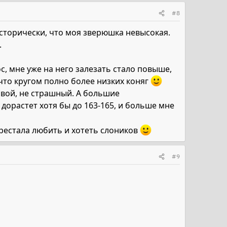
#8
исторически, что моя зверюшка невысокая.
.
ос, мне уже на него залезать стало повыше,
 что кругом полно более низких коняг
 свой, не страшный. А большие
дорастет хотя бы до 163-165, и больше мне
рестала любить и хотеть слоников
#9