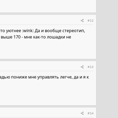
#12
то уютнее :wink: Да и вообще стереотип,
 выше 170 - мне как-то лошадки не
#13
адью пониже мне управлять легче, да и я к
#14