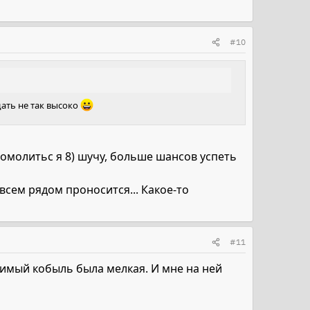
#10
дать не так высоко
помолитьс я 8) шучу, больше шансов успеть
всем рядом проносится... Какое-то
#11
юбимый кобыль была мелкая. И мне на ней