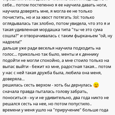
себе... потом постепенно я ее научила давать ноги,
научила доверять мне, я могла ее не только
почистить, но и за хвост потягать :lol: только
оглядывалась так злобно, потом увидела, что это я и
такая удивленная мордашка типа "ты че это сума
сошла?" и отворачивалась с таким фырканьем "ой, ну
надоела!"
дальше уже ради веселья научила подходить на
голос... прикольно так было, менты и к деннику
подойти не могли спокойно, а мне стоило только на
выпас выйти - бежит ко мне, радостная такая... потом
у нас с ней такая дружба была, любила она меня,
доверяла...
решилась сесть верхом - хоть бы дернулась
сначала правда пыталась голову забрать,
поноситься - ну и не удивительно, два года никто не
решался сесть на нее, но потом попустило..
времени у меня ушло на "приручение" больше года