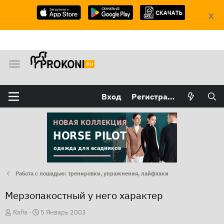
X
М
е
н
Вход
Регистрация
ю
Работа с лошадью: тренировки, упражнения, лайфхаки
Мерзопакостный у него характер
А
Д
Rafia
5 Январь 2003
в
а