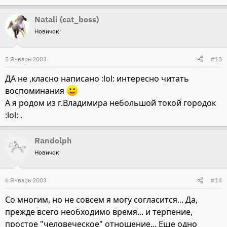
Natali (cat_boss)
Новичок
5 Январь 2003
#13
ДА не ,класно написано :lol: интересно читать
воспоминания
А я родом из г.Владимира небольшой токой городок
:lol: .
Randolph
Новичок
6 Январь 2003
#14
Со многим, но не совсем я могу согласится... Да,
прежде всего необходимо время... и терпение,
простое "человеческое" отношение... Еще одно