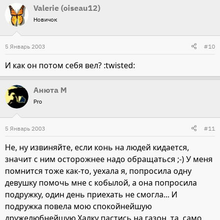
Valerie (oiseau12)
Новичок
5 Январь 2003
#10
И как он потом себя вел? :twisted:
Анюта М
Pro
5 Январь 2003
#11
Не, ну извиняйте, если конь на людей кидается,
значит с ним осторожнее надо обращаться ;-) У меня
помнится тоже как-то, уехала я, попросила одну
девушку помочь мне с кобылой, а она попросила
подружку, один день приехать не смогла... И
подружка повела мою спокойнейшую
дружелюбнейшую Халку пастись на газон, та, само