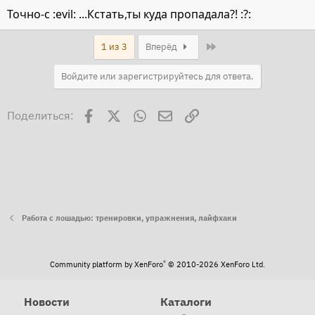
Точно-с :evil: ...Кстать,ты куда пропадала?! :?:
Last
1 из 3
Вперёд
Войдите или зарегистрируйтесь для ответа.
Facebook
X
WhatsApp
Электронная почта
Ссылка
Поделиться:
Работа с лошадью: тренировки, упражнения, лайфхаки
®
Community platform by XenForo
© 2010-2026 XenForo Ltd.
Новости
Каталоги