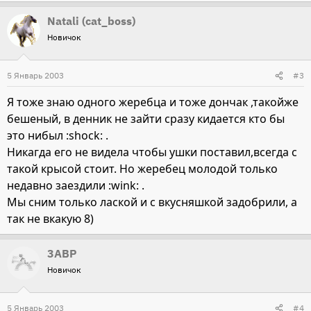
Natali (cat_boss)
Новичок
5 Январь 2003
#3
Я тоже знаю одного жеребца и тоже дончак ,такойже
бешеный, в денник не зайти сразу кидается кто бы
это нибыл :shock: .
Никагда его не видела чтобы ушки поставил,всегда с
такой крысой стоит. Но жеребец молодой только
недавно заездили :wink: .
Мы сним только лаской и с вкусняшкой задобрили, а
так не вкакую 8)
3ABP
Новичок
5 Январь 2003
#4