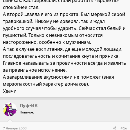
синяках. Кастрировали, стали работать - вроде по-
спокойнее стал.
А второй...взяла я его из проката. Был мерзкой серой
траврюшкой. Никому не доверял, так и ждал
удобного случая чтобы ударить. Сейчас стал белый и
пушистый. Только к незнакомым относится
настороженно, особенно к мужчинам.
А так в случае воспитания, да еще молодой лошади,
последовательность и сочитание кнута и пряника.
Главное наказывать за провинности всегда и хвалить
за правильное исполнение.
А закармливание вкусностями не поможет (зная
мерзопакостный характер дончаков).
Удачи
Пуф-ИК
Новичок
7 Январь 2003
#16