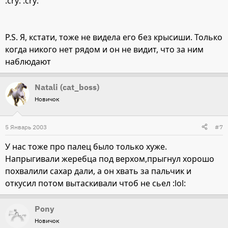
:cry: :cry:
P.S. Я, кстати, тоже не видела его без крысиши. Только
когда никого нет рядом и он не видит, что за ним
наблюдают
Natali (cat_boss)
Новичок
5 Январь 2003
#7
У нас тоже про палец было только хуже.
Напрыгивали жеребца под верхом,прыгнул хорошо
похвалили сахар дали, а он хвать за пальчик и
откусил потом вытаскивали чтоб не сьел :lol:
Pony
Новичок