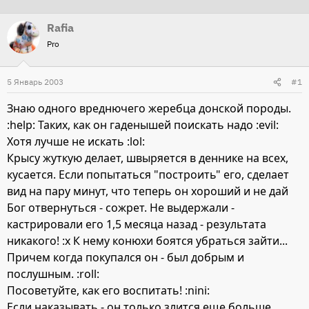
т
т
Rafia
о
а
Pro
р
н
т
а
5 Январь 2003
е
ч
#1
м
а
Знаю одного вреднючего жеребца донской породы.
ы
л
:help: Таких, как он гаденышей поискать надо :evil:
а
Хотя лучше не искать :lol:
Крысу жуткую делает, швыряется в деннике на всех,
кусается. Если попытаться "построить" его, сделает
вид на пару минут, что теперь он хороший и не дай
Бог отвернуться - сожрет. Не выдержали -
кастрировали его 1,5 месяца назад - результата
никакого! :x К нему конюхи боятся убраться зайти...
Причем когда покупался он - был добрым и
послушным. :roll:
Посоветуйте, как его воспитать! :nini:
Если наказывать - он только злится еще больше,