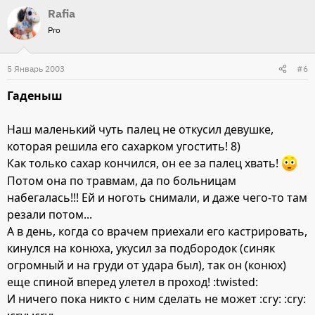
Rafia
Pro
5 Январь 2003
#6
Гаденыш
Наш маленький чуть палец не откусил девушке,
которая решила его сахарком угостить! 8)
Как только сахар кончился, он ее за палец хвать!
Потом она по травмам, да по больницам
набегалась!!! Ей и ноготь снимали, и даже чего-то там
резали потом...
А в день, когда со врачем приехали его кастрировать,
кинулся на конюха, укусил за подбородок (синяк
огромный и на груди от удара был), так он (конюх)
еще спиной вперед улетел в проход! :twisted:
И ничего пока никто с ним сделать не может :cry: :cry: