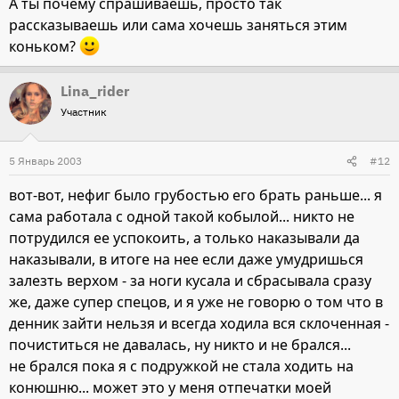
А ты почему спрашиваешь, просто так
рассказываешь или сама хочешь заняться этим
коньком?
Lina_rider
Участник
5 Январь 2003
#12
вот-вот, нефиг было грубостью его брать раньше... я
сама работала с одной такой кобылой... никто не
потрудился ее успокоить, а только наказывали да
наказывали, в итоге на нее если даже умудришься
залезть верхом - за ноги кусала и сбрасывала сразу
же, даже супер спецов, и я уже не говорю о том что в
денник зайти нельзя и всегда ходила вся склоченная -
почиститься не давалась, ну никто и не брался...
не брался пока я с подружкой не стала ходить на
конюшню... может это у меня отпечатки моей