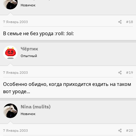
Новичок
7 Январь 2003
#18
В семье не без урода :roll: :lol:
Чёртик
Опытный
7 Январь 2003
#19
Особенно обидно, когда приходится ездить на таком
вот уроде...
Nina (mulits)
Новичок
7 Январь 2003
#20