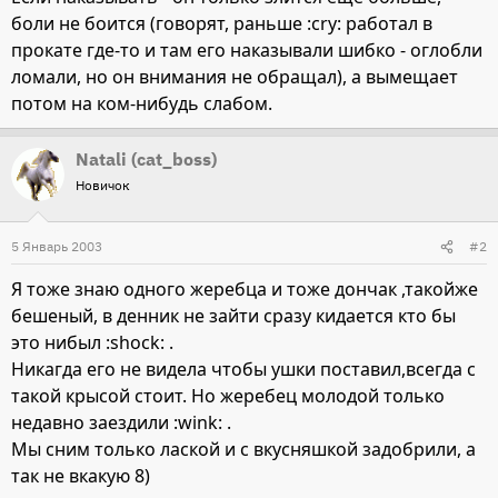
боли не боится (говорят, раньше :cry: работал в
прокате где-то и там его наказывали шибко - оглобли
ломали, но он внимания не обращал), а вымещает
потом на ком-нибудь слабом.
Natali (cat_boss)
Новичок
5 Январь 2003
#2
Я тоже знаю одного жеребца и тоже дончак ,такойже
бешеный, в денник не зайти сразу кидается кто бы
это нибыл :shock: .
Никагда его не видела чтобы ушки поставил,всегда с
такой крысой стоит. Но жеребец молодой только
недавно заездили :wink: .
Мы сним только лаской и с вкусняшкой задобрили, а
так не вкакую 8)