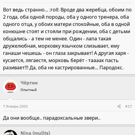
Вот ведь странно... :roll: Вроде два жеребца, обоим по
2 года, оба одной породы, оба у одного тренера, оба
одного отца, у обоих матери спокойные, оба в одной
конюшне стоят и стояли при рождении, оба с детьми
общались - а тем не менее. Один - лапа такая
дружелюбная, морковку язычком слизывает, ему
ганаши чешешь - он глаза закрывает! А другая харя -
кусается, лягаестя, морковь берёт - таааак пасть
разивает!!! Да, оба не кастрированные... Пародокс.
Чёртик
Опытный
7 Январь 2003
#17
Да они вообще.. парадоксальные звери..
Nina (mulits)