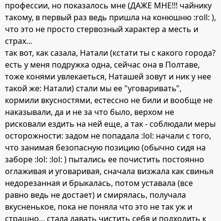
профессии, но показалось мне (ДАЖЕ МНЕ!!! чайнику
такому, в первый раз ведь пришла на конюшню :roll: ),
что это не просто стервозный характер а месть и
страх...
так вот, как сазала, Натали (кстати ты с какого города?
есть у меня подружка одна, сейчас она в Полтаве,
тоже конями увлекаеться, Наташей зовут и ник у нее
такой же: Натали) стали мы ее "уговаривать",
кормили вкусностями, естессно не били и вообще не
наказывали, да и не за что было, верхом не
рисковали ездить на ней еще, а так - соблюдали меры
осторожности: задом не попадала :lol: начали с того,
что занимая безопасную позицию (обычно сидя на
заборе :lol: :lol: ) пытались ее почистить постоянно
оглаживая и уговаривая, сначала визжала как свинья
недорезанная и брыкалась, потом уставала (все
равно ведь не достает) и смирялась, получала
вкусненькое, пока не поняла что это не так уж и
страшно... стала давать чистить себя и подходить к