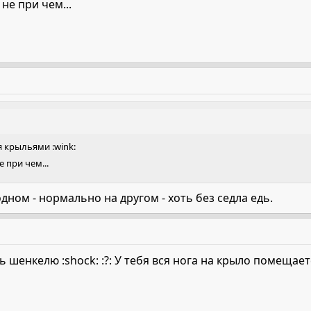
не при чем...
 крыльями :wink:
е при чем...
одном - нормально на другом - хоть без седла едь.
 шенкелю :shock: :?: У тебя вся нога на крыло помещае