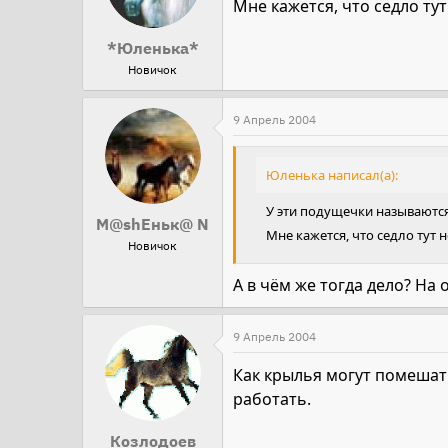
Мне кажется, что седло тут 
*Юленька*
Новичок
9 Апрель 2004
Юленька написал(а):
У эти подущечки называются
М@shEньк@ N
Мне кажется, что седло тут н
Новичок
А в чём же тогда дело? На 
9 Апрель 2004
Как крылья могут помешать
работать.
Козлодоев