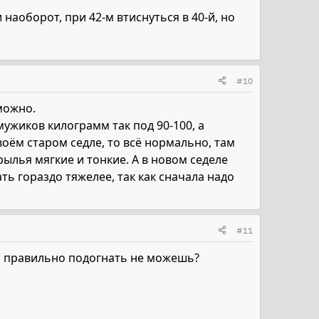
 наоборот, при 42-м втиснуться в 40-й, но
#10
можно.
ужиков килограмм так под 90-100, а
воём старом седле, то всё нормально, там
рылья мягкие и тонкие. А в новом седеле
ть гораздо тяжелее, так как сначала надо
#11
на правильно подогнать не можешь?