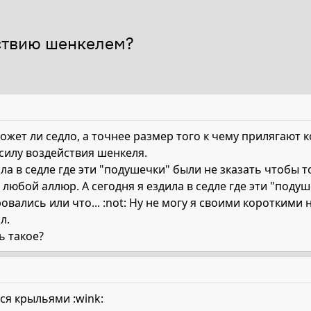
ствию шенкелем?
может ли седло, а точнее размер того к чему прилягают 
 силу воздействия шенкеля.
ла в седле где эти "подушечки" были не зказать чтобы 
любой аллюр. А сегодня я ездила в седле где эти "подуш
овались или что... :not: Ну не могу я своими короткими
л.
ь такое?
ся крыльями :wink: