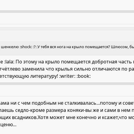
шенкелю :shock: :?: У тебя вся нога на крыло помещается? Шлюсом, бы
ие :lala: По этому на крыло помещается добротная част
у отчётлево заменила что крылья сильно отличаются по р
тствующую литературу! :writer: :book:
сама ни с чем подобным не сталкивалась...потому и сов
упаешь седло-кроме размера коняки-вы же и сами в нем п
щих всадников.Хотя может мне конечно и ксажет,что м
ценю...