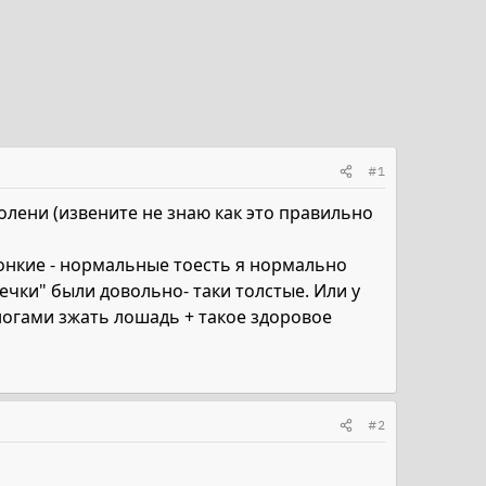
#1
колени (извените не знаю как это правильно
тонкие - нормальные тоесть я нормально
ечки" были довольно- таки толстые. Или у
 ногами зжать лошадь + такое здоровое
#2