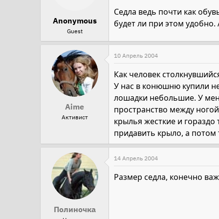
Седла ведь почти как обувь
Anonymous
будет ли при этом удобно.
Guest
10 Апрель 2004
Как человек столкнувшийся
У нас в конюшню купили не
лошадки небольшие. У меня
Aime
пространство между ногой 
Активист
крылья жесткие и гораздо т
придавить крыло, а потом 
14 Апрель 2004
Размер седла, конечно важ
Полиночка