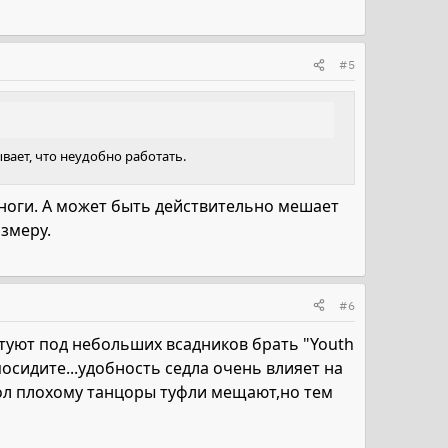
#5
вает, что неудобно работать.
ь ноги. А может быть действительно мешает
азмеру.
#6
етуют под небольших всадников брать "Youth
осидите...удобность седла очень влияет на
ол плохому танцоры туфли мещают,но тем