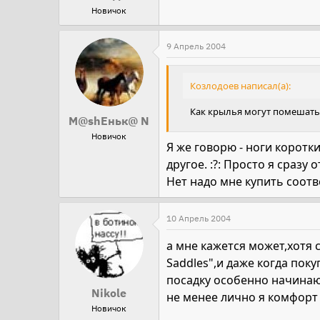
Новичок
9 Апрель 2004
Козлодоев написал(а):
Как крылья могут помешать 
М@shEньк@ N
Новичок
Я же говорю - ноги коротк
другое. :?: Просто я сраз
Нет надо мне купить соотве
10 Апрель 2004
а мне кажется может,хотя 
Saddles",и даже когда пок
посадку особенно начинаю
Nikole
не менее лично я комфорт 
Новичок