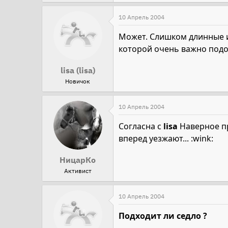
10 Апрель 2004
Может. Слишком длинные и
которой очень важно подо
lisa (lisa)
Новичок
10 Апрель 2004
Согласна с
lisa
Наверное пр
вперед уезжают... :wink:
НицарКо
Активист
10 Апрель 2004
Подходит ли седло ?