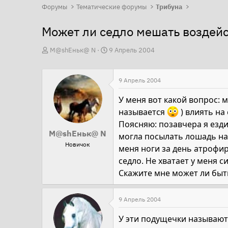
Форумы
Тематические форумы
Трибуна
Может ли седло мешать воздей
А
Д
М@shEньк@ N
9 Апрель 2004
в
а
т
т
9 Апрель 2004
о
а
р
н
У меня вот какой вопрос: 
т
а
называется
) влиять на
е
ч
Поясняю: позавчера я езди
М@shEньк@ N
м
а
могла посылать лошадь на 
Новичок
ы
л
меня ноги за день атрофир
а
седло. Не хватает у меня си
Скажите мне может ли быт
9 Апрель 2004
У эти подущечки называют