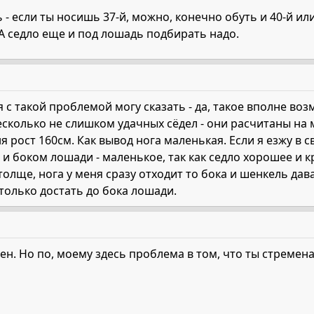
 - если ты носишь 37-й, можно, конечно обуть и 40-й или
 А седло еще и под лошадь подбирать надо.
 с такой проблемой могу сказать - да, такое вполне воз
сколько не слишком удачных сёдел - они расчитаны на м
 рост 160см. Как вывод нога маленькая. Если я езжу в с
и боком лошади - маленькое, так как седло хорошее и к
олще, нога у меня сразу отходит то бока и шенкель дава
только достать до бока лошади.
ен. Но по, моему здесь проблема в том, что ты стреме