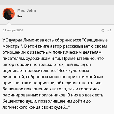
т
т
Mrs. John
о
а
Pro
р
н
т
а
6 Ноябрь 2007
е
ч
#1
м
а
У Эдуарда Лимонова есть сборник эссе "Священные
ы
л
монстры". В этой книге автор рассказывает о своем
а
отношении к известным политическим деятелям,
писателям, художникам и т.д. Примечательно, что
автор говорит не только о тех, чей вклад он
оценивает положительно: "Всех культовых
личностей, собранных мною по прихоти моей как
приязни, так и неприязни, объединяет не только
бешенное поклонение как толп, так и горсточек
рафинированных поклонников. В них во всех есть
бешенство души, позволившее им дойти до
логического конца своих судеб..."