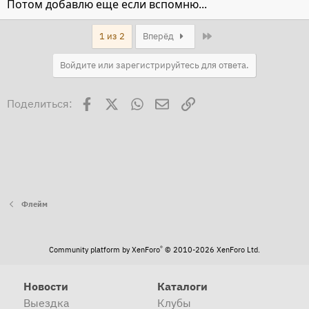
Потом добавлю еще если вспомню...
Last
1 из 2
Вперёд
Войдите или зарегистрируйтесь для ответа.
Facebook
X
WhatsApp
Электронная почта
Ссылка
Поделиться:
Флейм
®
Community platform by XenForo
© 2010-2026 XenForo Ltd.
Новости
Каталоги
Выездка
Клубы