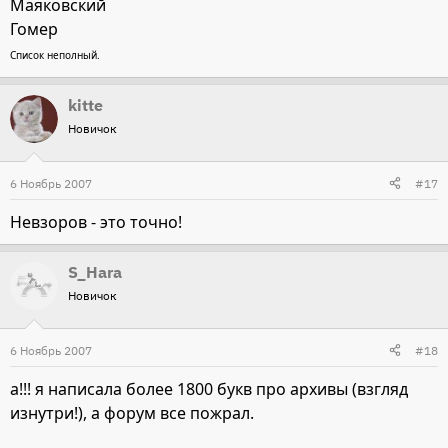
Маяковский
Гомер
Список неполный.
kitte
Новичок
6 Ноябрь 2007
#17
Невзоров - это точно!
S_Hara
Новичок
6 Ноябрь 2007
#18
а!!! я написала более 1800 букв про архивы (взгляд
изнутри!), а форум все пожрал.