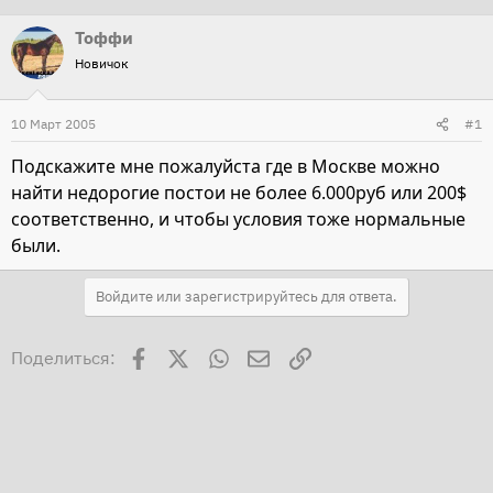
т
т
Тоффи
о
а
Новичок
р
н
т
а
10 Март 2005
#1
е
ч
м
а
Подскажите мне пожалуйста где в Москве можно
ы
л
найти недорогие постои не более 6.000руб или 200$
а
соответственно, и чтобы условия тоже нормальные
были.
Войдите или зарегистрируйтесь для ответа.
Facebook
X
WhatsApp
Электронная почта
Ссылка
Поделиться: