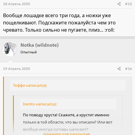
18 Апрель 2005
#15
Вообще лошадке всего три года, а ножки уже
пощелкивают. Подскажите пожалуйста чем это
чревато. Только сильно не пугаете, плиз... :roll:
Notka (wildnote)
Опытный
19 Апрель 2005
#16
Тоффи написал(а):
IrenKo написал(а):
По поводу хруста! Скажите, а хрустит именно
только в той области, что вы описали? Или вот
вообще иногда суставы щелкают?
Нажмите для раскрытия...