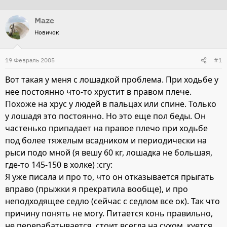
т
т
Maze
о
а
Новичок
р
н
т
а
19 Февраль 2005
е
ч
#1
м
а
Вот такая у меня с лошадкой проблема. При ходьбе у
ы
л
нее постоянно что-то хрустит в правом плече.
а
Похоже на хрус у людей в пальцах или спине. Только
у лошадя это постоянно. Но это еще пол беды. Он
частенько припадает на правое плечо при ходьбе
под более тяжелым всадником и периодически на
рыси подо мной (я вешу 60 кг, лошадка не большая,
где-то 145-150 в холке) :cry:
Я уже писала и про то, что он отказывается прыгать
вправо (прыжки я прекратила вообще), и про
неподходящее седло (сейчас с седлом все ок). Так что
причину понять не могу. Питается конь правильно,
не перерабатывается, стоит всегда на сухом, куется