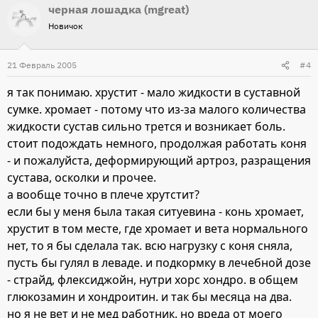
черная лошадка (mgreat)
Новичок
21 Февраль 2005
#4
я так понимаю. хрустит - мало жидкости в суставной
сумке. хромает - потому что из-за малого количества
жидкости сустав сильно трется и возникает боль.
стоит подождать немного, продолжая работать коня
- и пожалуйста, деформирующий артроз, разращения
сустава, осколки и прочее.
а вообще точно в плече хрутстит?
если бы у меня была такая ситуевина - конь хромает,
хрустит в том месте, где хромает и вета нормального
нет, то я бы сделала так. всю нагрузку с коня сняла,
пусть бы гулял в леваде. и подкормку в лечебной дозе
- страйд, флексиджойн, нутри хорс хондро. в общем
глюкозамин и хондроитин. и так бы месяца на два.
но я не вет и не мед работник. но вреда от моего