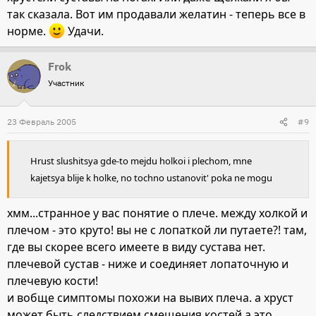
так сказала. Вот им продавали желатин - теперь все в
норме.
Удачи.
Frok
Участник
23 Февраль 2005
#9
Hrust slushitsya gde-to mejdu holkoi i plechom, mne
kajetsya blije k holke, no tochno ustanovit' poka ne mogu
хмм...странное у вас понятие о плече. между холкой и
плечом - это круто! вы не с лопаткой ли путаете?! там,
где вы скорее всего имеете в виду сустава нет.
плечевой сустав - ниже и соединяет лопаточную и
плечевую кости!
и вобще симптомы похожи на вывих плеча. а хруст
может быть следствием смещения костей.а это