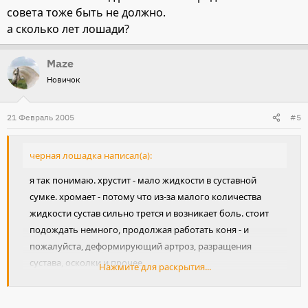
совета тоже быть не должно.
а сколько лет лошади?
Maze
Новичок
21 Февраль 2005
#5
черная лошадка написал(а):
я так понимаю. хрустит - мало жидкости в суставной
сумке. хромает - потому что из-за малого количества
жидкости сустав сильно трется и возникает боль. стоит
подождать немного, продолжая работать коня - и
пожалуйста, деформирующий артроз, разращения
сустава, осколки и прочее.
Нажмите для раскрытия...
а вообще точно в плече хрутстит?
если бы у меня была такая ситуевина - конь хромает,