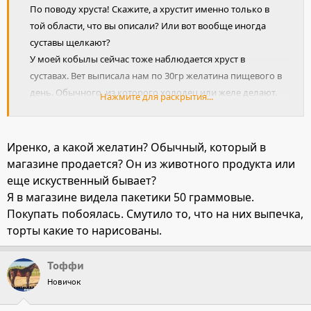
По поводу хруста! Скажите, а хрустит именно только в
той области, что вы описали? Или вот вообще иногда
суставы щелкают?
У моей кобылы сейчас тоже наблюдается хруст в
суставах. Вет выписала нам по 30гр желатина пищевого в
день. Обычного, из которого холодец или желе делают.
Нажмите для раскрытия...
Он как раз в магазинах в пакетиках по 15 гр продается,
очень удобно.
Давать 1 раз в день в сухой корм, просто высыпать из
Иренко, а какой желатин? Обычный, который в
пакетика и все. Давать в течение 1-2 месяцев. Если есть
магазине продается? Он из животного продукта или
возможность подавать подкормки для профилактики
еще искуственный бывает?
болезней суставов, например Манна Про Премикс
Я в магазине видела пакетики 50 граммовые.
"Джойнт Протект" (почитать про него можно на
Покупать побоялась. Смутило то, что на них выпечка,
http://www.mannapro.ru
), давайте их, но это
торты какие то нарисованы.
дороговастоящее лечение.
Тоффи
Новичок