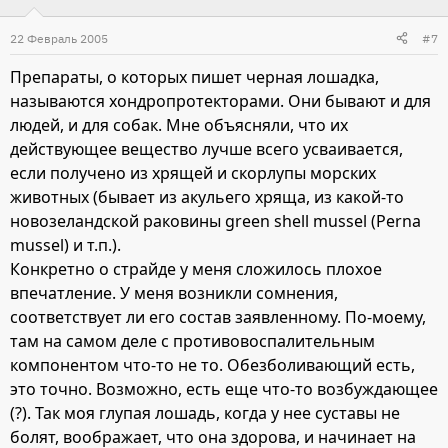
22 Февраль 2005
#7
Препараты, о которых пишет черная лошадка,
называются хондропротекторами. Они бывают и для
людей, и для собак. Мне объясняли, что их
действующее вещество лучше всего усваивается,
если получено из хрящей и скорлупы морских
животных (бывает из акульего хряща, из какой-то
новозеландской раковины green shell mussel (Perna
mussel) и т.п.).
Конкретно о страйде у меня сложилось плохое
впечатление. У меня возникли сомнения,
соответствует ли его состав заявленному. По-моему,
там на самом деле с противовоспалительным
компонентом что-то не то. Обезболивающий есть,
это точно. Возможно, есть еще что-то возбуждающее
(?). Так моя глупая лошадь, когда у нее суставы не
болят, воображает, что она здорова, и начинает на