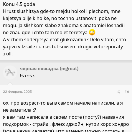
хрустит в том месте, где хромает и вета нормального нет,
Konu 4.5 goda
то я бы сделала так. всю нагрузку с коня сняла, пусть бы
Hrust slushitsya gde-to mejdu holkoi i plechom, mne
гулял в леваде. и подкормку в лечебной дозе - страйд,
kajetsya blije k holke, no tochno ustanovit' poka ne
флексиджойн, нутри хорс хондро. в общем глюкозамин
mogu. Ja slishkom slabo znakoma s anatomiei loshadi i
и хондроитин. и так бы месяца на два.
ne znau gde i chto tam mojet teretsya
но я не вет и не мед работник. но вреда от моего совета
A v chem soderjitsya etot glukozamin? Delo v tom, chto
тоже быть не должно.
ya jivu v Izraile i u nas tut sovsem drugie vetpreporaty
а сколько лет лошади?
:roll:
черная лошадка (mgreat)
Новичок
22 Февраль 2005
#6
ох, про возраст-то вы в самом начале написали, а я
не заметила :?
я вам там написала в своем посте (посту?) названия
подкормок - страйд , флексиджойн, нутри хорс хондро
(эта в чехии делается). что именно можно достать в