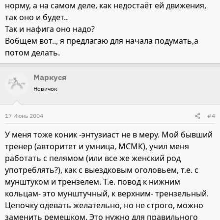
норму, а на самом деле, как недостаёт ей движения,
так оно и будет..
Так и нафига оно надо?
Вобщем вот.., я предлагаю для начала подумать,а
потом делать.
Маркуся
Новичок
17 Июнь 2004
#4
У меня тоже коник -энтузиаст не в меру. Мой бывший
тренер (авторитет и умница, МСМК), учил меня
работать с пелямом (или все же женский род
употреблять?), как с выездковым оголовьем, т.е. с
мунштуком и трензелем. Т.е. повод к нижним
кольцам- это мунштучный, к верхним- трензельный.
Цепочку одевать желательно, но не строго, можно
заменить ремешком. Это нужно для правильного