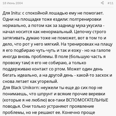
18 Июнь 2004
#11
Для Initu: с спокойной лошадью ему не помогает.
Одни на площадке тоже ездили: полтренировки
нормально, а потом как за задницу муха укусила -
начал носится как ненормальный. Цепочку строго
затягивать думаю тоже не поможет, вот в том то и
дело, что рот у него мягкий. На тренировках на плацу
я его подбираю чуть-чуть и так и езжу - но на галопе
иногда вновь проблемы. В поле (большую часть я
провожу там) я его не собираю, а только
поддерживаю контакт со ртом. Может один день
бегать идеально, а на другой день - какой-то заскок и
снова летает как угорелый.
Для Black Unikorn: неужели ты еще до сих пор не
понимаешь, что шпрунт и всякие прочие веревки
(которые я не люблю) все-таки ВСПОМОГАТЕЛЬНЫЕ
поводья. Они только устраняют проявление
проблемы, но не решают ее. Конечно проще