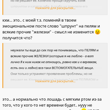
но не решают ее. Конечно проще скрутить коня
шпрунтом и кататся себе. А слабо на трензеле его
Нажмите для раскрытия...
приучить не таскать? Я бы приучила, но мне не хватить
времени, так как я скоро еду (в сеньтябре) и лошадь-то
кхм... это.. с моей т.з. поменяй в твоем
просто прогулочная.
эмоциональном посте слово "шпрунт" на пелям и
всякие прочие "железки" - смысл не изменится
получится что?
неужели ты еще до сих пор не понимаешь, что ПЕЛЯМ и
всякие прочие ЖЕЛЕЗКИ (которые я не люблю -
а вот
лично Я к ним никак не отношусь, равно как и к веревкам,
есть они и ладно
) все-таки ВСПОМОГАТЕЛЬНЫЕ вещи.
Они только устраняют проявление проблемы, но не
решают ее. Конечно проще "скрутить" коня ПЕЛЯМОМ и
Нажмите для раскрытия...
кататся себе. А слабо на трензеле его приучить не
таскать? Я бы приучила, но мне не хватить времени, так
как я скоро еду (в сеньтябре) и лошадь-то просто
это... а нормально что лошадь с мягким ртом из-за
прогулочная
того, что у кого-то нет времени будет.. нууу не