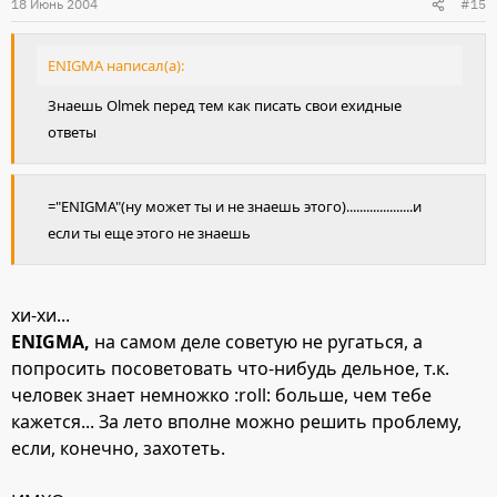
18 Июнь 2004
#15
ENIGMA написал(а):
Знаешь Olmek перед тем как писать свои ехидные
ответы
="ENIGMA"(ну может ты и не знаешь этого)....................и
если ты еще этого не знаешь
хи-хи...
ENIGMA,
на самом деле советую не ругаться, а
попросить посоветовать что-нибудь дельное, т.к.
человек знает немножко :roll: больше, чем тебе
кажется... За лето вполне можно решить проблему,
если, конечно, захотеть.