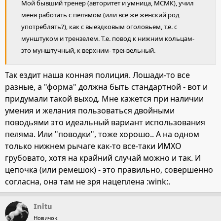
Мой бывший тренер (авторитет и умница, МСМК), учил
меня работать с пелямом (или все же женский род
употреблять?), как с выездковым оголовьем, т.е. с
мунштуком и трензелем. Т.е. повод к нижним кольцам-
это мунштучный, к верхним- трензельный.
Так ездит наша конная полиция. Лошади-то все
разные, а "форма" должна быть стандартной - вот и
придумали такой выход. Мне кажется при наличии
умения и желания пользоваться двойными
поводьями это идеальный вариант использования
пеляма. Или "поводки", тоже хорошо.. А на одном
только нижнем рычаге как-то все-таки ИМХО
грубовато, хотя на крайний случай можно и так. И
цепочка (или ремешок) - это правильно, совершенно
согласна, она там не зря нацеплена :wink:.
Initu
Новичок