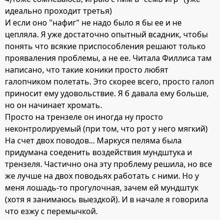
идеально проходит третья)
И если оно "нафиг" не надо было я бы ее и не
цепляла. Я уже достаточно опытный всадник, чтобы
понять что всякие приспособления решают только
прояваления проблемы, а не ее. Читала Филлиса там
написано, что такие коники просто любят
галопчиком полетать. Это скорее всего, просто галоп
приносит ему удовольствие. Я б давала ему больше,
но он начинает хромать.
Просто на трензеле он иногда ну просто
неконтролируемый (при том, что рот у него мягкий)
На счет двох поводов... Маркуся пеляма была
придумана соеденить воздействия мундштука и
трензеля. Частично она эту проблему решила, но все
же лучше на двох поводьях работать с ними. Но у
меня лошадь-то прогулочная, зачем ей мундштук
(хотя я занимаюсь выездкой). И в начале я говорила
что езжу с перемычкой.