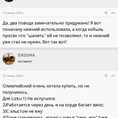
17 Июнь 2004
#6
Да, два повода замечательно придумано! Я вот
поначалу нижний использовала, а когда кобыль
просёк что "шалить" ей не позволяют, то и нижний
уже стал не нужен. Вот так вот!
ENIGMA
Активист
17 Июнь 2004
#7
Олимпийский очень хотела купить, но не
получилось.
Для Lizku:1) Не испугался;
2)Работается через день и на корде бегает вяло;
3)С хлыстом не ежу
4)Тоже сомневаюсь, играю с ним в "семь игр" (уже