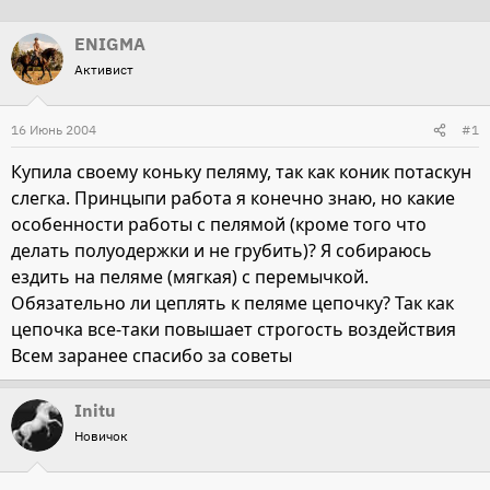
т
т
ENIGMA
о
а
Активист
р
н
т
а
16 Июнь 2004
е
ч
#1
м
а
Купила своему коньку пеляму, так как коник потаскун
ы
л
слегка. Принцыпи работа я конечно знаю, но какие
а
особенности работы с пелямой (кроме того что
делать полуодержки и не грубить)? Я собираюсь
ездить на пеляме (мягкая) с перемычкой.
Обязательно ли цеплять к пеляме цепочку? Так как
цепочка все-таки повышает строгость воздействия
Всем заранее спасибо за советы
Initu
Новичок