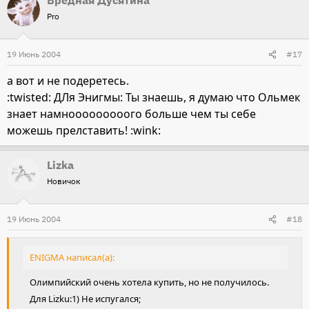
Вредная Дусятина
Pro
19 Июнь 2004
#17
а вот и не подеретесь.
:twisted: ДЛя Энигмы: Ты знаешь, я думаю что Ольмек
знает намнооооооооого больше чем ты себе
можешь прелставить! :wink:
Lizka
Новичок
19 Июнь 2004
#18
ENIGMA написал(а):
Олимпийский очень хотела купить, но не получилось.
Для Lizku:1) Не испугался;