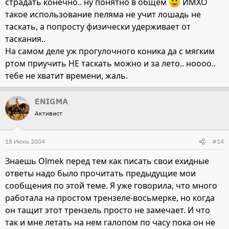
страдать конечно.. ну понятно в общем
ИМХО
такое использование пеляма не учит лошадь не
таскать, а попросту физически удерживает от
таскания..
На самом деле уж прогулочного коника да с мягким
ртом приучить НЕ таскать можно и за лето.. ноооо..
тебе не хватит времени, жаль.
ENIGMA
Активист
18 Июнь 2004
#14
Знаешь Olmek перед тем как писать свои ехидные
ответы надо было прочитать предыдущие мои
сообщения по этой теме. Я уже говорила, что много
работала на простом трензеле-восьмерке, но когда
он тащит этот трензель просто не замечает. И что
так и мне летать на нем галопом по часу пока он не