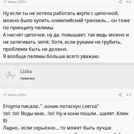
17 Июнь 2004
#2
Ну если ты не хотела работать вкупе с цепочкой,
можно было купить олимпийский трензель... он тоже
по принципу пелямы.
А насчёт цепочки, ну да, повышает, так ведь можно и
не затягивать :wink: Хотя, если руками не грубить,
проблемм быть не должно.
Я вообще пелямы больше всего уважаю.
Lizka
Новичок
17 Июнь 2004
#3
Enigma писала:."..коник потаскун слегка"
:lol: :lol: Воды мне.. :lol: Ну и кони пошли.. шалят ,блин
8)
Ладно.. если серьёзно.., то может быть лучше