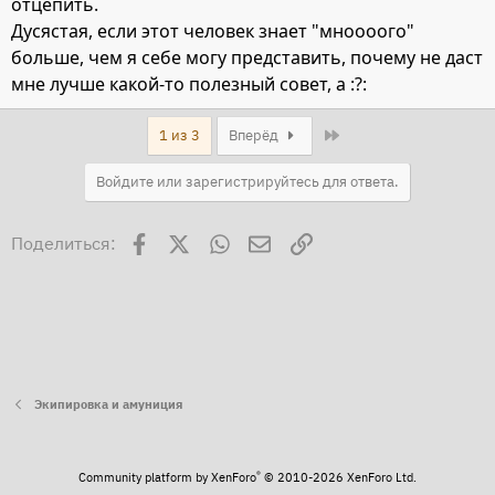
отцепить.
Дусястая, если этот человек знает "мноооого"
больше, чем я себе могу представить, почему не даст
мне лучше какой-то полезный совет, а :?:
Last
1 из 3
Вперёд
Войдите или зарегистрируйтесь для ответа.
Facebook
X
WhatsApp
Электронная почта
Ссылка
Поделиться:
Экипировка и амуниция
®
Community platform by XenForo
© 2010-2026 XenForo Ltd.