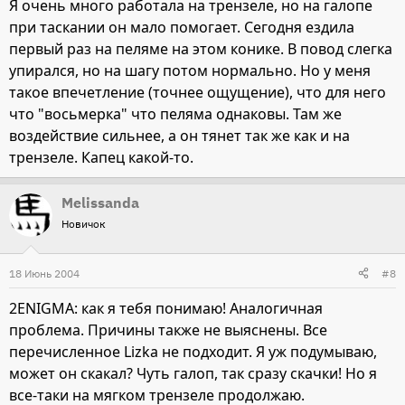
Я очень много работала на трензеле, но на галопе
при таскании он мало помогает. Сегодня ездила
первый раз на пеляме на этом конике. В повод слегка
упирался, но на шагу потом нормально. Но у меня
такое впечетление (точнее ощущение), что для него
что "восьмерка" что пеляма однаковы. Там же
воздействие сильнее, а он тянет так же как и на
трензеле. Капец какой-то.
Melissanda
Новичок
18 Июнь 2004
#8
2ENIGMA: как я тебя понимаю! Аналогичная
проблема. Причины также не выяснены. Все
перечисленное Lizka не подходит. Я уж подумываю,
может он скакал? Чуть галоп, так сразу скачки! Но я
все-таки на мягком трензеле продолжаю.