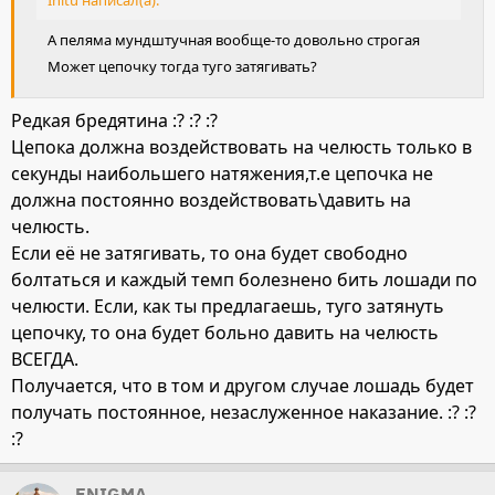
Кстати, неизменившееся поведение твоей
А пеляма мундштучная вообще-то довольно строгая
лошади при работе на пеляме тоже ставит под
Может цепочку тогда туго затягивать?
сомнение эффективность строгово железа.
Редкая бредятина :? :? :?
Цепока должна воздействовать на челюсть только в
секунды наибольшего натяжения,т.е цепочка не
должна постоянно воздействовать\давить на
челюсть.
Если её не затягивать, то она будет свободно
болтаться и каждый темп болезнено бить лошади по
челюсти. Если, как ты предлагаешь, туго затянуть
цепочку, то она будет больно давить на челюсть
ВСЕГДА.
Получается, что в том и другом случае лошадь будет
получать постоянное, незаслуженное наказание. :? :?
:?
ENIGMA