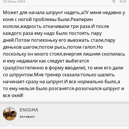
18 Июнь 2004
#10
Может для начала шпрунт надеть,а?У меня недавно у
коня с ногой проблемы были.Реаперин
кололи,жидкость откачивали три раза.И после
каждого раза ему надо было постоять пару
дней.Потом потихоньку его выезжать стали,пару
деньков шагом,потом рысь,потом галоп.Но
поскольку он много стоял,енергия лишняя скопилась
и ему недавали как следует выбегатся
сразу(постепенно в форму вводили), то мне его дали
со шпрунтом.Мне тренер сказала:только шалить
начинает-сразу на шпрунт.И все нормально было,а
то ему нельзя было розганятся-розогнался-шпрунт и
все окей!
ENIGMA
Активист