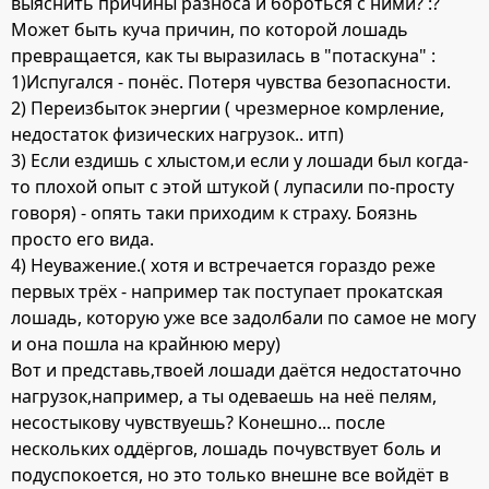
выяснить причины разноса и бороться с ними? :?
Может быть куча причин, по которой лошадь
превращается, как ты выразилась в "потаскуна" :
1)Испугался - понёс. Потеря чувства безопасности.
2) Переизбыток энергии ( чрезмерное комрление,
недостаток физических нагрузок.. итп)
3) Если ездишь с хлыстом,и если у лошади был когда-
то плохой опыт с этой штукой ( лупасили по-просту
говоря) - опять таки приходим к страху. Боязнь
просто его вида.
4) Неуважение.( хотя и встречается гораздо реже
первых трёх - например так поступает прокатская
лошадь, которую уже все задолбали по самое не могу
и она пошла на крайнюю меру)
Вот и представь,твоей лошади даётся недостаточно
нагрузок,например, а ты одеваешь на неё пелям,
несостыкову чувствуешь? Конешно... после
нескольких оддёргов, лошадь почувствует боль и
подуспокоется, но это только внешне все войдёт в