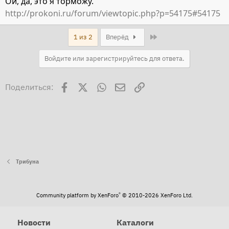
Ой, да, это я торможу.
http://prokoni.ru/forum/viewtopic.php?p=54175#54175
Last
1 из 2
Вперёд
Войдите или зарегистрируйтесь для ответа.
Facebook
X
WhatsApp
Электронная почта
Ссылка
Поделиться:
Трибуна
®
Community platform by XenForo
© 2010-2026 XenForo Ltd.
Новости
Каталоги