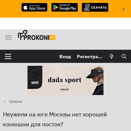
X
М
е
н
Вход
Регистрация
ю
Трибуна
Неужели на юге Москвы нет хорошей
конюшни для постоя?