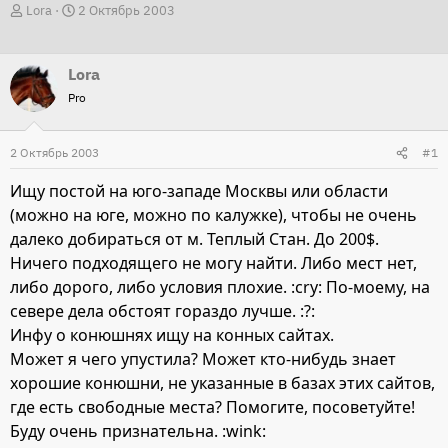
А
Д
Lora
2 Октябрь 2003
в
а
т
т
Lora
о
а
Pro
р
н
т
а
2 Октябрь 2003
е
ч
#1
м
а
Ищу постой на юго-западе Москвы или области
ы
л
(можно на юге, можно по калужке), чтобы не очень
а
далеко добираться от м. Теплый Стан. До 200$.
Ничего подходящего не могу найти. Либо мест нет,
либо дорого, либо условия плохие. :cry: По-моему, на
севере дела обстоят гораздо лучше. :?:
Инфу о конюшнях ищу на конных сайтах.
Может я чего упустила? Может кто-нибудь знает
хорошие конюшни, не указанные в базах этих сайтов,
где есть свободные места? Помогите, посоветуйте!
Буду очень признательна. :wink: