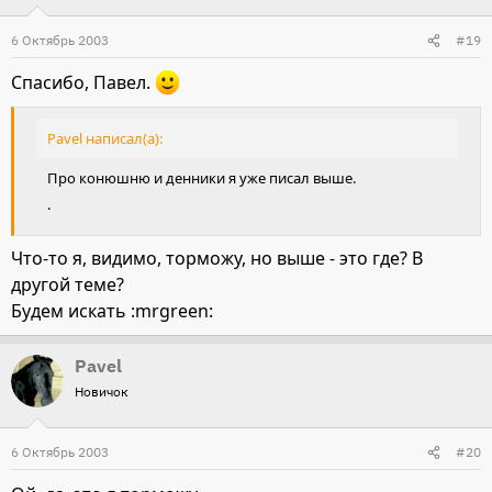
6 Октябрь 2003
#19
Спасибо, Павел.
Pavel написал(а):
Про конюшню и денники я уже писал выше.
.
Что-то я, видимо, торможу, но выше - это где? В
другой теме?
Будем искать :mrgreen:
Pavel
Новичок
6 Октябрь 2003
#20