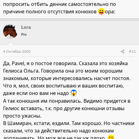
попросить отбить денник самостоятельно по
причине полного отсутствия конюхов
opa:
Lora
Pro
4 Октябрь 2003
#11
Да, Pavel, я о постое говорила. Сказала это хозяйка
Гелиоса Ольга. Говорила она это моим хорошим
знакомым, которые интересовались насчет постоя.
Что я, мол, своих воспитываю и ваших воспитаю,
даже если оно вам не надо
А так конюшня им понравилась. Видимо придется в
Гелиос вставать, т.к. про другие конюшни отзывы
просто ужасны.
В Шамиран, кстати, ездили. Там хорошо. Но частники
сказали, что за действительно надо конюхам
доплачивать. Но мож все не так уж плохо.