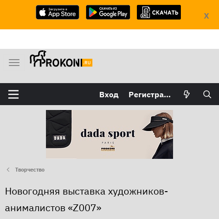
X
М
е
н
Вход
Регистрация
ю
Творчество
Новогодняя выставка художников-
анималистов «Z007»