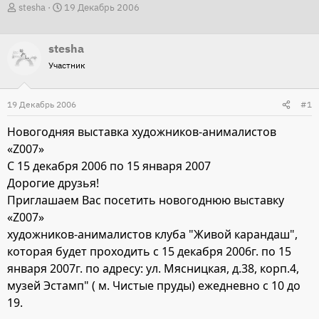
А
Д
stesha
19 Декабрь 2006
в
а
т
т
stesha
о
а
Участник
р
н
т
а
19 Декабрь 2006
#1
е
ч
м
а
Новогодняя выставка художников-анималистов
ы
л
«Z007»
а
C 15 декабря 2006 по 15 января 2007
Дорогие друзья!
Приглашаем Вас посетить новогоднюю выставку
«Z007»
художников-анималистов клуба "Живой карандаш",
которая будет проходить с 15 декабря 2006г. по 15
января 2007г. по адресу: ул. Мясницкая, д.38, корп.4,
музей Эстамп" ( м. Чистые пруды) ежедневно с 10 до
19.