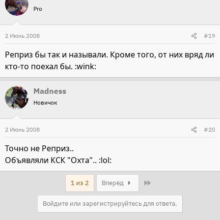
Pro
2 Июнь 2008
#19
Реприз бы так и называли. Кроме того, от них вряд ли
кто-то поехал бы. :wink:
Madness
Новичок
2 Июнь 2008
#20
Точно не Реприз..
Объявляли КСК "Охта".. :lol:
Last
1 из 2
Вперёд
Войдите или зарегистрируйтесь для ответа.