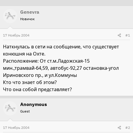
т
т
Genevra
о
а
Новичок
р
н
т
а
17 Ноябрь 2004
е
ч
#1
м
а
Наткнулась в сети на сообщение, что существует
ы
л
конюшня на Охте.
а
Расположение: От ст.м.Ладожская-15
мин.,трамвай-64,59, автобус-92,27 остановка-угол
Ириновского пр., и ул.Коммуны
Кто что знает об этом?
Что она собой представляет?
Anonymous
Guest
17 Ноябрь 2004
#2