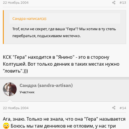
22 Ноябрь 2004
#13
Сандра написал(а):
Trof, если не секрет, где ваша "Гера"? Мы хотим в ту степь
перебраться, подыскиваем местечко.
КСК "Гера" находится в "Янино" - это в сторону
Колтушей. Вот только денник в таких местах нужно
"ловить".)))
Сандра (sandra-artisan)
Участник
22 Ноябрь 2004
#14
Ага, знаю. Только не знала, что она "Гера" называется
Боюсь мы там денников не отловим, у нас три