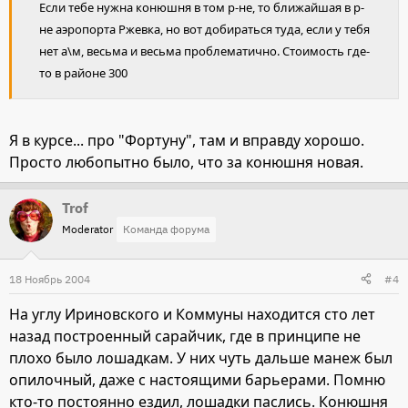
Если тебе нужна конюшня в том р-не, то ближайшая в р-
не аэропорта Ржевка, но вот добираться туда, если у тебя
нет а\м, весьма и весьма проблематично. Стоимость где-
то в районе 300
Я в курсе... про "Фортуну", там и вправду хорошо.
Просто любопытно было, что за конюшня новая.
Trof
Moderator
Команда форума
18 Ноябрь 2004
#4
На углу Ириновского и Коммуны находится сто лет
назад построенный сарайчик, где в принципе не
плохо было лошадкам. У них чуть дальше манеж был
опилочный, даже с настоящими барьерами. Помню
кто-то постоянно ездил, лошадки паслись. Конюшня