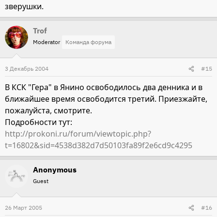
зверушки.
Trof
Moderator
Команда форума
3 Декабрь 2004
#15
В КСК "Гера" в Янино освободилось два денника и в
ближайшее время освободится третий. Приезжайте,
пожалуйста, смотрите.
Подробности тут:
http://prokoni.ru/forum/viewtopic.php?
t=16802&sid=4538d382d7d50103fa89f2e6cd9c4295
Anonymous
Guest
26 Март 2005
#16