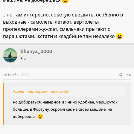
машине, не доберешься
...но там интересно, советую съездить, особенно в
выходные - самолеты летают, вертолеты
пропеллерами жужжат, смельчаки прыгают с
парашютами...кстати и кладбище там недалеко
tihonya_2000
Pro
18 Ноябрь 2004
#6
Адель - без пароля написал(а):
но добираться, наверное, в Янино удобнее, маршруток
больше, в Фортуну, окромя как на своей машине, не
доберешься