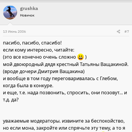
grushka
Новичок
13 Июнь 2006
#7
пасибо, пасибо, спасибо!
если кому интересно, читайте:
(это все конечно очень сложно
)
мой двоюродный дядя крестный Татьяны Ващакиной.
(вроде дочери Дмитрия Ващакина)
и вообще в том году переговаривалась с Глебом,
когда была в конкуре.
и еще, т.е. нада позвонить, спросить, они позовут... и
т.д. да?
уважаемые модераторы. извините за беспокойство,
но если мона, закройте или спрячьте эту тему, а то я