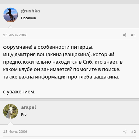
т
т
grushka
о
а
Новичок
р
н
т
а
13 Июнь 2006
#1
е
ч
м
а
форумчане! в особенности питерцы.
ы
л
ищу дмитрия вощакина (ващакина), который
а
предположительно находится в Спб. кто знает, в
каком клубе он занимается? помогите в поиске.
также важна информация про глеба ващакина.
с уважением.
arapel
Pro
13 Июнь 2006
#2