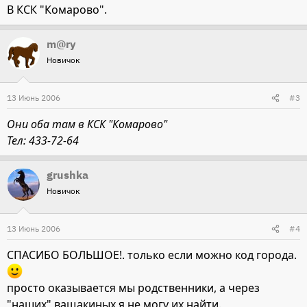
В КСК "Комарово".
m@ry
Новичок
13 Июнь 2006
#3
Они оба там в КСК "Комарово"
Тел: 433-72-64
grushka
Новичок
13 Июнь 2006
#4
СПАСИБО БОЛЬШОЕ!. только если можно код города.
просто оказывается мы родственники, а через
"наших" ващакиных я не могу их найти.