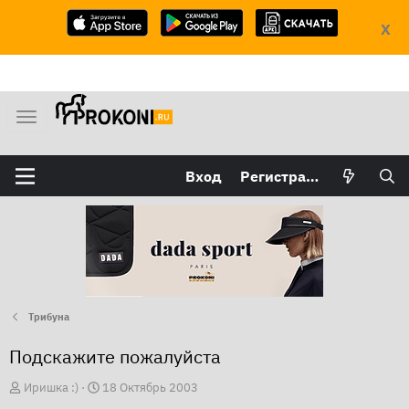
X
М
е
н
Вход
Регистрация
ю
Трибуна
Подскажите пожалуйста
А
Д
Иришка :)
18 Октябрь 2003
в
а