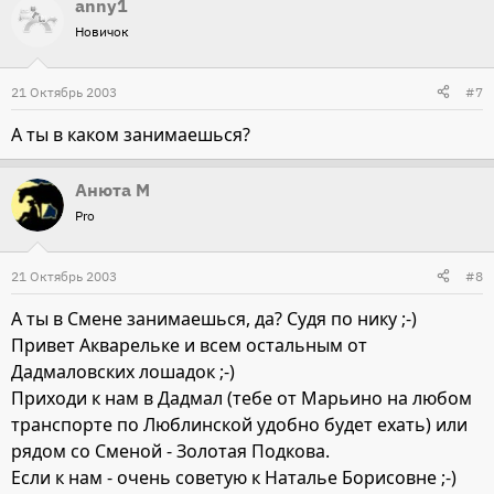
anny1
Новичок
21 Октябрь 2003
#7
А ты в каком занимаешься?
Анюта М
Pro
21 Октябрь 2003
#8
А ты в Смене занимаешься, да? Судя по нику ;-)
Привет Акварельке и всем остальным от
Дадмаловских лошадок ;-)
Приходи к нам в Дадмал (тебе от Марьино на любом
транспорте по Люблинской удобно будет ехать) или
рядом со Сменой - Золотая Подкова.
Если к нам - очень советую к Наталье Борисовне ;-)