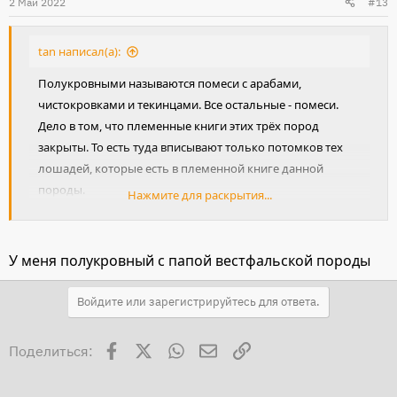
2 Май 2022
#13
tan написал(а):
Полукровными называются помеси с арабами,
чистокровками и текинцами. Все остальные - помеси.
Дело в том, что племенные книги этих трёх пород
закрыты. То есть туда вписывают только потомков тех
лошадей, которые есть в племенной книге данной
породы.
Нажмите для раскрытия...
То есть, если родители жеребёнка, например, араб и
латвийка - это полукровка. А латвийка и будённовец - это
помесь.
У меня полукровный с папой вестфальской породы
Если папа полный ч/кашка, а мама 7/8 ч/ка - это
полукровка, а не ч/ка, потому что 1/16 крови примеси,
Войдите или зарегистрируйтесь для ответа.
которой нет в племенной книге. В данном примере
жеребёнка записывают породы этой 1/16, а не ч/ка.
Facebook
X
WhatsApp
Электронная почта
Ссылка
Поделиться: