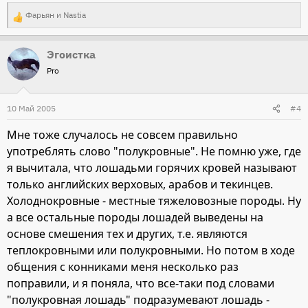
Фарьян
и
Nastia
Р
е
Эгоистка
а
Pro
к
ц
и
10 Май 2005
#4
и
Мне тоже случалось не совсем правильно
:
употреблять слово "полукровные". Не помню уже, где
я вычитала, что лошадьми горячих кровей называют
только английских верховых, арабов и текинцев.
Холоднокровные - местные тяжеловозные породы. Ну
а все остальные породы лошадей выведены на
основе смешения тех и других, т.е. являются
теплокровными или полукровными. Но потом в ходе
общения с конниками меня несколько раз
поправили, и я поняла, что все-таки под словами
"полукровная лошадь" подразумевают лошадь -