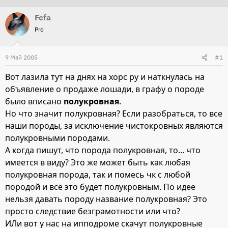
т
т
Fefa
о
а
Pro
р
н
т
а
9 Май 2005
#1
е
ч
м
а
Вот лазила тут на днях на хорс ру и наткнулась на
ы
л
объявление о продаже лошади, в графу о породе
а
было вписано
полукровная
.
Но что значит полукровная? Если разобраться, то все
наши породы, за исключение чистокровных являются
полукровными породами.
А когда пишут, что порода полукровная, то... что
имеется в виду? Это же может быть как любая
полукровная порода, так и помесь чк с любой
породой и всё это будет полукровным. По идее
нельзя давать породу название полукровная? Это
просто следствие безграмотности или что?
ИЛи вот у нас на ипподроме скачут полукровные