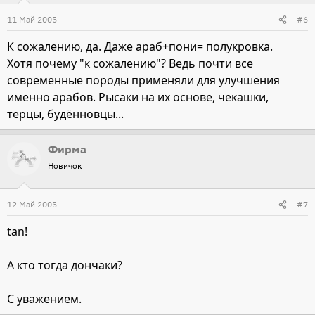
11 Май 2005
#6
К сожалению, да. Даже араб+пони= полукровка.
Хотя почему "к сожалению"? Ведь почти все
современные породы применяли для улучшения
именно арабов. Рысаки на их основе, чекашки,
терцы, будённовцы...
Фирма
Новичок
12 Май 2005
#7
tan!
А кто тогда дончаки?
С уважением.