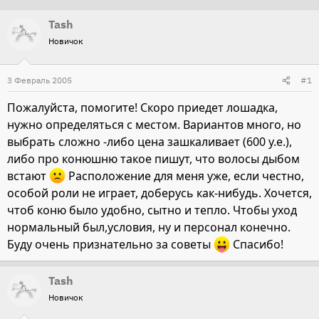
т
т
Tash
о
а
Новичок
р
н
т
а
3 Февраль 2005
#1
е
ч
м
а
Пожалуйста, помогите! Скоро приедет лошадка,
ы
л
нужно определяться с местом. Вариантов много, но
а
выбрать сложно -либо цена зашкаливает (600 у.е.),
либо про конюшню такое пишут, что волосы дыбом
встают
Расположение для меня уже, если честно,
особой роли не играет, доберусь как-нибудь. Хочется,
чтоб коню было удобно, сытно и тепло. Чтобы уход
нормальный был,условия, ну и персонал конечно.
Буду очень признательно за советы
Спасибо!
Tash
Новичок