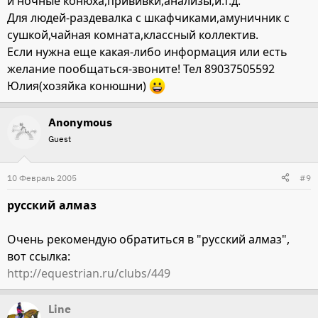
и ночные конюха,прививки,анализы,и.т.д.
Для людей-раздевалка с шкафчиками,амуничник с
сушкой,чайная комната,классный коллектив.
Если нужна еще какая-либо информация или есть
желание пообщаться-звоните! Тел 89037505592
Юлия(хозяйка конюшни)
Anonymous
Guest
10 Февраль 2005
#9
русский алмаз
Очень рекомендую обратиться в "русский алмаз",
вот ссылка:
http://equestrian.ru/clubs/449
Line