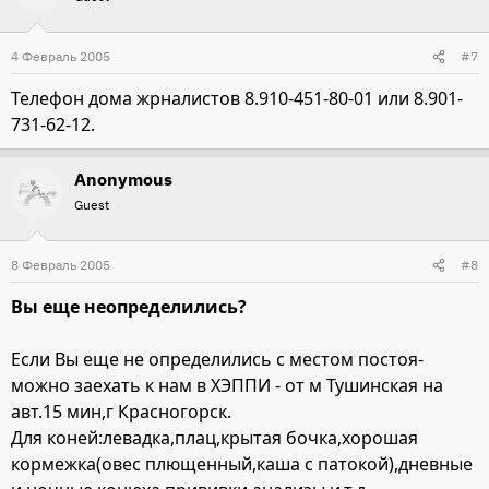
4 Февраль 2005
#7
Телефон дома жрналистов 8.910-451-80-01 или 8.901-
731-62-12.
Anonymous
Guest
8 Февраль 2005
#8
Вы еще неопределились?
Если Вы еще не определились с местом постоя-
можно заехать к нам в ХЭППИ - от м Тушинская на
авт.15 мин,г Красногорск.
Для коней:левадка,плац,крытая бочка,хорошая
кормежка(овес плющенный,каша с патокой),дневные