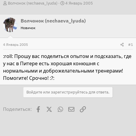
А
Д
Волчонок (nechaeva_lyuda)
4 Январь 2005
в
а
т
т
Волчонок (nechaeva_lyuda)
о
а
Новичок
р
н
т
а
4 Январь 2005
#1
е
ч
м
а
:roll: Прошу вас поделиться опытом и подсказать, где
ы
л
у нас в Питере есть хорошая конюшня с
а
нормальными и доброжелательными тренерами!
Помогите! Срочно! :?:
Войдите или зарегистрируйтесь для ответа.
Facebook
X
WhatsApp
Электронная почта
Ссылка
Поделиться: