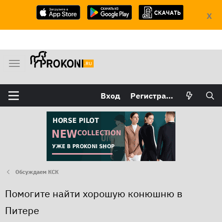
X
М
е
н
Вход
Регистрация
ю
Обсуждаем КСК
Помогите найти хорошую конюшню в
Питере